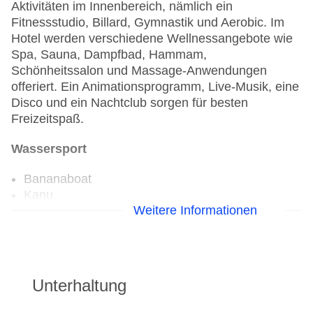
Aktivitäten im Innenbereich, nämlich ein
Fitnessstudio, Billard, Gymnastik und Aerobic. Im
Hotel werden verschiedene Wellnessangebote wie
Spa, Sauna, Dampfbad, Hammam,
Schönheitssalon und Massage-Anwendungen
offeriert. Ein Animationsprogramm, Live-Musik, eine
Disco und ein Nachtclub sorgen für besten
Freizeitspaß.
Wassersport
Bananaboat
Kanu
Weitere Informationen
Katamaran
Tauchschule
Jetski
Segeln
Wasserski: gegen Gebühr
Unterhaltung
Windsurfen