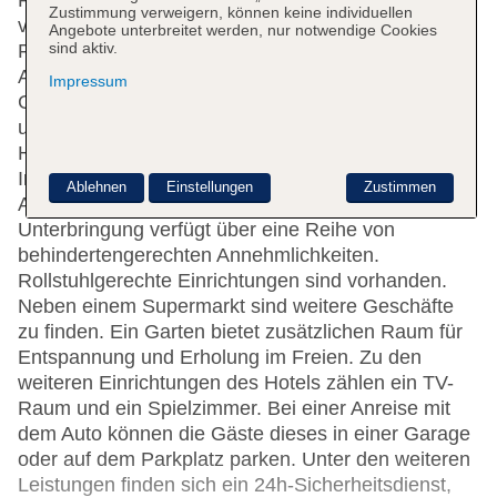
Rezeption im Empfangsbereich werden die Gäste
Zustimmung verweigern, können keine individuellen
vom mehrsprachigen Personal (Englisch, Deutsch,
Angebote unterbreitet werden, nur notwendige Cookies
sind aktiv.
Französisch) herzlich begrüßt. Das Ein- und
Auschecken ist rund um die Uhr möglich. Eine
Impressum
Gepäckaufbewahrung, ein Safe, eine Wechselstube
und ein Geldautomat gehören zur Einrichtung des
Hauses. Per WLAN erhalten die Gäste Zugang zum
Internet. Hilfestellung bei der Buchung von
Ablehnen
Einstellungen
Zustimmen
Ausflügen wird am Tourdesk geboten. Die
Unterbringung verfügt über eine Reihe von
behindertengerechten Annehmlichkeiten.
Rollstuhlgerechte Einrichtungen sind vorhanden.
Neben einem Supermarkt sind weitere Geschäfte
zu finden. Ein Garten bietet zusätzlichen Raum für
Entspannung und Erholung im Freien. Zu den
weiteren Einrichtungen des Hotels zählen ein TV-
Raum und ein Spielzimmer. Bei einer Anreise mit
dem Auto können die Gäste dieses in einer Garage
oder auf dem Parkplatz parken. Unter den weiteren
Leistungen finden sich ein 24h-Sicherheitsdienst,