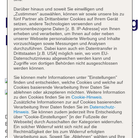
Darüber hinaus und soweit Sie einwilligen und
„Zustimmen“ auswählen, können wir sowie unsere bis zu
Hotelbeschreibun
fünf Partner als Drittanbieter Cookies auf Ihrem Gerät
setzen, andere Technologien verwenden und
personenbezogene Daten [z. B. IP-Adresse] von Ihnen
erheben und verarbeiten, um Ihnen auf oder neben
Media One Hotel
unserer Webseite personalisierte Werbung und Inhalte
vorzuschlagen sowie Messungen und Analysen
durchzuführen. Dabei kann auch ein Datentransfer in
Drittstaaten [z.B. USA] möglich sein, wo vom EU-
Datenschutzniveau abgewichen werden kann und
Zugriffe von dortigen Behörden nicht ausgeschlossen
Das bietet Ihre Unterkunft
werden können.
Sie können mehr Informationen unter "Einstellungen"
finden und entscheiden, welche Cookies und welche auf
Cookies basierende Verarbeitung Ihrer Daten Sie
ablehnen oder akzeptieren möchten. Weitere Information
zu den Cookies finden Sie im
Cookie-Hinweis
.
Zusätzliche Informationen zur auf Cookies basierenden
Verarbeitung Ihrer Daten finden Sie im
Datenschutz-
Hinweis
. Sie können zudem jederzeit Ihre Entscheidung
Das Hotel bietet 4 Junior-Suiten, 6 Suiten, 240
über "Cookie-Einstellungen" [in der Fußzeile der
Webseite] durch Ausschalten der Kategorien widerrufen.
Einzel- und 20 Doppelzimmer auf 43 Etagen, die mit
Ein solcher Widerruf wirkt sich nicht auf die
einem Aufzug erreichbar sind. An der 24-Stunden-
Rechtmäßigkeit der bis zum Widerruf erfolgten
Verarbeitung aus. Soweit Sie „Ablehnen“ wählen und Ihre