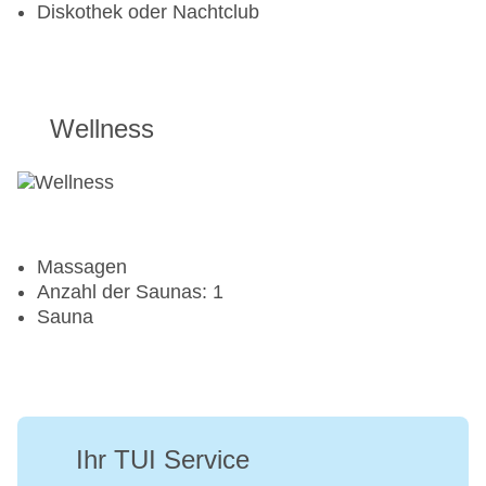
Diskothek oder Nachtclub
Aerobic
Beachvolleyball
Fahrradverleih
Fitnessraum
Tennisplatz
Wellness
Massagen
Anzahl der Saunas: 1
Sauna
Ihr TUI Service