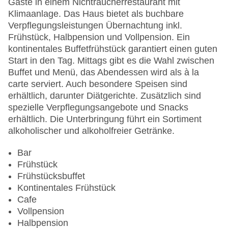
Gäste in einem Nichtraucherrestaurant mit
WLAN/WiFi im Hotel
Klimaanlage. Das Haus bietet als buchbare
Letzte umfassende Renovierung: 2009
Verpflegungsleistungen Übernachtung inkl.
Lift
Frühstück, Halbpension und Vollpension. Ein
Minimarkt
kontinentales Buffetfrühstück garantiert einen guten
Anzahl der Konferenzräume: 1
Start in den Tag. Mittags gibt es die Wahl zwischen
Anzahl der Aufzüge: 1
Buffet und Menü, das Abendessen wird als à la
Zimmerservice
carte serviert. Auch besondere Speisen sind
Sonnenterrasse
erhältlich, darunter Diätgerichte. Zusätzlich sind
Gesamtanzahl der Stockwerke: 43
spezielle Verpflegungsangebote und Snacks
Gesamtanzahl der Zimmer: 260
erhältlich. Die Unterbringung führt ein Sortiment
Pools:Outdoor Pool, Sonnenschirme am Pool,
alkoholischer und alkoholfreier Getränke.
Liegen am Pool
Zahlungsarten: American Express, Diners Club,
Bar
Mastercard, Visa
Frühstück
Landeskategorie: 4 Sterne
Frühstücksbuffet
Kontinentales Frühstück
Cafe
Vollpension
Halbpension