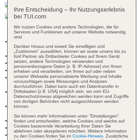
Ihre Entscheidung – Ihr Nutzungserlebnis
bei TUI.com
Wir nutzen Cookies und andere Technologien, die für
Services und Funktionen auf unserer Website notwendig
sind.
Kurtaxe/Ökotaxe/Touristensteuer zahlbar vor Ort:
Darüber hinaus und soweit Sie einwilligen und
Barzahlung, pro Nacht/pro Person ab 2.50 EUR
„Zustimmen“ auswählen, können wir sowie unsere bis zu
Nichtraucherhotel
fünf Partner als Drittanbieter Cookies auf Ihrem Gerät
setzen, andere Technologien verwenden und
Check-in Zeit ab 16:00 Uhr
personenbezogene Daten [z. B. IP-Adresse] von Ihnen
Check-out Zeit bis 10:00 Uhr
erheben und verarbeiten, um Ihnen auf oder neben
unserer Webseite personalisierte Werbung und Inhalte
Early Check-in: einmalig ab 150.00 EUR, Anfrage
vorzuschlagen sowie Messungen und Analysen
& Reservierung notwendig
durchzuführen. Dabei kann auch ein Datentransfer in
Late Check-out: einmalig ab 150.00 EUR,
Drittstaaten [z.B. USA] möglich sein, wo vom EU-
Datenschutzniveau abgewichen werden kann und Zugriffe
Anfrage & Reservierung notwendig
von dortigen Behörden nicht ausgeschlossen werden
Rezeption: täglich 07:30 Uhr - 21:30 Uhr,
können.
Sprachen: deutsch, englisch, italienisch
Sie können mehr Informationen unter "Einstellungen"
Lift
finden und entscheiden, welche Cookies und welche auf
Cookies basierende Verarbeitung Ihrer Daten Sie
Gartenanlage
ablehnen oder akzeptieren möchten. Weitere Information
Pools: 2
zu den Cookies finden Sie im
Cookie-Hinweis
. Zusätzliche