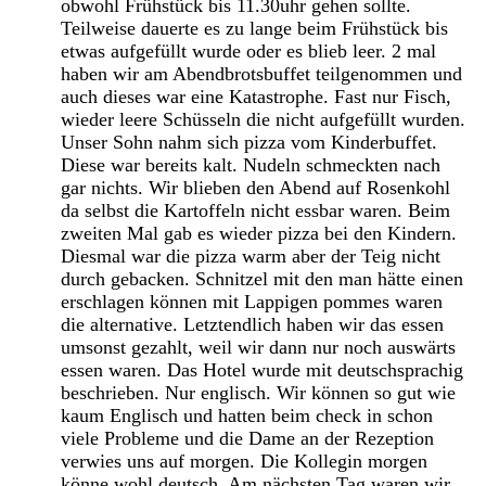
obwohl Frühstück bis 11.30uhr gehen sollte.
Teilweise dauerte es zu lange beim Frühstück bis
etwas aufgefüllt wurde oder es blieb leer. 2 mal
haben wir am Abendbrotsbuffet teilgenommen und
auch dieses war eine Katastrophe. Fast nur Fisch,
wieder leere Schüsseln die nicht aufgefüllt wurden.
Unser Sohn nahm sich pizza vom Kinderbuffet.
Diese war bereits kalt. Nudeln schmeckten nach
gar nichts. Wir blieben den Abend auf Rosenkohl
da selbst die Kartoffeln nicht essbar waren. Beim
zweiten Mal gab es wieder pizza bei den Kindern.
Diesmal war die pizza warm aber der Teig nicht
durch gebacken. Schnitzel mit den man hätte einen
erschlagen können mit Lappigen pommes waren
die alternative. Letztendlich haben wir das essen
umsonst gezahlt, weil wir dann nur noch auswärts
essen waren. Das Hotel wurde mit deutschsprachig
beschrieben. Nur englisch. Wir können so gut wie
kaum Englisch und hatten beim check in schon
viele Probleme und die Dame an der Rezeption
verwies uns auf morgen. Die Kollegin morgen
könne wohl deutsch. Am nächsten Tag waren wir