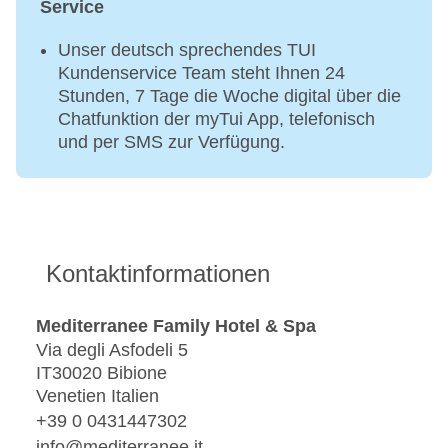
33 EUR, Pediküre: ab 52 EUR
Service
Solarium, Sonnenbänke: 1
Unser deutsch sprechendes TUI
Kundenservice Team steht Ihnen 24
Stunden, 7 Tage die Woche digital über die
Chatfunktion der myTui App, telefonisch
und per SMS zur Verfügung.
Kontaktinformationen
Mediterranee Family Hotel & Spa
Via degli Asfodeli 5
IT30020 Bibione
Venetien Italien
+39 0 0431447302
info@mediterranee.it