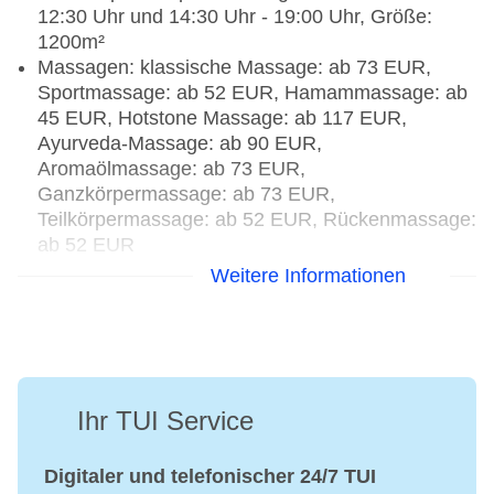
12:30 Uhr und 14:30 Uhr - 19:00 Uhr, Größe:
1200m²
Massagen: klassische Massage: ab 73 EUR,
Sportmassage: ab 52 EUR, Hamammassage: ab
45 EUR, Hotstone Massage: ab 117 EUR,
Ayurveda-Massage: ab 90 EUR,
Aromaölmassage: ab 73 EUR,
Ganzkörpermassage: ab 73 EUR,
Teilkörpermassage: ab 52 EUR, Rückenmassage:
ab 52 EUR
Badeanwendungen: Cleopatrabad: ab 52 EUR,
Weitere Informationen
Kräuter Bad: ab 52 EUR, Thalassobad: ab 52
EUR, Fango: ab 52 EUR
Beauty-/Kosmetikcenter: täglich 09:30 Uhr - 12:30
Uhr und 14:30 Uhr - 19:00 Uhr,
Beauty-/Kosmetikanwendungen: Anti-Aging: ab
Ihr TUI Service
52 EUR, Cellulite-Behandlung: ab 78 EUR,
Peeling: ab 45 EUR, Modellagen: ab 78 EUR,
Gesichtsbehandlung: ab 72 EUR, Maniküre: ab
Digitaler und telefonischer 24/7 TUI