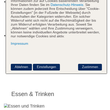
Informationen zur auf Cookies basierenden Verarbeitung
Pool: April - September; saisonabhängig, ohne
Ihrer Daten finden Sie im
Datenschutz-Hinweis
. Sie
Gebühr, Outdoor, Süßwasser, flach abfallend,
können zudem jederzeit Ihre Entscheidung über "Cookie-
beheizbar: April - September; saisonabhängig;
Einstellungen" [in der Fußzeile der Webseite] durch
Ausschalten der Kategorien widerrufen. Ein solcher
wetterabhängig, integrierter Kinder/Babypool,
Widerruf wirkt sich nicht auf die Rechtmäßigkeit der bis
Liegen: ohne Gebühr, Sonnenschirme: ohne
zum Widerruf erfolgten Verarbeitung aus. Soweit Sie
„Ablehnen“ wählen und Ihre Zustimmung verweigern,
Gebühr
können keine individuellen Angebote unterbreitet werden,
Pool „Hallenbad“: ab 0 Jahre, April - September;
nur notwendige Cookies sind aktiv.
saisonabhängig, ohne Gebühr, Indoor,
Impressum
Süßwasser, beheizbar: April - September;
saisonabhängig; wetterabhängig, integrierter
Kinder/Babypool, im Wellnessbereich, Liegen:
ohne Gebühr
Ablehnen
Einstellungen
Zustimmen
Weitere Informationen
Whirlpool: April - September; saisonabhängig,
ohne Gebühr, Indoor, Outdoor, Süßwasser,
Anzahl Wasserrutschen: 1, April - September;
saisonabhängig, ohne Gebühr, integrierter
Kinder/Babypool, Liegen, Sonnenschirme
Essen & Trinken
Internet: WLAN/WiFi, im öffentlichen Bereich:
ohne Gebühr, an der Rezeption/in der Lobby:
ohne Gebühr, in der Bar: ohne Gebühr