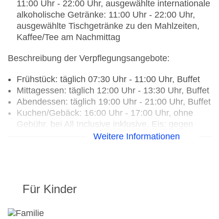
11:00 Uhr - 22:00 Uhr, ausgewählte internationale
alkoholische Getränke: 11:00 Uhr - 22:00 Uhr,
ausgewählte Tischgetränke zu den Mahlzeiten,
Kaffee/Tee am Nachmittag
Beschreibung der Verpflegungsangebote:
Frühstück: täglich 07:30 Uhr - 11:00 Uhr, Buffet
Mittagessen: täglich 12:00 Uhr - 13:30 Uhr, Buffet
Abendessen: täglich 19:00 Uhr - 21:00 Uhr, Buffet
Kuchen/Gebäck: 16:00 Uhr - 17:00 Uhr, ohne
Gebühr, bei All Inclusive inklusive, Eis: gegen
Gebühr
Weitere Informationen
Restaurant: Küche: international, italienisch,
mediterran, regional, Fisch/Meeresfrüchte,
Grillgerichte, Kindermenü, Buffet, Showcooking,
Für Kinder
Anfrage & Reservierung notwendig, April -
September, täglich 07:30 Uhr - 11:00 Uhr, täglich
12:00 Uhr - 13:30 Uhr, täglich 19:00 Uhr - 21:00