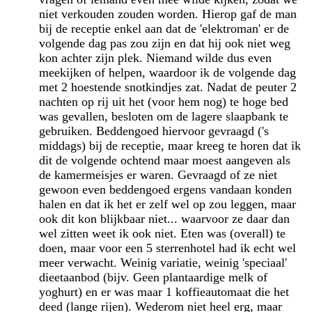
niet verkouden zouden worden. Hierop gaf de man
bij de receptie enkel aan dat de 'elektroman' er de
volgende dag pas zou zijn en dat hij ook niet weg
kon achter zijn plek. Niemand wilde dus even
meekijken of helpen, waardoor ik de volgende dag
met 2 hoestende snotkindjes zat. Nadat de peuter 2
nachten op rij uit het (voor hem nog) te hoge bed
was gevallen, besloten om de lagere slaapbank te
gebruiken. Beddengoed hiervoor gevraagd ('s
middags) bij de receptie, maar kreeg te horen dat ik
dit de volgende ochtend maar moest aangeven als
de kamermeisjes er waren. Gevraagd of ze niet
gewoon even beddengoed ergens vandaan konden
halen en dat ik het er zelf wel op zou leggen, maar
ook dit kon blijkbaar niet... waarvoor ze daar dan
wel zitten weet ik ook niet. Eten was (overall) te
doen, maar voor een 5 sterrenhotel had ik echt wel
meer verwacht. Weinig variatie, weinig 'speciaal'
dieetaanbod (bijv. Geen plantaardige melk of
yoghurt) en er was maar 1 koffieautomaat die het
deed (lange rijen). Wederom niet heel erg, maar