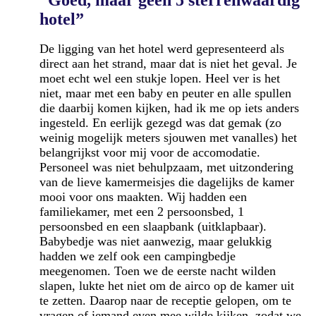
hotel”
De ligging van het hotel werd gepresenteerd als
direct aan het strand, maar dat is niet het geval. Je
moet echt wel een stukje lopen. Heel ver is het
niet, maar met een baby en peuter en alle spullen
die daarbij komen kijken, had ik me op iets anders
ingesteld. En eerlijk gezegd was dat gemak (zo
weinig mogelijk meters sjouwen met vanalles) het
belangrijkst voor mij voor de accomodatie.
Personeel was niet behulpzaam, met uitzondering
van de lieve kamermeisjes die dagelijks de kamer
mooi voor ons maakten. Wij hadden een
familiekamer, met een 2 persoonsbed, 1
persoonsbed en een slaapbank (uitklapbaar).
Babybedje was niet aanwezig, maar gelukkig
hadden we zelf ook een campingbedje
meegenomen. Toen we de eerste nacht wilden
slapen, lukte het niet om de airco op de kamer uit
te zetten. Daarop naar de receptie gelopen, om te
vragen of iemand even mee wilde kijken, zodat we