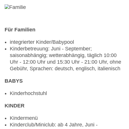
Uhr, Kinderhochstuhl, angemessene Kleidung
erwünscht
Bars & mehr: 3
Poolbar Outdoor: Mai - September, täglich 11:00
Uhr - 18:00 Uhr und 24 Stunden
Für Familien
Bar: Mai - September, 18:00 Uhr - 23:45 Uhr,
integrierter Kinder/Babypool
gegen Gebühr
Kinderbetreuung: Juni - September;
Skybar „Unique Rooftop and Lounge“: ab 16
saisonabhängig; wetterabhängig, täglich 10:00
Jahre, Mai - September, 12:00 Uhr - 01:00 Uhr,
Uhr - 12:00 Uhr und 15:30 Uhr - 21:00 Uhr, ohne
gegen Gebühr
Gebühr, Sprachen: deutsch, englisch, italienisch
BABYS
Kinderhochstuhl
KINDER
Kindermenü
Kinderclub/Miniclub: ab 4 Jahre, Juni -