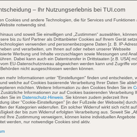
ntscheidung – Ihr Nutzungserlebnis bei TUI.com
en Cookies und andere Technologien, die für Services und Funktionen 
Website notwendig sind.
hinaus und soweit Sie einwilligen und „Zustimmen“ auswählen, können
sere bis zu fünf Partner als Drittanbieter Cookies auf Ihrem Gerät setz
Technologien verwenden und personenbezogene Daten [z. B. IP-Adres
heben und verarbeiten, um Ihnen auf oder neben unserer Webseite
isierte Werbung und Inhalte vorzuschlagen sowie Messungen und Ana
ühren. Dabei kann auch ein Datentransfer in Drittstaaten [z.B. USA] mö
o vom EU-Datenschutzniveau abgewichen werden kann und Zugriffe vo
 Behörden nicht ausgeschlossen werden können.
en mehr Informationen unter "Einstellungen" finden und entscheiden, 
und welche auf Cookies basierende Verarbeitung Ihrer Daten Sie able
eptieren möchten. Weitere Information zu den Cookies finden Sie im
Co
. Zusätzliche Informationen zur auf Cookies basierenden Verarbeitung I
nden Sie im
Datenschutz-Hinweis
. Sie können zudem jederzeit Ihre
dung über "Cookie-Einstellungen" [in der Fußzeile der Webseite] durch
ten der Kategorien widerrufen. Ein solcher Widerruf wirkt sich nicht auf
igkeit der bis zum Widerruf erfolgten Verarbeitung aus. Soweit Sie „A
nd Ihre Zustimmung verweigern, können keine individuellen Angebote
itet werden, nur notwendige Cookies sind aktiv.
sum