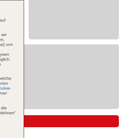
auf
 wir
en,
se] von
lysen
glich
n
welche
hnen
okie-
hrer
 die
blehnen“