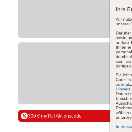
Ihre E
Wir nutz
unserer 
Darüber 
sowie un
andere 
Ihnen er
personal
durchzuf
sein, w
dortigen
Sie könn
Cookies 
oder akz
Hinweis
Daten fi
Entschei
Ausschal
Rechtmäß
wählen u
300 € myTUI Aktionscode
unterbre
Impres