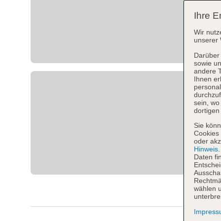
Ihre E
Wir nutz
unserer 
Darüber 
sowie un
andere 
Ihnen er
personal
durchzuf
sein, w
dortigen
Sie könn
Cookies 
oder akz
Hinweis
Daten fi
Entschei
Ausschal
Rechtmäß
wählen u
unterbre
Impres