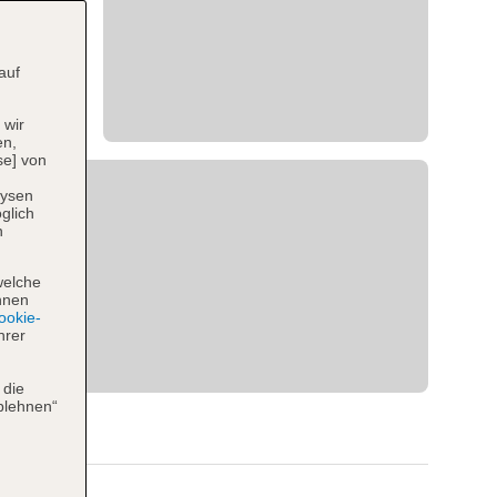
auf
 wir
en,
se] von
lysen
glich
n
welche
hnen
okie-
hrer
 die
blehnen“