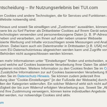
ntscheidung – Ihr Nutzungserlebnis bei TUI.com
en Cookies und andere Technologien, die für Services und Funktionen 
Website notwendig sind.
hinaus und soweit Sie einwilligen und „Zustimmen“ auswählen, können
sere bis zu fünf Partner als Drittanbieter Cookies auf Ihrem Gerät setz
Technologien verwenden und personenbezogene Daten [z. B. IP-Adres
heben und verarbeiten, um Ihnen auf oder neben unserer Webseite
isierte Werbung und Inhalte vorzuschlagen sowie Messungen und Ana
ühren. Dabei kann auch ein Datentransfer in Drittstaaten [z.B. USA] mö
o vom EU-Datenschutzniveau abgewichen werden kann und Zugriffe vo
 Behörden nicht ausgeschlossen werden können.
en mehr Informationen unter "Einstellungen" finden und entscheiden, 
und welche auf Cookies basierende Verarbeitung Ihrer Daten Sie able
eptieren möchten. Weitere Information zu den Cookies finden Sie im
Co
. Zusätzliche Informationen zur auf Cookies basierenden Verarbeitung I
nden Sie im
Datenschutz-Hinweis
. Sie können zudem jederzeit Ihre
dung über "Cookie-Einstellungen" [in der Fußzeile der Webseite] durch
ten der Kategorien widerrufen. Ein solcher Widerruf wirkt sich nicht auf
igkeit der bis zum Widerruf erfolgten Verarbeitung aus. Soweit Sie „A
nd Ihre Zustimmung verweigern, können keine individuellen Angebote
itet werden, nur notwendige Cookies sind aktiv.
sum