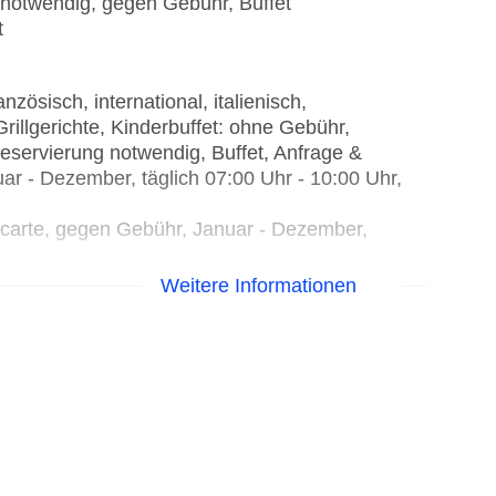
 notwendig, gegen Gebühr, Buffet
t
ösisch, international, italienisch,
Grillgerichte, Kinderbuffet: ohne Gebühr,
eservierung notwendig, Buffet, Anfrage &
r - Dezember, täglich 07:00 Uhr - 10:00 Uhr,
la carte, gegen Gebühr, Januar - Dezember,
sfrüchte, à la carte, Anfrage & Reservierung
Weitere Informationen
Uhr, ohne Gebühr
 Uhr, ohne Gebühr
18:00 Uhr, ohne Gebühr
 ohne Gebühr