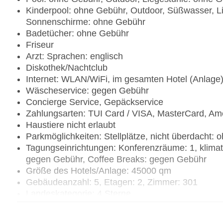
Kinderpool: ohne Gebühr, Outdoor, Süßwasser, L
Sonnenschirme: ohne Gebühr
Badetücher: ohne Gebühr
Friseur
Arzt: Sprachen: englisch
Diskothek/Nachtclub
Internet: WLAN/WiFi, im gesamten Hotel (Anlage
Wäscheservice: gegen Gebühr
Concierge Service, Gepäckservice
Zahlungsarten: TUI Card / VISA, MasterCard, Am
Haustiere nicht erlaubt
Parkmöglichkeiten: Stellplätze, nicht überdacht:
Tagungseinrichtungen: Konferenzräume: 1, klima
gegen Gebühr, Coffee Breaks: gegen Gebühr
Größe des Hotels/Anlage: 45000 qm
Gebäudeanzahl: 5, Etagen: 2, Zimmer: 301
Landeskategorie: 4 Sterne