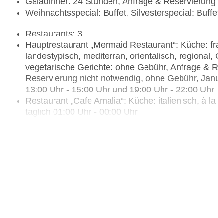
Galadinner: 24 Stunden, Anfrage & Reservierung
Weihnachtsspecial: Buffet, Silvesterspecial: Buffe
Restaurants: 3
Hauptrestaurant „Mermaid Restaurant“: Küche: franz
landestypisch, mediterran, orientalisch, regional, 
vegetarische Gerichte: ohne Gebühr, Anfrage & R
Reservierung nicht notwendig, ohne Gebühr, Janua
13:00 Uhr - 15:00 Uhr und 19:00 Uhr - 22:00 Uhr
Restaurant „Cafe Amalia“: Küche: italienisch, à 
täglich 01:00 Uhr - 00:00 Uhr
Restaurant „Fish restaurant“: Küche: Fisch/Meere
notwendig, gegen Gebühr, täglich, am Strand
Bars & mehr: 4
Lobbybar „lobby Bar“: täglich 10:00 Uhr - 00:00 
Strandbar „Beach bar“: täglich 10:00 Uhr - 18:00
Poolbar Outdoor „Pool Bar“: täglich 10:00 Uhr - 
Pub „Cactus Bar“: täglich 19:00 Uhr - 00:00 Uhr,