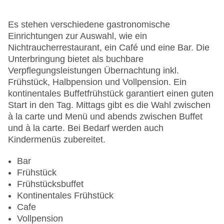
Garten
Hotelsafe
Es stehen verschiedene gastronomische
WLAN/WiFi im Hotel
Einrichtungen zur Auswahl, wie ein
Lift
Nichtraucherrestaurant, ein Café und eine Bar. Die
Anzahl der Konferenzräume: 1
Unterbringung bietet als buchbare
Anzahl der Aufzüge: 1
Verpflegungsleistungen Übernachtung inkl.
Zimmerservice
Frühstück, Halbpension und Vollpension. Ein
Gesamtanzahl der Zimmer: 130
kontinentales Buffetfrühstück garantiert einen guten
Pools:Kinderbecken, Outdoor Pool,
Start in den Tag. Mittags gibt es die Wahl zwischen
Sonnenschirme am Pool, Liegen am Pool
à la carte und Menü und abends zwischen Buffet
Zahlungsarten: American Express, EC Maestro,
und à la carte. Bei Bedarf werden auch
Mastercard, Visa
Kindermenüs zubereitet.
Landeskategorie: 4 Sterne
Bar
Frühstück
Frühstücksbuffet
Kontinentales Frühstück
Cafe
Vollpension