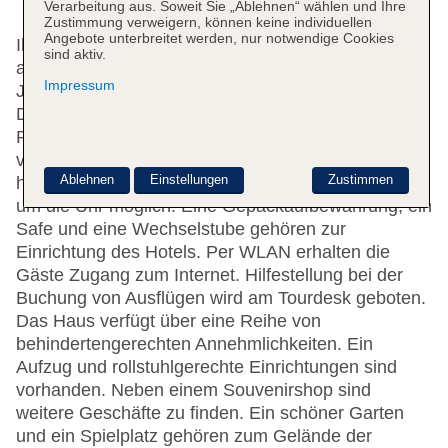
Verarbeitung aus. Soweit Sie „Ablehnen“ wählen und Ihre
Zustimmung verweigern, können keine individuellen
Angebote unterbreitet werden, nur notwendige Cookies
Ihren Aufenthalt können die Gäste im
sind aktiv.
ansprechenden Ambiente der 130 Zimmer, der 5
Impressum
Junior-Suiten, der 10 Einzel- und der 114
Doppelzimmer verbringen. An der 24-Stunden-
Rezeption im Empfangsbereich werden die Gäste
vom englisch- und französischsprachigen Personal
Ablehnen
Einstellungen
Zustimmen
herzlich begrüßt. Das Ein- und Auschecken ist rund
um die Uhr möglich. Eine Gepäckaufbewahrung, ein
Safe und eine Wechselstube gehören zur
Einrichtung des Hotels. Per WLAN erhalten die
Gäste Zugang zum Internet. Hilfestellung bei der
Buchung von Ausflügen wird am Tourdesk geboten.
Das Haus verfügt über eine Reihe von
behindertengerechten Annehmlichkeiten. Ein
Aufzug und rollstuhlgerechte Einrichtungen sind
vorhanden. Neben einem Souvenirshop sind
weitere Geschäfte zu finden. Ein schöner Garten
und ein Spielplatz gehören zum Gelände der