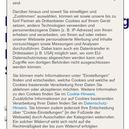
sind.
Darüber hinaus und soweit Sie einwilligen und
Hotelbeschreibun
„Zustimmen“ auswählen, können wir sowie unsere bis zu
fünf Partner als Drittanbieter Cookies auf Ihrem Gerät
setzen, andere Technologien verwenden und
personenbezogene Daten [z. B. IP-Adresse] von Ihnen
Menzeh Zalagh 2
erheben und verarbeiten, um Ihnen auf oder neben
unserer Webseite personalisierte Werbung und Inhalte
vorzuschlagen sowie Messungen und Analysen
durchzuführen. Dabei kann auch ein Datentransfer in
Boutique Hotel &
Drittstaaten [z.B. USA] möglich sein, wo vom EU-
Datenschutzniveau abgewichen werden kann und
Zugriffe von dortigen Behörden nicht ausgeschlossen
Sky
werden können.
Sie können mehr Informationen unter "Einstellungen"
finden und entscheiden, welche Cookies und welche auf
Cookies basierende Verarbeitung Ihrer Daten Sie
ablehnen oder akzeptieren möchten. Weitere Information
Das bietet Ihre Unterkunft
zu den Cookies finden Sie im
Cookie-Hinweis
.
Zusätzliche Informationen zur auf Cookies basierenden
Verarbeitung Ihrer Daten finden Sie im
Datenschutz-
Hinweis
. Sie können zudem jederzeit Ihre Entscheidung
über "Cookie-Einstellungen" [in der Fußzeile der
Webseite] durch Ausschalten der Kategorien widerrufen.
Ein solcher Widerruf wirkt sich nicht auf die
Rechtmäßigkeit der bis zum Widerruf erfolgten