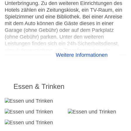
Unterbringung. Zu den weiteren Einrichtungen des
Hotels zählen ein Zeitungskiosk, ein TV-Raum, ein
Spielzimmer und eine Bibliothek. Bei einer Anreise
mit dem Auto können die Gäste dieses in einer
Garage (ohne Gebühr) oder auf dem Parkplatz
(ohne Gebühr) parken. Unter den weiteren
Leistungen finden sich ein 24h-Sicherheitsdienst,
eine Autovermietung, ein Transferservice, ein
Weitere Informationen
Zimmerservice, ein Wäscheservice, ein Friseur,
eine Münzwäscherei und ein eigener Shuttlebus.
Kostenfrei steht Gästen die Tageszeitung zur
Verfügung. Bei Geschäftlichem hilft das Business-
Center gerne weiter und bietet ein Faxgerät an.
Essen & Trinken
24h Rezeption
Parkplatz
Check-in von: 14:00:00
Check-out bis: 12:00:00
Konferenzraum
Garage