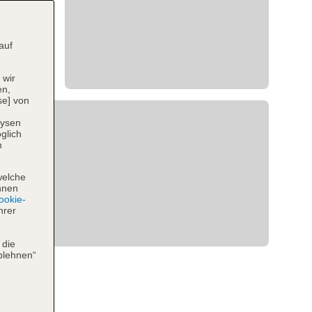
auf
 wir
en,
se] von
lysen
glich
n
welche
hnen
okie-
hrer
 die
blehnen“