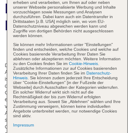
erheben und verarbeiten, um Ihnen auf oder neben
Mercure Hotel
unserer Webseite personalisierte Werbung und Inhalte
vorzuschlagen sowie Messungen und Analysen
durchzuführen. Dabei kann auch ein Datentransfer in
Hamm
Drittstaaten [z.B. USA] möglich sein, wo vom EU-
Datenschutzniveau abgewichen werden kann und
Zugriffe von dortigen Behörden nicht ausgeschlossen
werden können.
Sie können mehr Informationen unter "Einstellungen"
Das bietet Ihre Unterkunft
finden und entscheiden, welche Cookies und welche auf
Cookies basierende Verarbeitung Ihrer Daten Sie
ablehnen oder akzeptieren möchten. Weitere Information
zu den Cookies finden Sie im
Cookie-Hinweis
.
Das Haus bietet 142 Zimmer und verfügt über einen
Zusätzliche Informationen zur auf Cookies basierenden
Aufzug. Das freundliche Personal an der Rezeption
Verarbeitung Ihrer Daten finden Sie im
Datenschutz-
Hinweis
. Sie können zudem jederzeit Ihre Entscheidung
ist gerne bei allen Fragen behilflich. Die Einrichtung
über "Cookie-Einstellungen" [in der Fußzeile der
der Unterbringung umfasst eine
Webseite] durch Ausschalten der Kategorien widerrufen.
Gepäckaufbewahrung und einen Safe. Per WLAN
Ein solcher Widerruf wirkt sich nicht auf die
Rechtmäßigkeit der bis zum Widerruf erfolgten
erhalten die Gäste Zugang zum Internet. Das Hotel
Verarbeitung aus. Soweit Sie „Ablehnen“ wählen und Ihre
verfügt über eine Reihe von behindertengerechten
Zustimmung verweigern, können keine individuellen
Angebote unterbreitet werden, nur notwendige Cookies
Annehmlichkeiten. Rollstuhlgerechte Einrichtungen
sind aktiv.
sind vorhanden. Ein Supermarkt und andere
Impressum
Geschäfte können zum Einkaufen und Bummeln