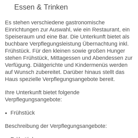
gegen Gebühr
Essen & Trinken
Zahlungsarten: TUI Card / VISA, MasterCard,
American Express, Diners, EC Karte/Maestro
Es stehen verschiedene gastronomische
Parkmöglichkeiten: Parkplatz (nach
Einrichtungen zur Auswahl, wie ein Restaurant, ein
Verfügbarkeit), unbewacht: gegen Gebühr,
Speiseraum und eine Bar. Die Unterkunft bietet als
Garage: gegen Gebühr
buchbare Verpflegungsleistung Übernachtung inkl.
Tagungseinrichtungen: Konferenzräume: 1
Frühstück. Für den kleinen sowie großen Hunger
Zimmer: 142
stehen Frühstück, Mittagessen und Abendessen zur
Landeskategorie: 4 Sterne
Verfügung. Diätgerichte und Kindermenüs werden
auf Wunsch zubereitet. Darüber hinaus stellt das
Haus spezielle Verpflegungsangebote bereit.
Ihre Unterkunft bietet folgende
Verpflegungsangebote:
Frühstück
Beschreibung der Verpflegungsangebote: