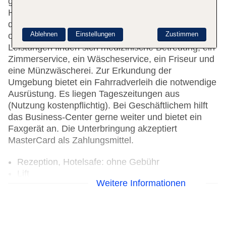
genutzt werden. Zur weiteren Einrichtung des
Hauses zählt ein TV-Raum. Bei einer Anreise mit
dem Auto können die Gäste dieses in einer Garage
Ablehnen
Einstellungen
Zustimmen
oder auf dem Parkplatz parken. Unter den weiteren
Leistungen finden sich medizinische Betreuung, ein
Zimmerservice, ein Wäscheservice, ein Friseur und
eine Münzwäscherei. Zur Erkundung der
Umgebung bietet ein Fahrradverleih die notwendige
Ausrüstung. Es liegen Tageszeitungen aus
(Nutzung kostenpflichtig). Bei Geschäftlichem hilft
das Business-Center gerne weiter und bietet ein
Faxgerät an. Die Unterbringung akzeptiert
MasterCard als Zahlungsmittel.
Rezeption, Hotelsafe: ohne Gebühr
Lift
Weitere Informationen
Pool: Outdoor
Minimarkt
Diskothek/Nachtclub
Internet: WLAN/WiFi, im öffentlichen Bereich: