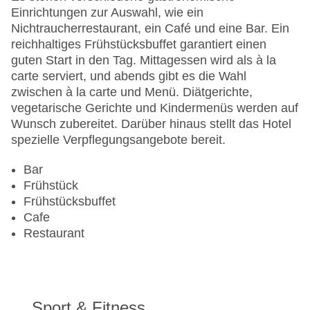
Pools:Indoor Pool, Outdoor Pool: ohne Gebühr,
Einrichtungen zur Auswahl, wie ein
Liegen am Pool
Nichtraucherrestaurant, ein Café und eine Bar. Ein
Zahlungsarten: American Express, Diners Club,
reichhaltiges Frühstücksbuffet garantiert einen
EC Maestro, Mastercard, Visa
guten Start in den Tag. Mittagessen wird als à la
Landeskategorie: 4 Sterne
carte serviert, und abends gibt es die Wahl
zwischen à la carte und Menü. Diätgerichte,
vegetarische Gerichte und Kindermenüs werden auf
Wunsch zubereitet. Darüber hinaus stellt das Hotel
spezielle Verpflegungsangebote bereit.
Bar
Frühstück
Frühstücksbuffet
Cafe
Restaurant
Sport & Fitness