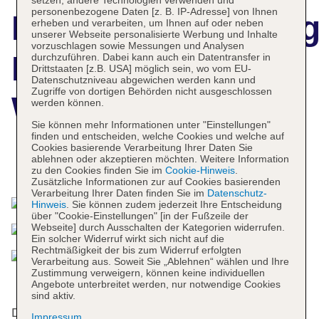
setzen, andere Technologien verwenden und
personenbezogene Daten [z. B. IP-Adresse] von Ihnen
Hotelbeschreibun
erheben und verarbeiten, um Ihnen auf oder neben
unserer Webseite personalisierte Werbung und Inhalte
vorzuschlagen sowie Messungen und Analysen
Mercure Hotel
durchzuführen. Dabei kann auch ein Datentransfer in
Drittstaaten [z.B. USA] möglich sein, wo vom EU-
Datenschutzniveau abgewichen werden kann und
Zugriffe von dortigen Behörden nicht ausgeschlossen
Wiesbaden City
werden können.
Sie können mehr Informationen unter "Einstellungen"
finden und entscheiden, welche Cookies und welche auf
Cookies basierende Verarbeitung Ihrer Daten Sie
ablehnen oder akzeptieren möchten. Weitere Information
Das bietet Ihre Unterkunft
zu den Cookies finden Sie im
Cookie-Hinweis
.
Zusätzliche Informationen zur auf Cookies basierenden
Verarbeitung Ihrer Daten finden Sie im
Datenschutz-
Hinweis
. Sie können zudem jederzeit Ihre Entscheidung
über "Cookie-Einstellungen" [in der Fußzeile der
Webseite] durch Ausschalten der Kategorien widerrufen.
Ein solcher Widerruf wirkt sich nicht auf die
Rechtmäßigkeit der bis zum Widerruf erfolgten
Verarbeitung aus. Soweit Sie „Ablehnen“ wählen und Ihre
Zustimmung verweigern, können keine individuellen
Angebote unterbreitet werden, nur notwendige Cookies
sind aktiv.
Die 228 Nichtraucherzimmer verteilen sich auf 4
Impressum