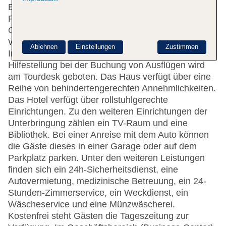
Etagen und sind über einen Aufzug erreichbar. Die
Rezeption ist rund um die Uhr besetzt. Eine
Gepäckaufbewahrung, ein Safe und eine
Wechselstube gehören zur Einrichtung des Hotels.
Ablehnen
Einstellungen
Zustimmen
In der Unterbringung steht WLAN zur Verfügung.
Hilfestellung bei der Buchung von Ausflügen wird
am Tourdesk geboten. Das Haus verfügt über eine
Reihe von behindertengerechten Annehmlichkeiten.
Das Hotel verfügt über rollstuhlgerechte
Einrichtungen. Zu den weiteren Einrichtungen der
Unterbringung zählen ein TV-Raum und eine
Bibliothek. Bei einer Anreise mit dem Auto können
die Gäste dieses in einer Garage oder auf dem
Parkplatz parken. Unter den weiteren Leistungen
finden sich ein 24h-Sicherheitsdienst, eine
Autovermietung, medizinische Betreuung, ein 24-
Stunden-Zimmerservice, ein Weckdienst, ein
Wäscheservice und eine Münzwäscherei.
Kostenfrei steht Gästen die Tageszeitung zur