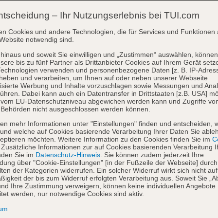
ntscheidung – Ihr Nutzungserlebnis bei TUI.com
en Cookies und andere Technologien, die für Services und Funktionen 
Website notwendig sind.
hinaus und soweit Sie einwilligen und „Zustimmen“ auswählen, können
sere bis zu fünf Partner als Drittanbieter Cookies auf Ihrem Gerät setz
Technologien verwenden und personenbezogene Daten [z. B. IP-Adres
heben und verarbeiten, um Ihnen auf oder neben unserer Webseite
isierte Werbung und Inhalte vorzuschlagen sowie Messungen und Ana
ühren. Dabei kann auch ein Datentransfer in Drittstaaten [z.B. USA] mö
o vom EU-Datenschutzniveau abgewichen werden kann und Zugriffe vo
 Behörden nicht ausgeschlossen werden können.
en mehr Informationen unter "Einstellungen" finden und entscheiden, 
und welche auf Cookies basierende Verarbeitung Ihrer Daten Sie able
eptieren möchten. Weitere Information zu den Cookies finden Sie im
Co
. Zusätzliche Informationen zur auf Cookies basierenden Verarbeitung I
nden Sie im
Datenschutz-Hinweis
. Sie können zudem jederzeit Ihre
dung über "Cookie-Einstellungen" [in der Fußzeile der Webseite] durch
ten der Kategorien widerrufen. Ein solcher Widerruf wirkt sich nicht auf
igkeit der bis zum Widerruf erfolgten Verarbeitung aus. Soweit Sie „A
nd Ihre Zustimmung verweigern, können keine individuellen Angebote
itet werden, nur notwendige Cookies sind aktiv.
sum