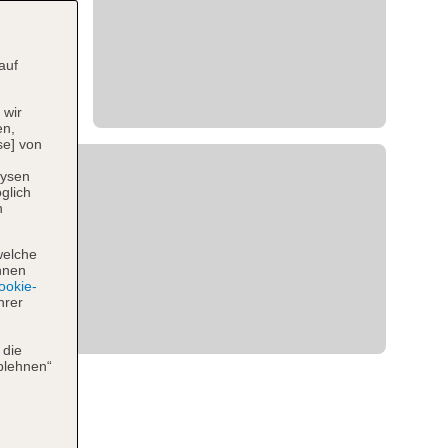
auf
 wir
en,
se] von
lysen
glich
n
welche
hnen
okie-
hrer
 die
blehnen“