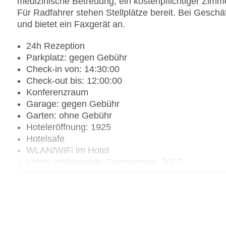
medizinische Betreuung, ein kostenpflichtiger Zimm
Für Radfahrer stehen Stellplätze bereit. Bei Geschä
und bietet ein Faxgerät an.
24h Rezeption
Parkplatz: gegen Gebühr
Check-in von: 14:30:00
Check-out bis: 12:00:00
Konferenzraum
Garage: gegen Gebühr
Garten: ohne Gebühr
Hoteleröffnung: 1925
Hotelsafe
WLAN/WiFi im Hotel
Letzte umfassende Renovierung: 2003
Lift
Anzahl der Konferenzräume: 1
Anzahl der Aufzüge: 1
Zimmerservice: gegen Gebühr
Gesamtanzahl der Stockwerke: 5