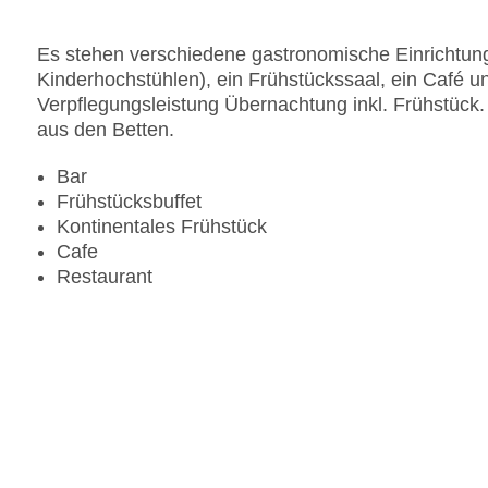
Gesamtanzahl der Zimmer: 71
Zahlungsarten: American Express, Diners Club, 
Es stehen verschiedene gastronomische Einrichtung
Landeskategorie: 4 Sterne
Kinderhochstühlen), ein Frühstückssaal, ein Café un
Verpflegungsleistung Übernachtung inkl. Frühstück. 
aus den Betten.
Bar
Frühstücksbuffet
Kontinentales Frühstück
Cafe
Restaurant