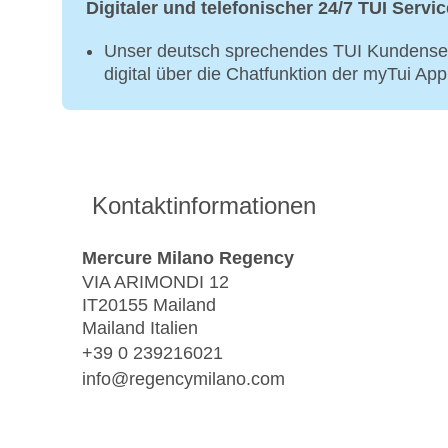
Digitaler und telefonischer 24/7 TUI Servic
Unser deutsch sprechendes TUI Kundenser
digital über die Chatfunktion der myTui Ap
Kontaktinformationen
Mercure Milano Regency
VIA ARIMONDI 12
IT20155 Mailand
Mailand Italien
+39 0 239216021
info@regencymilano.com