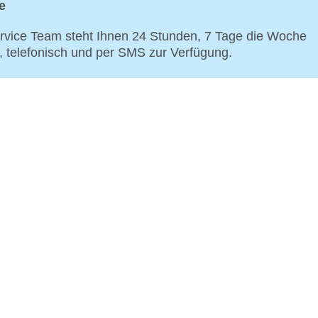
e
vice Team steht Ihnen 24 Stunden, 7 Tage die Woche
p, telefonisch und per SMS zur Verfügung.