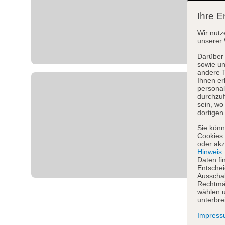
Ihre E
Wir nutz
unserer 
Darüber 
sowie un
andere 
Ihnen er
personal
durchzuf
sein, w
dortigen
Sie könn
Cookies 
oder akz
Hinweis
Daten fi
Entschei
Ausschal
Rechtmäß
wählen u
unterbre
Impres