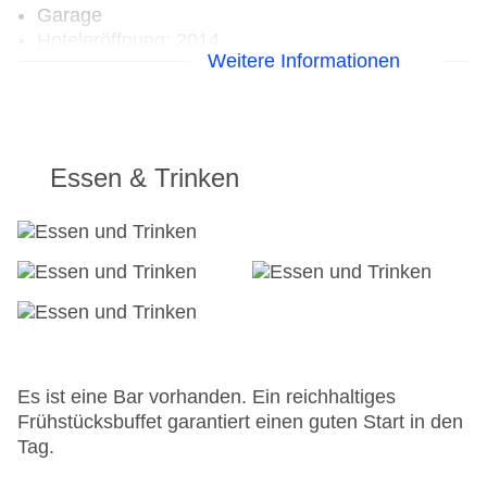
Garage
Hoteleröffnung: 2014
Weitere Informationen
Hotelsafe
WLAN/WiFi im Hotel
Lift
Anzahl der Konferenzräume: 1
Anzahl der Aufzüge: 1
Essen & Trinken
Zimmerservice
Gesamtanzahl der Stockwerke: 8
Gesamtanzahl der Zimmer: 141
Zahlungsarten: American Express, Mastercard,
Visa
Landeskategorie: 3 Sterne
Es ist eine Bar vorhanden. Ein reichhaltiges
Frühstücksbuffet garantiert einen guten Start in den
Tag.