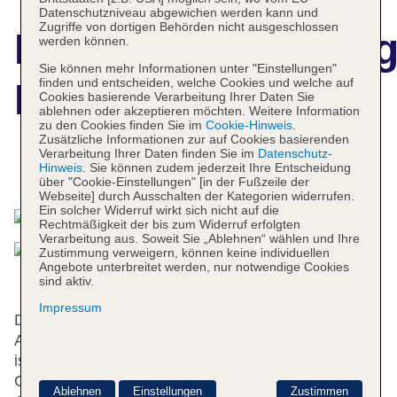
Datenschutzniveau abgewichen werden kann und
Zugriffe von dortigen Behörden nicht ausgeschlossen
Hotelbeschreibun
werden können.
Sie können mehr Informationen unter "Einstellungen"
finden und entscheiden, welche Cookies und welche auf
Mérit San Telmo
Cookies basierende Verarbeitung Ihrer Daten Sie
ablehnen oder akzeptieren möchten. Weitere Information
zu den Cookies finden Sie im
Cookie-Hinweis
.
Zusätzliche Informationen zur auf Cookies basierenden
Verarbeitung Ihrer Daten finden Sie im
Datenschutz-
Hinweis
. Sie können zudem jederzeit Ihre Entscheidung
Das bietet Ihre Unterkunft
über "Cookie-Einstellungen" [in der Fußzeile der
Webseite] durch Ausschalten der Kategorien widerrufen.
Ein solcher Widerruf wirkt sich nicht auf die
Rechtmäßigkeit der bis zum Widerruf erfolgten
Verarbeitung aus. Soweit Sie „Ablehnen“ wählen und Ihre
Zustimmung verweigern, können keine individuellen
Angebote unterbreitet werden, nur notwendige Cookies
sind aktiv.
Impressum
Das Hotel bietet 141 Zimmer und verfügt über einen
Aufzug. Das freundliche Personal an der Rezeption
ist gerne bei allen Fragen behilflich. Eine
Gepäckaufbewahrung, ein Safe und ein
Ablehnen
Einstellungen
Zustimmen