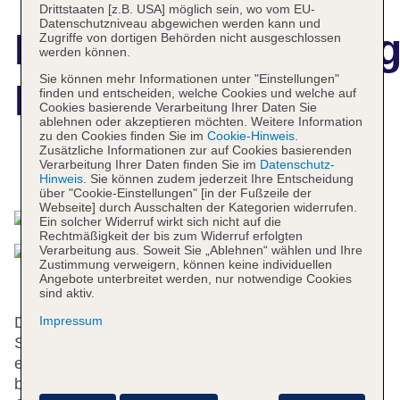
Drittstaaten [z.B. USA] möglich sein, wo vom EU-
Datenschutzniveau abgewichen werden kann und
Hotelbeschreibun
Zugriffe von dortigen Behörden nicht ausgeschlossen
werden können.
Sie können mehr Informationen unter "Einstellungen"
Metropol Hotel
finden und entscheiden, welche Cookies und welche auf
Cookies basierende Verarbeitung Ihrer Daten Sie
ablehnen oder akzeptieren möchten. Weitere Information
zu den Cookies finden Sie im
Cookie-Hinweis
.
Zusätzliche Informationen zur auf Cookies basierenden
Verarbeitung Ihrer Daten finden Sie im
Datenschutz-
Das bietet Ihre Unterkunft
Hinweis
. Sie können zudem jederzeit Ihre Entscheidung
über "Cookie-Einstellungen" [in der Fußzeile der
Webseite] durch Ausschalten der Kategorien widerrufen.
Ein solcher Widerruf wirkt sich nicht auf die
Rechtmäßigkeit der bis zum Widerruf erfolgten
Verarbeitung aus. Soweit Sie „Ablehnen“ wählen und Ihre
Zustimmung verweigern, können keine individuellen
Angebote unterbreitet werden, nur notwendige Cookies
sind aktiv.
Impressum
Das Hotel bietet 191 Zimmer, 9 Junior-Suiten und 2
Suiten auf 9 Etagen, die mit einem Aufzug
erreichbar sind. Die Rezeption ist rund um die Uhr
besetzt. Zur Einrichtung gehören eine