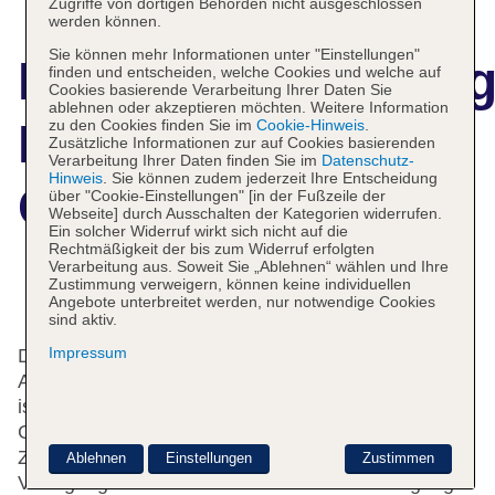
Zugriffe von dortigen Behörden nicht ausgeschlossen
werden können.
Sie können mehr Informationen unter "Einstellungen"
Hotelbeschreibun
finden und entscheiden, welche Cookies und welche auf
Cookies basierende Verarbeitung Ihrer Daten Sie
ablehnen oder akzeptieren möchten. Weitere Information
Mini Hotel
zu den Cookies finden Sie im
Cookie-Hinweis
.
Zusätzliche Informationen zur auf Cookies basierenden
Verarbeitung Ihrer Daten finden Sie im
Datenschutz-
Hinweis
. Sie können zudem jederzeit Ihre Entscheidung
Causeway Bay
über "Cookie-Einstellungen" [in der Fußzeile der
Webseite] durch Ausschalten der Kategorien widerrufen.
Ein solcher Widerruf wirkt sich nicht auf die
Rechtmäßigkeit der bis zum Widerruf erfolgten
Verarbeitung aus. Soweit Sie „Ablehnen“ wählen und Ihre
Zustimmung verweigern, können keine individuellen
Das bietet Ihre Unterkunft
Angebote unterbreitet werden, nur notwendige Cookies
sind aktiv.
Impressum
Das Hotel bietet 98 Zimmer und verfügt über einen
Aufzug. Das freundliche Personal an der Rezeption
ist gerne bei allen Fragen behilflich. Eine
Gepäckaufbewahrung, ein Safe und ein
Zimmerservice stehen den Gästen des Hauses zur
Ablehnen
Einstellungen
Zustimmen
Verfügung. Per WLAN erhalten die Gäste Zugang