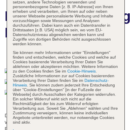
setzen, andere Technologien verwenden und
personenbezogene Daten [z. B. IP-Adresse] von Ihnen
Hotelbeschreibun
erheben und verarbeiten, um Ihnen auf oder neben
unserer Webseite personalisierte Werbung und Inhalte
vorzuschlagen sowie Messungen und Analysen
durchzuführen. Dabei kann auch ein Datentransfer in
Mirabelle Hotel
Drittstaaten [z.B. USA] möglich sein, wo vom EU-
Datenschutzniveau abgewichen werden kann und
Zugriffe von dortigen Behörden nicht ausgeschlossen
werden können.
Sie können mehr Informationen unter "Einstellungen"
Das bietet Ihre Unterkunft
finden und entscheiden, welche Cookies und welche auf
Cookies basierende Verarbeitung Ihrer Daten Sie
ablehnen oder akzeptieren möchten. Weitere Information
zu den Cookies finden Sie im
Cookie-Hinweis
.
Zusätzliche Informationen zur auf Cookies basierenden
Verarbeitung Ihrer Daten finden Sie im
Datenschutz-
Hinweis
. Sie können zudem jederzeit Ihre Entscheidung
über "Cookie-Einstellungen" [in der Fußzeile der
Webseite] durch Ausschalten der Kategorien widerrufen.
Ein solcher Widerruf wirkt sich nicht auf die
Rechtmäßigkeit der bis zum Widerruf erfolgten
Verarbeitung aus. Soweit Sie „Ablehnen“ wählen und Ihre
Zustimmung verweigern, können keine individuellen
Das Hotel bietet 18 Zimmer und 9 Studios und
Angebote unterbreitet werden, nur notwendige Cookies
verfügt über einen Aufzug. Englischsprachiges
sind aktiv.
Personal an der Rezeption im Empfangsbereich