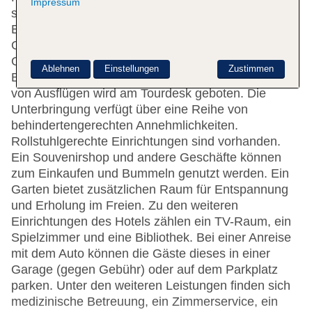
Impressum
steht zur Seite beim Ein- und Auschecken. Die
Einrichtung des Hauses umfasst eine
Gepäckaufbewahrung, einen Safe und einen
Getränkeautomaten. WLAN ist in den öffentlichen
Ablehnen
Einstellungen
Zustimmen
Bereichen verfügbar. Hilfestellung bei der Buchung
von Ausflügen wird am Tourdesk geboten. Die
Unterbringung verfügt über eine Reihe von
behindertengerechten Annehmlichkeiten.
Rollstuhlgerechte Einrichtungen sind vorhanden.
Ein Souvenirshop und andere Geschäfte können
zum Einkaufen und Bummeln genutzt werden. Ein
Garten bietet zusätzlichen Raum für Entspannung
und Erholung im Freien. Zu den weiteren
Einrichtungen des Hotels zählen ein TV-Raum, ein
Spielzimmer und eine Bibliothek. Bei einer Anreise
mit dem Auto können die Gäste dieses in einer
Garage (gegen Gebühr) oder auf dem Parkplatz
parken. Unter den weiteren Leistungen finden sich
medizinische Betreuung, ein Zimmerservice, ein