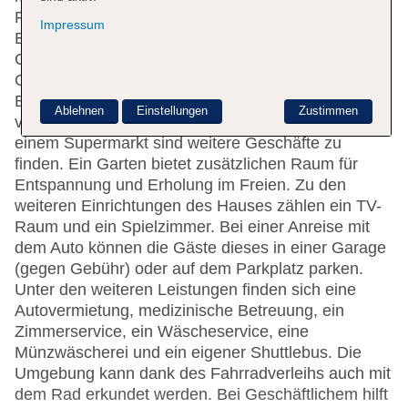
Französisch) hilft beim Ein- und Auschecken. Die
Impressum
Einrichtung der Unterbringung umfasst eine
Gepäckaufbewahrung, einen Safe und einen
Geldautomaten. WLAN ist in den öffentlichen
Bereichen verfügbar. Hilfestellung bei der Buchung
Ablehnen
Einstellungen
Zustimmen
von Ausflügen wird am Tourdesk geboten. Neben
einem Supermarkt sind weitere Geschäfte zu
finden. Ein Garten bietet zusätzlichen Raum für
Entspannung und Erholung im Freien. Zu den
weiteren Einrichtungen des Hauses zählen ein TV-
Raum und ein Spielzimmer. Bei einer Anreise mit
dem Auto können die Gäste dieses in einer Garage
(gegen Gebühr) oder auf dem Parkplatz parken.
Unter den weiteren Leistungen finden sich eine
Autovermietung, medizinische Betreuung, ein
Zimmerservice, ein Wäscheservice, eine
Münzwäscherei und ein eigener Shuttlebus. Die
Umgebung kann dank des Fahrradverleihs auch mit
dem Rad erkundet werden. Bei Geschäftlichem hilft