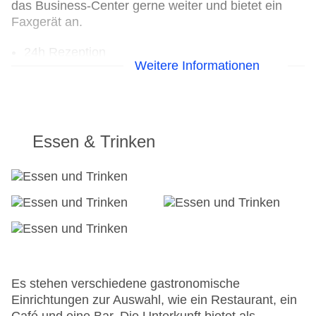
das Business-Center gerne weiter und bietet ein
Faxgerät an.
24h Rezeption
Weitere Informationen
Parkplatz
Check-in von: 15:00:00
Check-out bis: 11:00:00
Konferenzraum
Garage: gegen Gebühr
Essen & Trinken
Garten: ohne Gebühr
Hotelsafe
WLAN/WiFi im Hotel
Lift
Minimarkt
Anzahl der Aufzüge: 1
Haustiere
Zimmerservice
Sonnenterrasse
Es stehen verschiedene gastronomische
Gesamtanzahl der Zimmer: 29
Einrichtungen zur Auswahl, wie ein Restaurant, ein
Pools:Outdoor Pool, Sonnenschirme am Pool,