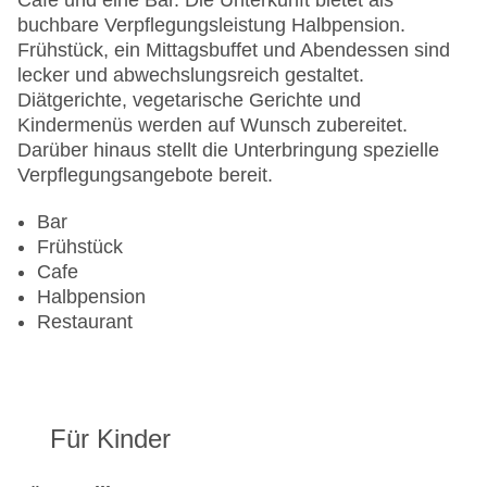
Café und eine Bar. Die Unterkunft bietet als
Liegen am Pool
buchbare Verpflegungsleistung Halbpension.
Landeskategorie: 3 Sterne
Frühstück, ein Mittagsbuffet und Abendessen sind
lecker und abwechslungsreich gestaltet.
Diätgerichte, vegetarische Gerichte und
Kindermenüs werden auf Wunsch zubereitet.
Darüber hinaus stellt die Unterbringung spezielle
Verpflegungsangebote bereit.
Bar
Frühstück
Cafe
Halbpension
Restaurant
Für Kinder