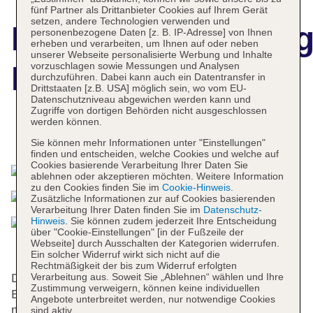
fünf Partner als Drittanbieter Cookies auf Ihrem Gerät
setzen, andere Technologien verwenden und
Hotelbeschreibun
personenbezogene Daten [z. B. IP-Adresse] von Ihnen
erheben und verarbeiten, um Ihnen auf oder neben
unserer Webseite personalisierte Werbung und Inhalte
vorzuschlagen sowie Messungen und Analysen
Molfetta Beach
durchzuführen. Dabei kann auch ein Datentransfer in
Drittstaaten [z.B. USA] möglich sein, wo vom EU-
Datenschutzniveau abgewichen werden kann und
Zugriffe von dortigen Behörden nicht ausgeschlossen
werden können.
Das bietet Ihre Unterkunft
Sie können mehr Informationen unter "Einstellungen"
finden und entscheiden, welche Cookies und welche auf
Cookies basierende Verarbeitung Ihrer Daten Sie
ablehnen oder akzeptieren möchten. Weitere Information
zu den Cookies finden Sie im
Cookie-Hinweis
.
Zusätzliche Informationen zur auf Cookies basierenden
Verarbeitung Ihrer Daten finden Sie im
Datenschutz-
Hinweis
. Sie können zudem jederzeit Ihre Entscheidung
über "Cookie-Einstellungen" [in der Fußzeile der
Webseite] durch Ausschalten der Kategorien widerrufen.
Ein solcher Widerruf wirkt sich nicht auf die
Rechtmäßigkeit der bis zum Widerruf erfolgten
Verarbeitung aus. Soweit Sie „Ablehnen“ wählen und Ihre
Dieses Hotel verfügt über einen Aufzug und einen
Zustimmung verweigern, können keine individuellen
Empfangsbereich mit einer Rezeption.
Angebote unterbreitet werden, nur notwendige Cookies
mehrsprachiges Personal (Englisch, Deutsch,
sind aktiv.