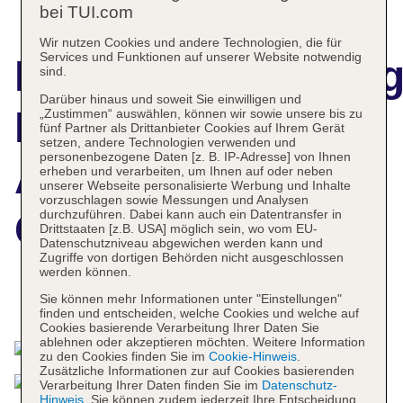
bei TUI.com
Wir nutzen Cookies und andere Technologien, die für
Services und Funktionen auf unserer Website notwendig
Hotelbeschreibun
sind.
Darüber hinaus und soweit Sie einwilligen und
Montebelli
„Zustimmen“ auswählen, können wir sowie unsere bis zu
fünf Partner als Drittanbieter Cookies auf Ihrem Gerät
setzen, andere Technologien verwenden und
personenbezogene Daten [z. B. IP-Adresse] von Ihnen
Agriturismo
erheben und verarbeiten, um Ihnen auf oder neben
unserer Webseite personalisierte Werbung und Inhalte
vorzuschlagen sowie Messungen und Analysen
Country Hotel
durchzuführen. Dabei kann auch ein Datentransfer in
Drittstaaten [z.B. USA] möglich sein, wo vom EU-
Datenschutzniveau abgewichen werden kann und
Zugriffe von dortigen Behörden nicht ausgeschlossen
werden können.
Sie können mehr Informationen unter "Einstellungen"
Das bietet Ihre Unterkunft
finden und entscheiden, welche Cookies und welche auf
Cookies basierende Verarbeitung Ihrer Daten Sie
ablehnen oder akzeptieren möchten. Weitere Information
zu den Cookies finden Sie im
Cookie-Hinweis
.
Zusätzliche Informationen zur auf Cookies basierenden
Verarbeitung Ihrer Daten finden Sie im
Datenschutz-
Hinweis
. Sie können zudem jederzeit Ihre Entscheidung