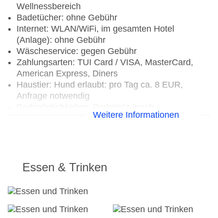
Wellnessbereich
Badetücher: ohne Gebühr
Internet: WLAN/WiFi, im gesamten Hotel
(Anlage): ohne Gebühr
Wäscheservice: gegen Gebühr
Zahlungsarten: TUI Card / VISA, MasterCard,
American Express, Diners
Haustier: Hund erlaubt: pro Tag ca. 8 EUR,
Anfrage notwendig
Parkmöglichkeiten: Parkplatz (nach
Weitere Informationen
Verfügbarkeit), unbewacht: ohne Gebühr
Businesscenter: gegen Gebühr
Tagungseinrichtungen: Konferenzräume: 1,
klimatisierte Tagungsräume, Coffee Breaks: pro
Nutzung ca. 8 EUR, bei All Inclusive inklusive
Essen & Trinken
Gebäudeanzahl: 3, Zimmer: 45
Landeskategorie: 4 Sterne