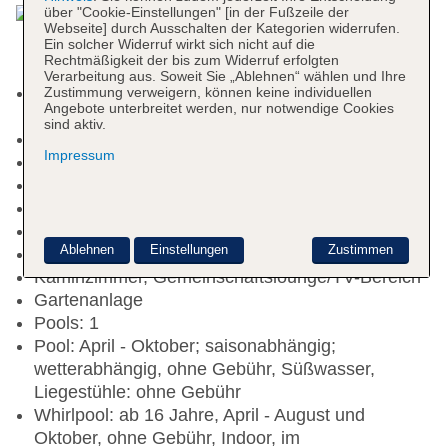
über "Cookie-Einstellungen" [in der Fußzeile der
Webseite] durch Ausschalten der Kategorien widerrufen.
Ein solcher Widerruf wirkt sich nicht auf die
Rechtmäßigkeit der bis zum Widerruf erfolgten
Verarbeitung aus. Soweit Sie „Ablehnen“ wählen und Ihre
Kurtaxe/Ökotaxe/Touristensteuer zahlbar vor Ort:
Zustimmung verweigern, können keine individuellen
Angebote unterbreitet werden, nur notwendige Cookies
pro Person ca. 3 EUR
sind aktiv.
Nichtraucherhotel
Impressum
Check-in Zeit ab 14:00 Uhr
Check-out Zeit bis 10:31 Uhr
Late Check-out: pro Nutzung ca. 20 EUR
Rezeption
Ablehnen
Einstellungen
Zustimmen
Lift
Kaminzimmer, Gemeinschaftslounge/TV-Bereich
Gartenanlage
Pools: 1
Pool: April - Oktober; saisonabhängig;
wetterabhängig, ohne Gebühr, Süßwasser,
Liegestühle: ohne Gebühr
Whirlpool: ab 16 Jahre, April - August und
Oktober, ohne Gebühr, Indoor, im