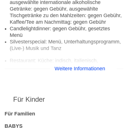
ausgewählte internationale alkoholische
Getränke: gegen Gebühr, ausgewählte
Tischgetränke zu den Mahlzeiten: gegen Gebühr,
Kaffee/Tee am Nachmittag: gegen Gebühr
Candlelightdinner: gegen Gebühr, gesetztes
Menü
Silvesterspecial: Menü, Unterhaltungsprogramm,
(Live-) Musik und Tanz
Restaurant: Küche: indisch, italienisch,
landestypisch, mediterran, Fisch/Meeresfrüchte,
Weitere Informationen
Ayurvedakost, Babynahrung, Biolebensmittel,
Diätküche, glutenfreie Gerichte, Kinderbuffet,
Kindermenü, lactosefreie Gerichte, leichte
Gerichte, saisonale Gerichte, Trennkost,
Für Kinder
vegetarische Gerichte, vegane Gerichte, Buffet, à
la carte, Menüwahl, gesetztes Menü,
klimatisierbar
Für Familien
Bar
BABYS