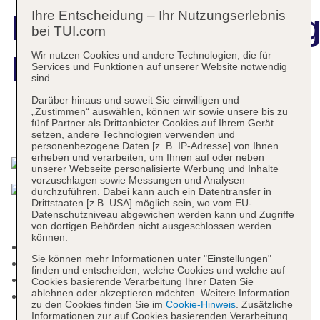
Ihre Entscheidung – Ihr Nutzungserlebnis
Hotelbeschreibun
bei TUI.com
Wir nutzen Cookies und andere Technologien, die für
Morgana
Services und Funktionen auf unserer Website notwendig
sind.
Darüber hinaus und soweit Sie einwilligen und
„Zustimmen“ auswählen, können wir sowie unsere bis zu
fünf Partner als Drittanbieter Cookies auf Ihrem Gerät
Das bietet Ihre Unterkunft
setzen, andere Technologien verwenden und
personenbezogene Daten [z. B. IP-Adresse] von Ihnen
erheben und verarbeiten, um Ihnen auf oder neben
unserer Webseite personalisierte Werbung und Inhalte
vorzuschlagen sowie Messungen und Analysen
durchzuführen. Dabei kann auch ein Datentransfer in
Drittstaaten [z.B. USA] möglich sein, wo vom EU-
Datenschutzniveau abgewichen werden kann und Zugriffe
von dortigen Behörden nicht ausgeschlossen werden
können.
Kurtaxe/Ökotaxe/Touristensteuer zahlbar vor Ort
Sie können mehr Informationen unter "Einstellungen"
Rezeption: täglich 15:00 Uhr - 11:00 Uhr
finden und entscheiden, welche Cookies und welche auf
Gästebetreuung
Cookies basierende Verarbeitung Ihrer Daten Sie
ablehnen oder akzeptieren möchten. Weitere Information
Internet: WLAN/WiFi, im gesamten Hotel
zu den Cookies finden Sie im
Cookie-Hinweis
. Zusätzliche
(Anlage): ohne Gebühr
Informationen zur auf Cookies basierenden Verarbeitung