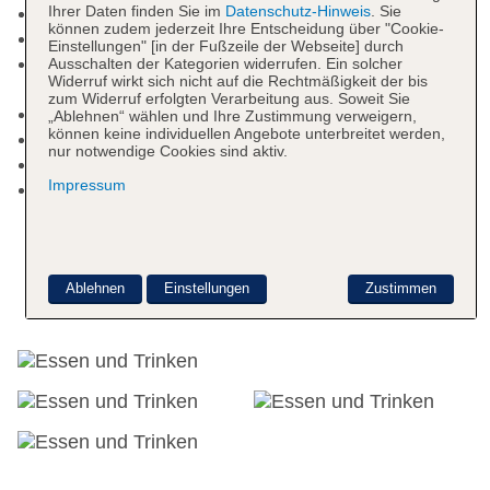
Ihrer Daten finden Sie im
Datenschutz-Hinweis
. Sie
Wäscheservice
können zudem jederzeit Ihre Entscheidung über "Cookie-
Concierge Service
Einstellungen" [in der Fußzeile der Webseite] durch
Zahlungsarten: TUI Card / VISA, MasterCard,
Ausschalten der Kategorien widerrufen. Ein solcher
Widerruf wirkt sich nicht auf die Rechtmäßigkeit der bis
American Express, Diners
zum Widerruf erfolgten Verarbeitung aus. Soweit Sie
Haustiere nicht erlaubt
„Ablehnen“ wählen und Ihre Zustimmung verweigern,
können keine individuellen Angebote unterbreitet werden,
Parkmöglichkeiten: Garage
nur notwendige Cookies sind aktiv.
Gebäudeanzahl: 1, Zimmer: 121
Impressum
Landeskategorie: 4 Sterne
Ablehnen
Einstellungen
Zustimmen
Essen & Trinken