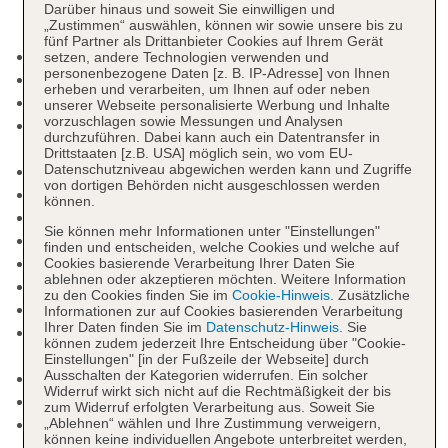
Darüber hinaus und soweit Sie einwilligen und
„Zustimmen“ auswählen, können wir sowie unsere bis zu
fünf Partner als Drittanbieter Cookies auf Ihrem Gerät
Nichtraucherhotel
setzen, andere Technologien verwenden und
personenbezogene Daten [z. B. IP-Adresse] von Ihnen
Check-in Zeit ab 15:00 Uhr
erheben und verarbeiten, um Ihnen auf oder neben
Check-out Zeit bis 11:00 Uhr
unserer Webseite personalisierte Werbung und Inhalte
vorzuschlagen sowie Messungen und Analysen
Late Check-out: gegen Gebühr, Anfrage
durchzuführen. Dabei kann auch ein Datentransfer in
notwendig
Drittstaaten [z.B. USA] möglich sein, wo vom EU-
Datenschutzniveau abgewichen werden kann und Zugriffe
Rezeption: Sprachen: deutsch, englisch
von dortigen Behörden nicht ausgeschlossen werden
Lift
können.
Kaminzimmer, Wintergarten
Sie können mehr Informationen unter "Einstellungen"
Gartenanlage, Dachterrasse, Sonnenterrasse
finden und entscheiden, welche Cookies und welche auf
Pools: 1
Cookies basierende Verarbeitung Ihrer Daten Sie
ablehnen oder akzeptieren möchten. Weitere Information
Pool: Indoor, im Wellnessbereich, Liegen
zu den Cookies finden Sie im
Cookie-Hinweis
. Zusätzliche
Whirlpool: Indoor, im Wellnessbereich, Liegen
Informationen zur auf Cookies basierenden Verarbeitung
Ihrer Daten finden Sie im
Datenschutz-Hinweis
. Sie
Internet: WLAN/WiFi, im gesamten Hotel
können zudem jederzeit Ihre Entscheidung über "Cookie-
(Anlage): ohne Gebühr
Einstellungen" [in der Fußzeile der Webseite] durch
Ausschalten der Kategorien widerrufen. Ein solcher
Wäscheservice: gegen Gebühr
Widerruf wirkt sich nicht auf die Rechtmäßigkeit der bis
Gepäckservice
zum Widerruf erfolgten Verarbeitung aus. Soweit Sie
Zahlungsarten: TUI Card / VISA, MasterCard, EC
„Ablehnen“ wählen und Ihre Zustimmung verweigern,
können keine individuellen Angebote unterbreitet werden,
Karte/Maestro