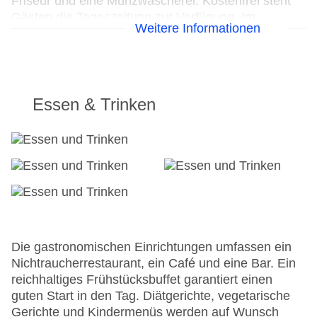
Friseur und eine Münzwäscherei. Kostenfrei steht
Gästen die Tageszeitung zur Verfügung. Im
Weitere Informationen
Geschäftsbereich (Business-Center) sind Faxgerät
und Projektor vorhanden. Vorträge, Präsentationen
oder Tagungen können in einem der 6
Konferenzräume abgehalten werden.
Essen & Trinken
24h Rezeption
Parkplatz: gegen Gebühr
Check-in von: 15:00:00
Check-out bis: 00:00:00
Konferenzraum
Garage: gegen Gebühr
Garten: ohne Gebühr
Hoteleröffnung: 1992
Hotelsafe
Die gastronomischen Einrichtungen umfassen ein
WLAN/WiFi im Hotel
Nichtraucherrestaurant, ein Café und eine Bar. Ein
Letzte umfassende Renovierung: 1997
reichhaltiges Frühstücksbuffet garantiert einen
Lift
guten Start in den Tag. Diätgerichte, vegetarische
Minimarkt
Gerichte und Kindermenüs werden auf Wunsch