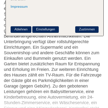
Auschecken. Eine Gepäckaufbewahrung, ein Safe,
Impressum
eine Wechselstube und ein Geldautomat stehen als
Serviceleistungen zur Verfügung. WLAN ist in den
öffentlichen Bereichen verfügbar. Hilfestellung bei
der Buchung von Ausflügen wird am Tourdesk
Ablehnen
Einstellungen
Zustimmen
geboten. Das Hotel verfügt über eine Reihe von
behindertengerechten Annehmlichkeiten. Die
Unterbringung verfügt über rollstuhlgerechte
Einrichtungen. Ein Supermarkt und ein
Souvenirshop und andere Geschäfte können zum
Einkaufen und Bummeln genutzt werden. Ein
Garten bietet zusätzlichen Raum für Entspannung
und Erholung im Freien. Zur weiteren Einrichtung
des Hauses zählt ein TV-Raum. Für die Fahrzeuge
der Gäste gibt es Parkmöglichkeiten in einer
Garage (gegen Gebühr). Zu den gebotenen
Leistungen gehören ein Babysitterservice, eine
Kinderbetreuung, eine Autovermietung, ein 24-
Stunden-Zimmerservice, ein Wäscheservice, ein