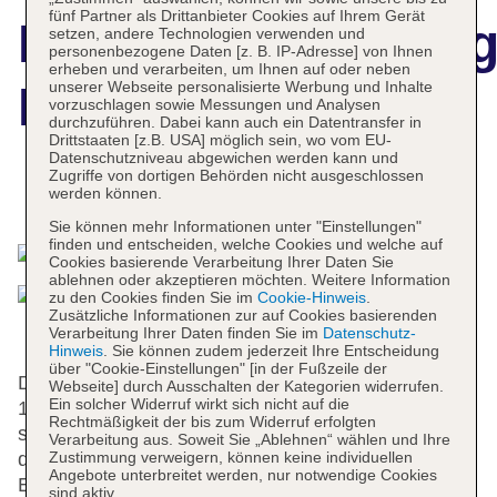
fünf Partner als Drittanbieter Cookies auf Ihrem Gerät
Hotelbeschreibun
setzen, andere Technologien verwenden und
personenbezogene Daten [z. B. IP-Adresse] von Ihnen
erheben und verarbeiten, um Ihnen auf oder neben
unserer Webseite personalisierte Werbung und Inhalte
Munich Marriott
vorzuschlagen sowie Messungen und Analysen
durchzuführen. Dabei kann auch ein Datentransfer in
Drittstaaten [z.B. USA] möglich sein, wo vom EU-
Datenschutzniveau abgewichen werden kann und
Zugriffe von dortigen Behörden nicht ausgeschlossen
werden können.
Das bietet Ihre Unterkunft
Sie können mehr Informationen unter "Einstellungen"
finden und entscheiden, welche Cookies und welche auf
Cookies basierende Verarbeitung Ihrer Daten Sie
ablehnen oder akzeptieren möchten. Weitere Information
zu den Cookies finden Sie im
Cookie-Hinweis
.
Zusätzliche Informationen zur auf Cookies basierenden
Verarbeitung Ihrer Daten finden Sie im
Datenschutz-
Hinweis
. Sie können zudem jederzeit Ihre Entscheidung
über "Cookie-Einstellungen" [in der Fußzeile der
Die 348 Nichtraucherzimmer, die 10 Suiten und die
Webseite] durch Ausschalten der Kategorien widerrufen.
Ein solcher Widerruf wirkt sich nicht auf die
10 Einzelzimmer verteilen sich auf 7 Etagen und
Rechtmäßigkeit der bis zum Widerruf erfolgten
sind über 5 Aufzüge erreichbar. Englisch- und
Verarbeitung aus. Soweit Sie „Ablehnen“ wählen und Ihre
deutschsprachiges Personal an der Rezeption im
Zustimmung verweigern, können keine individuellen
Angebote unterbreitet werden, nur notwendige Cookies
Empfangsbereich steht zur Seite beim Ein- und
sind aktiv.