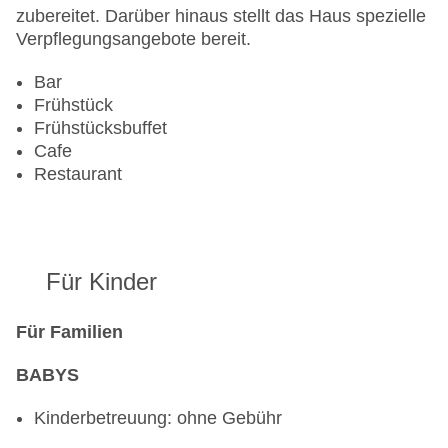
Anzahl der Konferenzräume: 1
zubereitet. Darüber hinaus stellt das Haus spezielle
Anzahl der Aufzüge: 5
Verpflegungsangebote bereit.
Haustiere: gegen Gebühr
Zimmerservice
Bar
Sonnenterrasse
Frühstück
Gesamtanzahl der Stockwerke: 7
Frühstücksbuffet
Gesamtanzahl der Zimmer: 348
Cafe
Pools:Indoor Pool, Liegen am Pool
Restaurant
Zahlungsarten: American Express, Diners Club,
Mastercard, Visa
Landeskategorie: 4 Sterne
Für Kinder
Für Familien
BABYS
Kinderbetreuung: ohne Gebühr