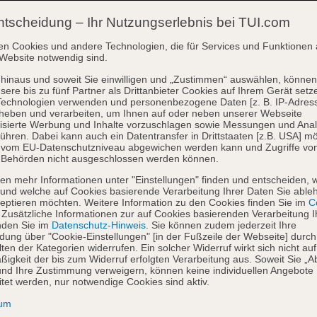
ntscheidung – Ihr Nutzungserlebnis bei TUI.com
en Cookies und andere Technologien, die für Services und Funktionen 
Website notwendig sind.
hinaus und soweit Sie einwilligen und „Zustimmen“ auswählen, können
sere bis zu fünf Partner als Drittanbieter Cookies auf Ihrem Gerät setz
Technologien verwenden und personenbezogene Daten [z. B. IP-Adres
heben und verarbeiten, um Ihnen auf oder neben unserer Webseite
isierte Werbung und Inhalte vorzuschlagen sowie Messungen und Ana
ühren. Dabei kann auch ein Datentransfer in Drittstaaten [z.B. USA] mö
o vom EU-Datenschutzniveau abgewichen werden kann und Zugriffe vo
 Behörden nicht ausgeschlossen werden können.
en mehr Informationen unter "Einstellungen" finden und entscheiden, 
und welche auf Cookies basierende Verarbeitung Ihrer Daten Sie able
eptieren möchten. Weitere Information zu den Cookies finden Sie im
Co
. Zusätzliche Informationen zur auf Cookies basierenden Verarbeitung I
nden Sie im
Datenschutz-Hinweis
. Sie können zudem jederzeit Ihre
dung über "Cookie-Einstellungen" [in der Fußzeile der Webseite] durch
ten der Kategorien widerrufen. Ein solcher Widerruf wirkt sich nicht auf
igkeit der bis zum Widerruf erfolgten Verarbeitung aus. Soweit Sie „A
nd Ihre Zustimmung verweigern, können keine individuellen Angebote
itet werden, nur notwendige Cookies sind aktiv.
sum