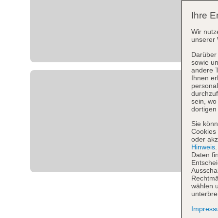
Ihre E
Wir nutz
unserer 
Darüber 
sowie un
andere 
Ihnen er
personal
durchzuf
sein, w
dortigen
Sie könn
Cookies 
oder akz
Hinweis
Daten fi
Entschei
Ausschal
Rechtmäß
wählen u
unterbre
Impres