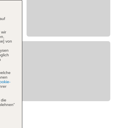
auf
 wir
en,
se] von
lysen
glich
n
welche
hnen
okie-
hrer
 die
blehnen“