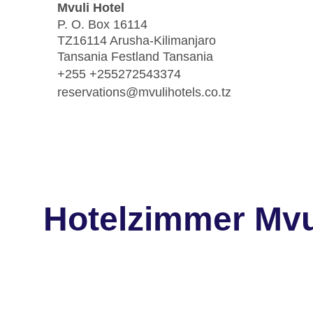
Mvuli Hotel
P. O. Box 16114
TZ16114 Arusha-Kilimanjaro
Tansania Festland Tansania
+255 +255272543374
reservations@mvulihotels.co.tz
Hotelzimmer Mvu