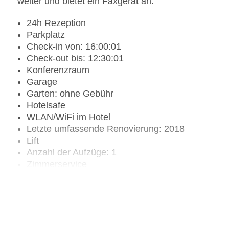
weiter und bietet ein Faxgerät an.
24h Rezeption
Parkplatz
Check-in von: 16:00:01
Check-out bis: 12:30:01
Konferenzraum
Garage
Garten: ohne Gebühr
Hotelsafe
WLAN/WiFi im Hotel
Letzte umfassende Renovierung: 2018
Lift
Anzahl der Aufzüge: 1
Zimmerservice
Gesamtanzahl der Stockwerke: 2
Gesamtanzahl der Zimmer: 17
Pools:Beheizter Außenpool: ohne Gebühr, Indoor
Liegen am Pool
Zahlungsarten: Mastercard, Visa