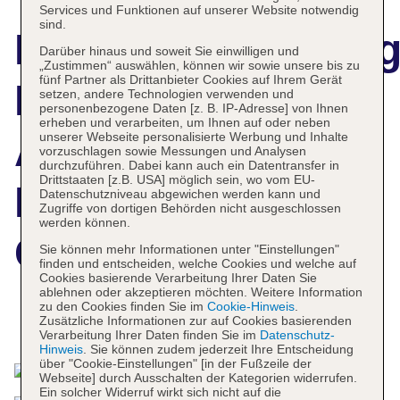
Services und Funktionen auf unserer Website notwendig
sind.
Hotelbeschreibun
Darüber hinaus und soweit Sie einwilligen und
„Zustimmen“ auswählen, können wir sowie unsere bis zu
fünf Partner als Drittanbieter Cookies auf Ihrem Gerät
Myconian
setzen, andere Technologien verwenden und
personenbezogene Daten [z. B. IP-Adresse] von Ihnen
erheben und verarbeiten, um Ihnen auf oder neben
Ambassador
unserer Webseite personalisierte Werbung und Inhalte
vorzuschlagen sowie Messungen und Analysen
durchzuführen. Dabei kann auch ein Datentransfer in
Drittstaaten [z.B. USA] möglich sein, wo vom EU-
Relais &
Datenschutzniveau abgewichen werden kann und
Zugriffe von dortigen Behörden nicht ausgeschlossen
werden können.
Chateaux
Sie können mehr Informationen unter "Einstellungen"
finden und entscheiden, welche Cookies und welche auf
Cookies basierende Verarbeitung Ihrer Daten Sie
ablehnen oder akzeptieren möchten. Weitere Information
zu den Cookies finden Sie im
Cookie-Hinweis
.
Zusätzliche Informationen zur auf Cookies basierenden
Das bietet Ihre Unterkunft
Verarbeitung Ihrer Daten finden Sie im
Datenschutz-
Hinweis
. Sie können zudem jederzeit Ihre Entscheidung
über "Cookie-Einstellungen" [in der Fußzeile der
Webseite] durch Ausschalten der Kategorien widerrufen.
Ein solcher Widerruf wirkt sich nicht auf die