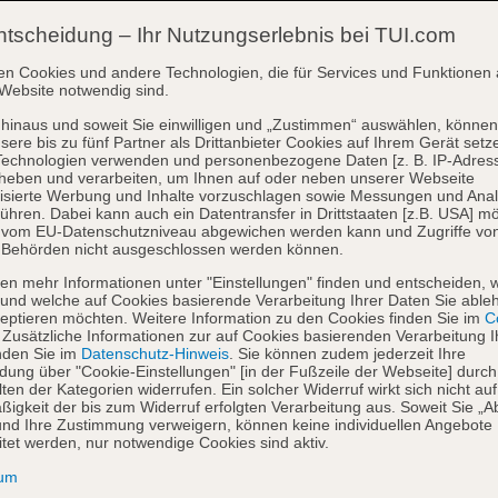
ntscheidung – Ihr Nutzungserlebnis bei TUI.com
en Cookies und andere Technologien, die für Services und Funktionen 
Website notwendig sind.
hinaus und soweit Sie einwilligen und „Zustimmen“ auswählen, können
sere bis zu fünf Partner als Drittanbieter Cookies auf Ihrem Gerät setz
Technologien verwenden und personenbezogene Daten [z. B. IP-Adres
heben und verarbeiten, um Ihnen auf oder neben unserer Webseite
isierte Werbung und Inhalte vorzuschlagen sowie Messungen und Ana
ühren. Dabei kann auch ein Datentransfer in Drittstaaten [z.B. USA] mö
o vom EU-Datenschutzniveau abgewichen werden kann und Zugriffe vo
 Behörden nicht ausgeschlossen werden können.
en mehr Informationen unter "Einstellungen" finden und entscheiden, 
und welche auf Cookies basierende Verarbeitung Ihrer Daten Sie able
eptieren möchten. Weitere Information zu den Cookies finden Sie im
Co
. Zusätzliche Informationen zur auf Cookies basierenden Verarbeitung I
nden Sie im
Datenschutz-Hinweis
. Sie können zudem jederzeit Ihre
dung über "Cookie-Einstellungen" [in der Fußzeile der Webseite] durch
ten der Kategorien widerrufen. Ein solcher Widerruf wirkt sich nicht auf
igkeit der bis zum Widerruf erfolgten Verarbeitung aus. Soweit Sie „A
nd Ihre Zustimmung verweigern, können keine individuellen Angebote
itet werden, nur notwendige Cookies sind aktiv.
sum