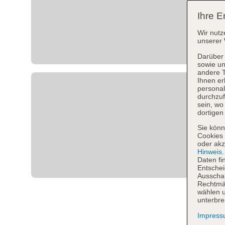
Ihre E
Wir nutz
unserer 
Darüber 
sowie un
andere 
Ihnen er
personal
durchzuf
sein, w
dortigen
Sie könn
Cookies 
oder akz
Hinweis
Daten fi
Entschei
Ausschal
Rechtmäß
wählen u
unterbre
Impres