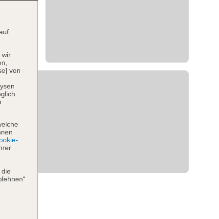
auf
 wir
en,
se] von
lysen
glich
n
welche
hnen
okie-
hrer
 die
blehnen“