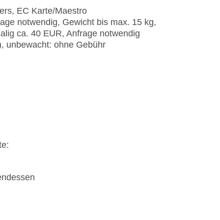
ners, EC Karte/Maestro
rage notwendig, Gewicht bis max. 15 kg,
malig ca. 40 EUR, Anfrage notwendig
t), unbewacht: ohne Gebühr
te:
bendessen
n