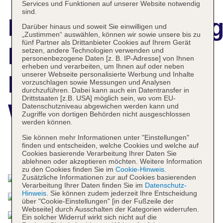
Services und Funktionen auf unserer Website notwendig
sind.
Hotelbeschreibun
Darüber hinaus und soweit Sie einwilligen und
„Zustimmen“ auswählen, können wir sowie unsere bis zu
fünf Partner als Drittanbieter Cookies auf Ihrem Gerät
Navutu Dreams
setzen, andere Technologien verwenden und
personenbezogene Daten [z. B. IP-Adresse] von Ihnen
erheben und verarbeiten, um Ihnen auf oder neben
unserer Webseite personalisierte Werbung und Inhalte
Resort &
vorzuschlagen sowie Messungen und Analysen
durchzuführen. Dabei kann auch ein Datentransfer in
Drittstaaten [z.B. USA] möglich sein, wo vom EU-
Wellness Retreat
Datenschutzniveau abgewichen werden kann und
Zugriffe von dortigen Behörden nicht ausgeschlossen
werden können.
Sie können mehr Informationen unter "Einstellungen"
finden und entscheiden, welche Cookies und welche auf
Das bietet Ihre Unterkunft
Cookies basierende Verarbeitung Ihrer Daten Sie
ablehnen oder akzeptieren möchten. Weitere Information
zu den Cookies finden Sie im
Cookie-Hinweis
.
Zusätzliche Informationen zur auf Cookies basierenden
Verarbeitung Ihrer Daten finden Sie im
Datenschutz-
Hinweis
. Sie können zudem jederzeit Ihre Entscheidung
über "Cookie-Einstellungen" [in der Fußzeile der
Webseite] durch Ausschalten der Kategorien widerrufen.
Ein solcher Widerruf wirkt sich nicht auf die