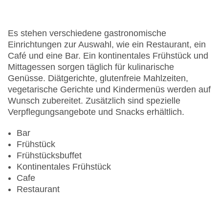
Hotelsafe
WLAN/WiFi im Hotel
Letzte umfassende Renovierung: 2015
Es stehen verschiedene gastronomische
Lift
Einrichtungen zur Auswahl, wie ein Restaurant, ein
Minimarkt
Café und eine Bar. Ein kontinentales Frühstück und
Anzahl der Aufzüge: 1
Mittagessen sorgen täglich für kulinarische
Haustiere
Genüsse. Diätgerichte, glutenfreie Mahlzeiten,
Zimmerservice
vegetarische Gerichte und Kindermenüs werden auf
Sonnenterrasse
Wunsch zubereitet. Zusätzlich sind spezielle
Gesamtanzahl der Stockwerke: 1
Verpflegungsangebote und Snacks erhältlich.
Gesamtanzahl der Zimmer: 28
Pools:Kinderbecken, Outdoor Pool,
Bar
Sonnenschirme am Pool, Liegen am Pool
Frühstück
Zahlungsarten: Mastercard, Visa
Frühstücksbuffet
Landeskategorie: 5 Sterne
Kontinentales Frühstück
Cafe
Restaurant