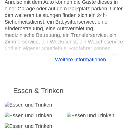
Anreise mit dem Auto können die Gäste dieses in
einer Garage oder auf dem Parkplatz parken. Unter
den weiteren Leistungen finden sich ein 24h-
Sicherheitsdienst, ein Babysitterservice, eine
Kinderbetreuung, eine Autovermietung,
medizinische Betreuung, ein Transferservice, ein
Zimmerservice, ein Weckdienst, ein Wäscheservice
und ein eigener Shuttlebus. Radfahrer können
neben den Stellplätzen auch die Leihmöglichkeiten
Weitere Informationen
nutzen. Zur Unterstützung bei Geschäftstätigkeiten
ist ein Faxgerät verfügbar.
24h Rezeption
Parkplatz
Essen & Trinken
Check-in von: 18:00:00
Check-out bis: 11:00:00
Konferenzraum
Garage
Garten: ohne Gebühr
Hoteleröffnung: 2011