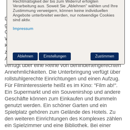
Rechtmäßigkeit der bis zum Widerruf erfolgten
Verarbeitung aus. Soweit Sie „Ablehnen“ wählen und Ihre
Zustimmung verweigern, können keine individuellen
Angebote unterbreitet werden, nur notwendige Cookies
Das freundliche Personal an der Rezeption ist
sind aktiv.
gerne bei allen Fragen behilflich. Eine
Impressum
Gepäckaufbewahrung, ein Safe und eine
Wechselstube gehören zur Einrichtung des
Komplexes. Per WLAN erhalten die Gäste Zugang
zum Internet. Hilfestellung bei der Buchung von
Ablehnen
Einstellungen
Zustimmen
Ausflügen wird am Tourdesk geboten. Die Anlage
verfügt über eine Reihe von behindertengerechten
Annehmlichkeiten. Die Unterbringung verfügt über
rollstuhlgerechte Einrichtungen und einen Aufzug.
Für Filminteressierte heißt es im Kino: "Film ab!".
Ein Supermarkt und ein Souvenirshop und andere
Geschäfte können zum Einkaufen und Bummeln
genutzt werden. Ein schöner Garten und ein
Spielplatz gehören zum Gelände des Hotels. Zu
den weiteren Einrichtungen des Komplexes zählen
ein Spielzimmer und eine Bibliothek. Bei einer