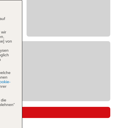
auf
 wir
en,
se] von
lysen
glich
n
welche
hnen
okie-
hrer
 die
blehnen“