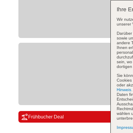
Ihre E
Wir nutz
unserer 
Darüber 
sowie un
andere 
Ihnen er
personal
durchzuf
sein, w
dortigen
Sie könn
Cookies 
oder akz
Hinweis
Daten fi
Entschei
Ausschal
Rechtmäß
wählen u
Frühbucher Deal
unterbre
Impres