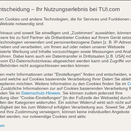
ntscheidung – Ihr Nutzungserlebnis bei TUI.com
en Cookies und andere Technologien, die für Services und Funktionen 
Website notwendig sind.
hinaus und soweit Sie einwilligen und „Zustimmen“ auswählen, können
sere bis zu fünf Partner als Drittanbieter Cookies auf Ihrem Gerät setz
Technologien verwenden und personenbezogene Daten [z. B. IP-Adres
heben und verarbeiten, um Ihnen auf oder neben unserer Webseite
isierte Werbung und Inhalte vorzuschlagen sowie Messungen und Ana
ühren. Dabei kann auch ein Datentransfer in Drittstaaten [z.B. USA] mö
o vom EU-Datenschutzniveau abgewichen werden kann und Zugriffe vo
 Behörden nicht ausgeschlossen werden können.
en mehr Informationen unter "Einstellungen" finden und entscheiden, 
und welche auf Cookies basierende Verarbeitung Ihrer Daten Sie able
eptieren möchten. Weitere Information zu den Cookies finden Sie im
Co
. Zusätzliche Informationen zur auf Cookies basierenden Verarbeitung I
nden Sie im
Datenschutz-Hinweis
. Sie können zudem jederzeit Ihre
dung über "Cookie-Einstellungen" [in der Fußzeile der Webseite] durch
ten der Kategorien widerrufen. Ein solcher Widerruf wirkt sich nicht auf
igkeit der bis zum Widerruf erfolgten Verarbeitung aus. Soweit Sie „A
nd Ihre Zustimmung verweigern, können keine individuellen Angebote
itet werden, nur notwendige Cookies sind aktiv.
sum