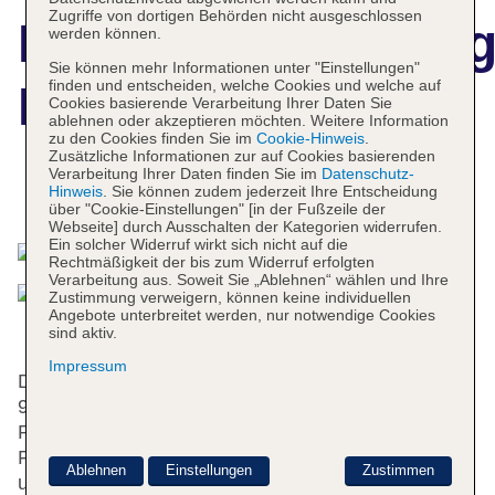
Zugriffe von dortigen Behörden nicht ausgeschlossen
Hotelbeschreibun
werden können.
Sie können mehr Informationen unter "Einstellungen"
finden und entscheiden, welche Cookies und welche auf
New Otani Hakata
Cookies basierende Verarbeitung Ihrer Daten Sie
ablehnen oder akzeptieren möchten. Weitere Information
zu den Cookies finden Sie im
Cookie-Hinweis
.
Zusätzliche Informationen zur auf Cookies basierenden
Verarbeitung Ihrer Daten finden Sie im
Datenschutz-
Hinweis
. Sie können zudem jederzeit Ihre Entscheidung
Das bietet Ihre Unterkunft
über "Cookie-Einstellungen" [in der Fußzeile der
Webseite] durch Ausschalten der Kategorien widerrufen.
Ein solcher Widerruf wirkt sich nicht auf die
Rechtmäßigkeit der bis zum Widerruf erfolgten
Verarbeitung aus. Soweit Sie „Ablehnen“ wählen und Ihre
Zustimmung verweigern, können keine individuellen
Angebote unterbreitet werden, nur notwendige Cookies
sind aktiv.
Impressum
Das Hotel mit 3 Aufzügen verfügt über 389 Zimmer,
9 Suiten und 22 Einzelzimmer. Das freundliche
Personal an der Rezeption ist gerne bei allen
Fragen behilflich. Die Einrichtung der Unterbringung
Ablehnen
Einstellungen
Zustimmen
umfasst eine Gepäckaufbewahrung, einen Safe und