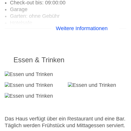
Check-out bis: 09:00:00
Garage
Garten: ohne Gebühr
Hotelsafe
Weitere Informationen
WLAN/WiFi im Hotel
Sonnenterrasse
Gesamtanzahl der Zimmer: 25
Pools:Indoor Pool, Outdoor Pool, Liegen am Pool
Zahlungsarten: EC Maestro, Mastercard, Visa
Essen & Trinken
Landeskategorie: 3,5 Sterne
Das Haus verfügt über ein Restaurant und eine Bar.
Täglich werden Frühstück und Mittagessen serviert.