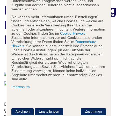
Datenschutzniveau abgewichen werden kann und
Zugriffe von dortigen Behörden nicht ausgeschlossen
Hotelbeschreibun
werden können.
Sie können mehr Informationen unter "Einstellungen"
New Paradise
finden und entscheiden, welche Cookies und welche auf
Cookies basierende Verarbeitung Ihrer Daten Sie
ablehnen oder akzeptieren möchten. Weitere Information
zu den Cookies finden Sie im
Cookie-Hinweis
.
Residence
Zusätzliche Informationen zur auf Cookies basierenden
Verarbeitung Ihrer Daten finden Sie im
Datenschutz-
Hinweis
. Sie können zudem jederzeit Ihre Entscheidung
über "Cookie-Einstellungen" [in der Fußzeile der
Webseite] durch Ausschalten der Kategorien widerrufen.
Ein solcher Widerruf wirkt sich nicht auf die
Das bietet Ihre Unterkunft
Rechtmäßigkeit der bis zum Widerruf erfolgten
Verarbeitung aus. Soweit Sie „Ablehnen“ wählen und Ihre
Zustimmung verweigern, können keine individuellen
Angebote unterbreitet werden, nur notwendige Cookies
sind aktiv.
Impressum
Das freundliche Personal an der Rezeption ist
gerne bei allen Fragen behilflich. Serviceleistungen
Ablehnen
Einstellungen
Zustimmen