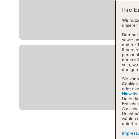
Ihre E
Wir nutz
unserer 
Darüber 
sowie un
andere 
Ihnen er
personal
durchzuf
sein, w
dortigen
Sie könn
Cookies 
oder akz
Hinweis
Daten fi
Entschei
Ausschal
Rechtmäß
wählen u
unterbre
Impres