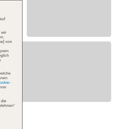
auf
 wir
en,
se] von
lysen
glich
n
welche
hnen
okie-
hrer
 die
blehnen“