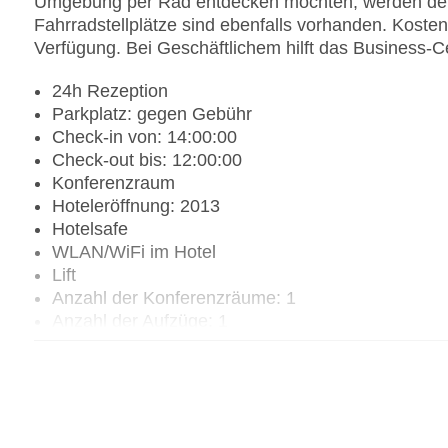
Umgebung per Rad entdecken möchten, werden den 
Fahrradstellplätze sind ebenfalls vorhanden. Kosten
Verfügung. Bei Geschäftlichem hilft das Business-Ce
24h Rezeption
Parkplatz: gegen Gebühr
Check-in von: 14:00:00
Check-out bis: 12:00:00
Konferenzraum
Hoteleröffnung: 2013
Hotelsafe
WLAN/WiFi im Hotel
Lift
Anzahl der Konferenzräume: 1
Anzahl der Aufzüge: 1
Zimmerservice
Gesamtanzahl der Zimmer: 309
Pools:Indoor Pool, Outdoor Pool
Zahlungsarten: American Express, Diners Club, M
Landeskategorie: 5 Sterne