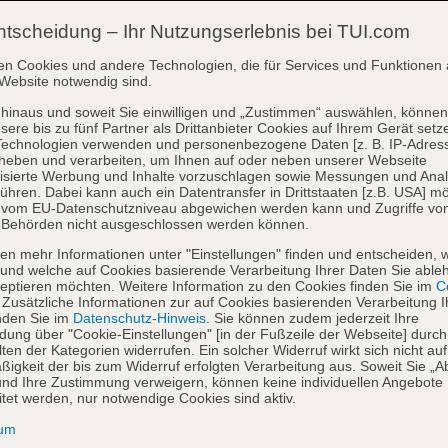
ntscheidung – Ihr Nutzungserlebnis bei TUI.com
en Cookies und andere Technologien, die für Services und Funktionen 
Website notwendig sind.
hinaus und soweit Sie einwilligen und „Zustimmen“ auswählen, können
sere bis zu fünf Partner als Drittanbieter Cookies auf Ihrem Gerät setz
Technologien verwenden und personenbezogene Daten [z. B. IP-Adres
heben und verarbeiten, um Ihnen auf oder neben unserer Webseite
isierte Werbung und Inhalte vorzuschlagen sowie Messungen und Ana
ühren. Dabei kann auch ein Datentransfer in Drittstaaten [z.B. USA] mö
o vom EU-Datenschutzniveau abgewichen werden kann und Zugriffe vo
 Behörden nicht ausgeschlossen werden können.
en mehr Informationen unter "Einstellungen" finden und entscheiden, 
und welche auf Cookies basierende Verarbeitung Ihrer Daten Sie able
eptieren möchten. Weitere Information zu den Cookies finden Sie im
Co
. Zusätzliche Informationen zur auf Cookies basierenden Verarbeitung I
nden Sie im
Datenschutz-Hinweis
. Sie können zudem jederzeit Ihre
dung über "Cookie-Einstellungen" [in der Fußzeile der Webseite] durch
ten der Kategorien widerrufen. Ein solcher Widerruf wirkt sich nicht auf
igkeit der bis zum Widerruf erfolgten Verarbeitung aus. Soweit Sie „A
nd Ihre Zustimmung verweigern, können keine individuellen Angebote
itet werden, nur notwendige Cookies sind aktiv.
sum