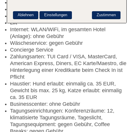
Early Check-in: pro Stunde ca. 10 EUR
Letzte Komplettrenovierung: 2019
Ablehnen
Einstellungen
Zustimmen
Rezeption: täglich 24 Stunden
Lift
Internet: WLAN/WiFi, im gesamten Hotel
(Anlage): ohne Gebühr
Wäscheservice: gegen Gebühr
Concierge Service
Zahlungsarten: TUI Card / VISA, MasterCard,
American Express, Diners, EC Karte/Maestro, die
Hinterlegung einer Kreditkarte beim Check In ist
Pflicht
Haustier: Hund erlaubt: einmalig ca. 35 EUR,
Gewicht bis max. 25 kg, Katze erlaubt: einmalig
ca. 35 EUR
Businesscenter: ohne Gebühr
Tagungseinrichtungen: Konferenzräume: 12,
klimatisierte Tagungsräume, Tageslicht,
Tagungsequipment: gegen Gebühr, Coffee
Breaks: gegen Gebühr