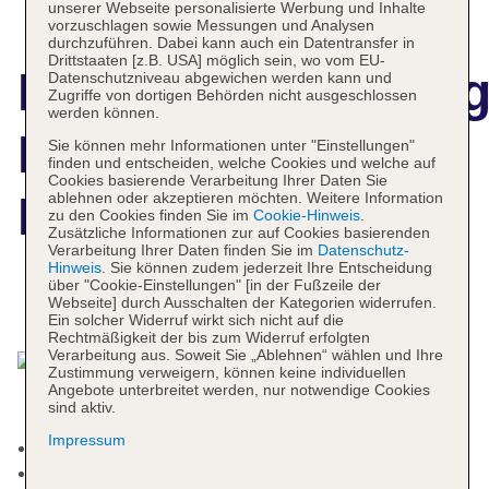
unserer Webseite personalisierte Werbung und Inhalte
vorzuschlagen sowie Messungen und Analysen
durchzuführen. Dabei kann auch ein Datentransfer in
Drittstaaten [z.B. USA] möglich sein, wo vom EU-
Hotelbeschreibun
Datenschutzniveau abgewichen werden kann und
Zugriffe von dortigen Behörden nicht ausgeschlossen
werden können.
NH Collection
Sie können mehr Informationen unter "Einstellungen"
finden und entscheiden, welche Cookies und welche auf
Cookies basierende Verarbeitung Ihrer Daten Sie
München Bavaria
ablehnen oder akzeptieren möchten. Weitere Information
zu den Cookies finden Sie im
Cookie-Hinweis
.
Zusätzliche Informationen zur auf Cookies basierenden
Verarbeitung Ihrer Daten finden Sie im
Datenschutz-
Hinweis
. Sie können zudem jederzeit Ihre Entscheidung
über "Cookie-Einstellungen" [in der Fußzeile der
Webseite] durch Ausschalten der Kategorien widerrufen.
Das bietet Ihre Unterkunft
Ein solcher Widerruf wirkt sich nicht auf die
Rechtmäßigkeit der bis zum Widerruf erfolgten
Verarbeitung aus. Soweit Sie „Ablehnen“ wählen und Ihre
Zustimmung verweigern, können keine individuellen
Angebote unterbreitet werden, nur notwendige Cookies
sind aktiv.
Impressum
Check-in Zeit ab 15:00 Uhr
Check-out Zeit bis 12:00 Uhr