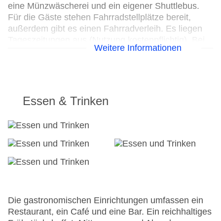
eine Münzwäscherei und ein eigener Shuttlebus.
Für die Gäste stehen Fahrradstellplätze bereit,
außerdem gibt es einen Fahrradverleih. Es liegen
Tageszeitungen aus (Nutzung kostenpflichtig). Bei
Weitere Informationen
Geschäftlichem hilft das Business-Center gerne
weiter und bietet ein Faxgerät an. Vorträge,
Präsentationen oder Tagungen können in einem der
7 Konferenzräume abgehalten werden.
Essen & Trinken
24h Rezeption
Parkplatz
Check-in von: 15:00:00
Check-out bis: 12:00:00
Konferenzraum
Garage
Garten: ohne Gebühr
Hotelsafe
WLAN/WiFi im Hotel
Die gastronomischen Einrichtungen umfassen ein
Letzte umfassende Renovierung: 2015
Restaurant, ein Café und eine Bar. Ein reichhaltiges
Lift