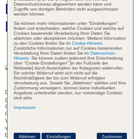
Nishitetsu Inn
Datenschutzniveau abgewichen werden kann und
Zugriffe von dortigen Behörden nicht ausgeschlossen
werden können.
Kokura
Sie können mehr Informationen unter "Einstellungen"
finden und entscheiden, welche Cookies und welche auf
Cookies basierende Verarbeitung Ihrer Daten Sie
ablehnen oder akzeptieren möchten. Weitere Information
zu den Cookies finden Sie im
Cookie-Hinweis
.
Zusätzliche Informationen zur auf Cookies basierenden
Das bietet Ihre Unterkunft
Verarbeitung Ihrer Daten finden Sie im
Datenschutz-
Hinweis
. Sie können zudem jederzeit Ihre Entscheidung
über "Cookie-Einstellungen" [in der Fußzeile der
Webseite] durch Ausschalten der Kategorien widerrufen.
Ein solcher Widerruf wirkt sich nicht auf die
Rechtmäßigkeit der bis zum Widerruf erfolgten
Verarbeitung aus. Soweit Sie „Ablehnen“ wählen und Ihre
Zustimmung verweigern, können keine individuellen
Das freundliche Personal an der Rezeption ist
Angebote unterbreitet werden, nur notwendige Cookies
sind aktiv.
gerne bei allen Fragen behilflich. Eine
Gepäckaufbewahrung, ein Safe und ein
Impressum
Getränkeautomat stehen als Serviceleistungen zur
Verfügung. WLAN ist in den öffentlichen Bereichen
verfügbar. Die Unterbringung bietet eine Reihe
behindertengerechter Annehmlichkeiten. Das Haus
Ablehnen
Einstellungen
Zustimmen