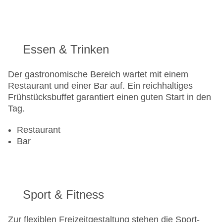
American Express, Diners
Parkmöglichkeiten: Parkplatz (nach
Verfügbarkeit), unbewacht: gegen Gebühr,
Garage: gegen Gebühr
Essen & Trinken
Zimmer: 570
Landeskategorie: 3 Sterne
Der gastronomische Bereich wartet mit einem
Restaurant und einer Bar auf. Ein reichhaltiges
Frühstücksbuffet garantiert einen guten Start in den
Tag.
Restaurant
Bar
Sport & Fitness
Zur flexiblen Freizeitgestaltung stehen die Sport-