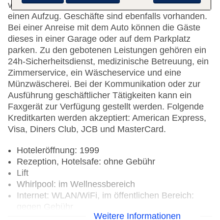
verfügt über rollstuhlgerechte Einrichtungen und
einen Aufzug. Geschäfte sind ebenfalls vorhanden.
Bei einer Anreise mit dem Auto können die Gäste
dieses in einer Garage oder auf dem Parkplatz
parken. Zu den gebotenen Leistungen gehören ein
24h-Sicherheitsdienst, medizinische Betreuung, ein
Zimmerservice, ein Wäscheservice und eine
Münzwäscherei. Bei der Kommunikation oder zur
Ausführung geschäftlicher Tätigkeiten kann ein
Faxgerät zur Verfügung gestellt werden. Folgende
Kreditkarten werden akzeptiert: American Express,
Visa, Diners Club, JCB und MasterCard.
Hoteleröffnung: 1999
Rezeption, Hotelsafe: ohne Gebühr
Lift
Whirlpool: im Wellnessbereich
Internet: WLAN/WiFi, im öffentlichen Bereich:
gegen Gebühr
Weitere Informationen
Zahlungsarten: TUI Card / VISA, MasterCard,