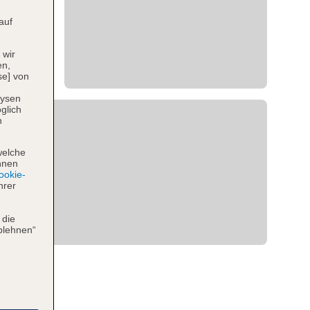
auf
 wir
en,
se] von
lysen
glich
n
welche
hnen
okie-
hrer
 die
blehnen“