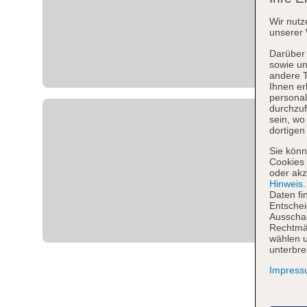
Wir nutz
unserer 
Darüber 
sowie un
andere 
Ihnen er
personal
durchzuf
sein, w
dortigen
Sie könn
Cookies 
oder akz
Hinweis
Daten fi
Entschei
Ausschal
Rechtmäß
wählen u
unterbre
Impres