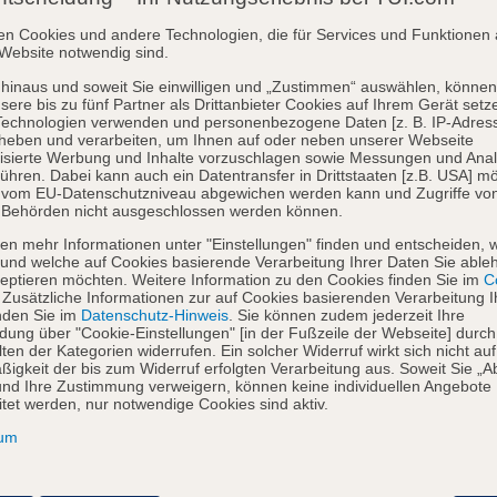
en Cookies und andere Technologien, die für Services und Funktionen 
Website notwendig sind.
hinaus und soweit Sie einwilligen und „Zustimmen“ auswählen, können
sere bis zu fünf Partner als Drittanbieter Cookies auf Ihrem Gerät setz
Technologien verwenden und personenbezogene Daten [z. B. IP-Adres
heben und verarbeiten, um Ihnen auf oder neben unserer Webseite
isierte Werbung und Inhalte vorzuschlagen sowie Messungen und Ana
ühren. Dabei kann auch ein Datentransfer in Drittstaaten [z.B. USA] mö
o vom EU-Datenschutzniveau abgewichen werden kann und Zugriffe vo
 Behörden nicht ausgeschlossen werden können.
en mehr Informationen unter "Einstellungen" finden und entscheiden, 
und welche auf Cookies basierende Verarbeitung Ihrer Daten Sie able
eptieren möchten. Weitere Information zu den Cookies finden Sie im
Co
. Zusätzliche Informationen zur auf Cookies basierenden Verarbeitung I
nden Sie im
Datenschutz-Hinweis
. Sie können zudem jederzeit Ihre
dung über "Cookie-Einstellungen" [in der Fußzeile der Webseite] durch
ten der Kategorien widerrufen. Ein solcher Widerruf wirkt sich nicht auf
igkeit der bis zum Widerruf erfolgten Verarbeitung aus. Soweit Sie „A
nd Ihre Zustimmung verweigern, können keine individuellen Angebote
itet werden, nur notwendige Cookies sind aktiv.
sum