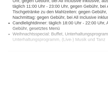
Uhr, gegen Gebühr, bei All Inclusive inklusive, a
täglich 11:00 Uhr - 23:00 Uhr, gegen Gebühr, bei A
Tischgetränke zu den Mahlzeiten: gegen Gebühr, b
Nachmittag: gegen Gebühr, bei All Inclusive inklu
Candlelightdinner: täglich 18:00 Uhr - 22:00 Uhr
Gebühr, gesetztes Menü
Weihnachtsspecial: Buffet, Unterhaltungsprogramm
Unterhaltungsprogramm, (Live-) Musik und Tanz
Restaurants: 7
Hauptrestaurant „Cafe Dauban“: Küche: asiatisch, c
japanisch, libanesisch, mediterran, orientalisch, r
Grillgerichte, Sushi, Babynahrung: Anfrage & Res
Reservierung notwendig, glutenfreie Gerichte: An
gegen Gebühr, Anfrage & Reservierung nicht not
notwendig, lactosefreie Gerichte: Anfrage & Rese
Reservierung notwendig, vegetarische Gerichte:
Gerichte: Anfrage & Reservierung notwendig, Buf
notwendig, gegen Gebühr, bei All Inclusive inklus
10:30 Uhr und 19:00 Uhr - 22:00 Uhr, mit Terras