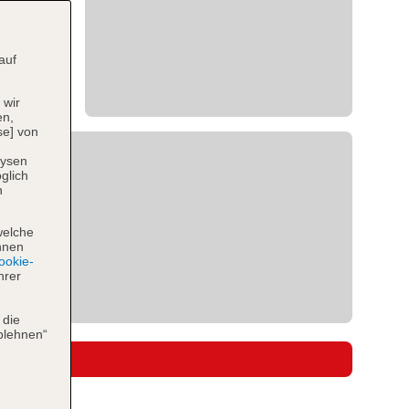
auf
 wir
en,
se] von
lysen
glich
n
welche
hnen
okie-
hrer
 die
blehnen“