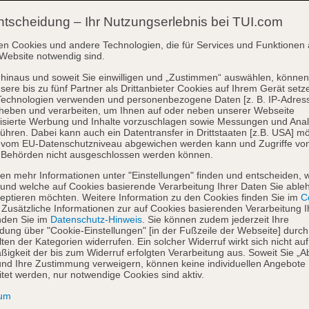
ntscheidung – Ihr Nutzungserlebnis bei TUI.com
en Cookies und andere Technologien, die für Services und Funktionen 
Website notwendig sind.
hinaus und soweit Sie einwilligen und „Zustimmen“ auswählen, können
sere bis zu fünf Partner als Drittanbieter Cookies auf Ihrem Gerät setz
Technologien verwenden und personenbezogene Daten [z. B. IP-Adres
heben und verarbeiten, um Ihnen auf oder neben unserer Webseite
isierte Werbung und Inhalte vorzuschlagen sowie Messungen und Ana
ühren. Dabei kann auch ein Datentransfer in Drittstaaten [z.B. USA] mö
o vom EU-Datenschutzniveau abgewichen werden kann und Zugriffe vo
 Behörden nicht ausgeschlossen werden können.
en mehr Informationen unter "Einstellungen" finden und entscheiden, 
und welche auf Cookies basierende Verarbeitung Ihrer Daten Sie able
eptieren möchten. Weitere Information zu den Cookies finden Sie im
Co
. Zusätzliche Informationen zur auf Cookies basierenden Verarbeitung I
nden Sie im
Datenschutz-Hinweis
. Sie können zudem jederzeit Ihre
dung über "Cookie-Einstellungen" [in der Fußzeile der Webseite] durch
ten der Kategorien widerrufen. Ein solcher Widerruf wirkt sich nicht auf
igkeit der bis zum Widerruf erfolgten Verarbeitung aus. Soweit Sie „A
nd Ihre Zustimmung verweigern, können keine individuellen Angebote
itet werden, nur notwendige Cookies sind aktiv.
sum