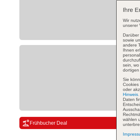
Ihre E
Wir nutz
unserer 
Darüber 
sowie un
andere 
Ihnen er
personal
durchzuf
sein, w
dortigen
Sie könn
Cookies 
oder akz
Hinweis
Daten fi
Entschei
Ausschal
Rechtmäß
wählen u
Frühbucher Deal
unterbre
Impres