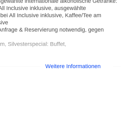
usgewählte internationale alkoholische Getränke:
ll Inclusive inklusive, ausgewählte
ei All Inclusive inklusive, Kaffee/Tee am
sive
, Anfrage & Reservierung notwendig, gegen
, Silvesterspecial: Buffet,
Weitere Informationen
hinesisch, international, indisch, italienisch,
egional, thailändisch, Fisch/Meeresfrüchte,
ervierung notwendig, Biolebensmittel: Anfrage &
frage & Reservierung notwendig, Kinderbuffet:
wendig, Kindermenü: Reservierung nicht
rvierung notwendig, leichte Gerichte: Anfrage &
 Anfrage & Reservierung notwendig, vegane
fet, Showcooking, Anfrage & Reservierung nicht
ive, Januar - Dezember, täglich 07:00 Uhr -
se, am Strand, Raucherbereich