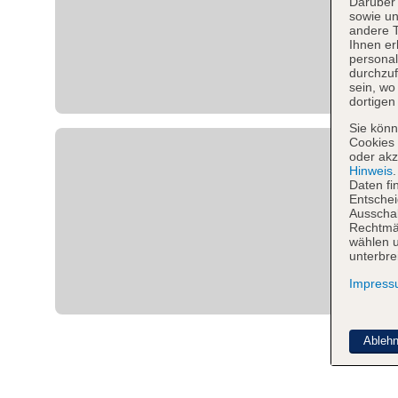
Darüber 
sowie un
andere 
Ihnen er
personal
durchzuf
sein, w
dortigen
Sie könn
Cookies 
oder akz
Hinweis
Daten fi
Entschei
Ausschal
Rechtmäß
wählen u
unterbre
Impres
Ableh