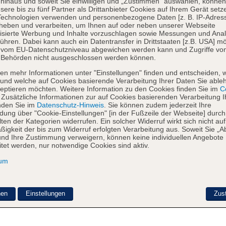
hinaus und soweit Sie einwilligen und „Zustimmen“ auswählen, können
sere bis zu fünf Partner als Drittanbieter Cookies auf Ihrem Gerät setz
Technologien verwenden und personenbezogene Daten [z. B. IP-Adres
heben und verarbeiten, um Ihnen auf oder neben unserer Webseite
isierte Werbung und Inhalte vorzuschlagen sowie Messungen und Ana
ühren. Dabei kann auch ein Datentransfer in Drittstaaten [z.B. USA] mö
o vom EU-Datenschutzniveau abgewichen werden kann und Zugriffe vo
 Behörden nicht ausgeschlossen werden können.
en mehr Informationen unter "Einstellungen" finden und entscheiden, 
und welche auf Cookies basierende Verarbeitung Ihrer Daten Sie able
eptieren möchten. Weitere Information zu den Cookies finden Sie im
Co
. Zusätzliche Informationen zur auf Cookies basierenden Verarbeitung I
nden Sie im
Datenschutz-Hinweis
. Sie können zudem jederzeit Ihre
dung über "Cookie-Einstellungen" [in der Fußzeile der Webseite] durch
ten der Kategorien widerrufen. Ein solcher Widerruf wirkt sich nicht auf
igkeit der bis zum Widerruf erfolgten Verarbeitung aus. Soweit Sie „A
nd Ihre Zustimmung verweigern, können keine individuellen Angebote
itet werden, nur notwendige Cookies sind aktiv.
sum
nen
Einstellungen
Zus