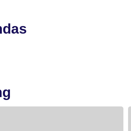
ndas
ng