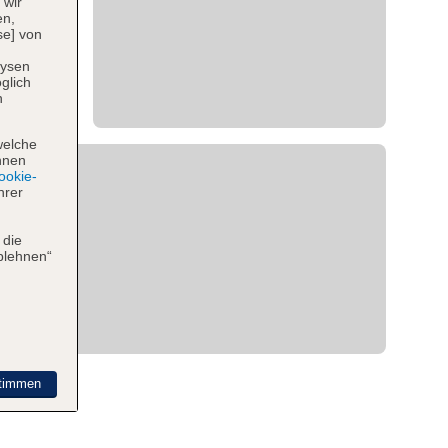
 wir
en,
se] von
lysen
glich
n
welche
hnen
okie-
hrer
 die
blehnen“
timmen