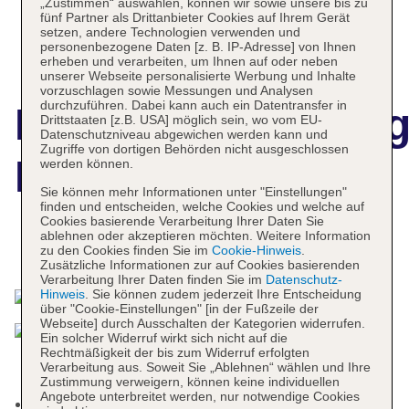
„Zustimmen“ auswählen, können wir sowie unsere bis zu
fünf Partner als Drittanbieter Cookies auf Ihrem Gerät
setzen, andere Technologien verwenden und
personenbezogene Daten [z. B. IP-Adresse] von Ihnen
erheben und verarbeiten, um Ihnen auf oder neben
unserer Webseite personalisierte Werbung und Inhalte
vorzuschlagen sowie Messungen und Analysen
durchzuführen. Dabei kann auch ein Datentransfer in
Hotelbeschreibun
Drittstaaten [z.B. USA] möglich sein, wo vom EU-
Datenschutzniveau abgewichen werden kann und
Zugriffe von dortigen Behörden nicht ausgeschlossen
Nordseehotel
werden können.
Sie können mehr Informationen unter "Einstellungen"
finden und entscheiden, welche Cookies und welche auf
Cookies basierende Verarbeitung Ihrer Daten Sie
ablehnen oder akzeptieren möchten. Weitere Information
Das bietet Ihre Unterkunft
zu den Cookies finden Sie im
Cookie-Hinweis
.
Zusätzliche Informationen zur auf Cookies basierenden
Verarbeitung Ihrer Daten finden Sie im
Datenschutz-
Hinweis
. Sie können zudem jederzeit Ihre Entscheidung
über "Cookie-Einstellungen" [in der Fußzeile der
Webseite] durch Ausschalten der Kategorien widerrufen.
Ein solcher Widerruf wirkt sich nicht auf die
Rechtmäßigkeit der bis zum Widerruf erfolgten
Verarbeitung aus. Soweit Sie „Ablehnen“ wählen und Ihre
Zustimmung verweigern, können keine individuellen
Angebote unterbreitet werden, nur notwendige Cookies
Nichtraucherhotel