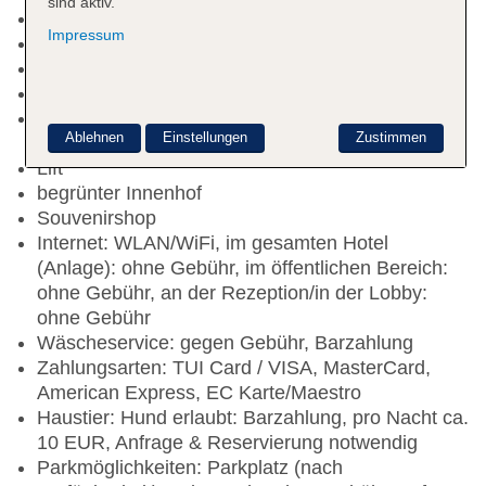
sind aktiv.
Check-in Zeit ab 14:00 Uhr
Impressum
Check-out Zeit bis 11:00 Uhr
Hoteleröffnung: 1970
Letzte Komplettrenovierung: 2023
Rezeption: täglich, Sprachen: deutsch, englisch,
Ablehnen
Einstellungen
Zustimmen
polnisch
Lift
begrünter Innenhof
Souvenirshop
Internet: WLAN/WiFi, im gesamten Hotel
(Anlage): ohne Gebühr, im öffentlichen Bereich:
ohne Gebühr, an der Rezeption/in der Lobby:
ohne Gebühr
Wäscheservice: gegen Gebühr, Barzahlung
Zahlungsarten: TUI Card / VISA, MasterCard,
American Express, EC Karte/Maestro
Haustier: Hund erlaubt: Barzahlung, pro Nacht ca.
10 EUR, Anfrage & Reservierung notwendig
Parkmöglichkeiten: Parkplatz (nach