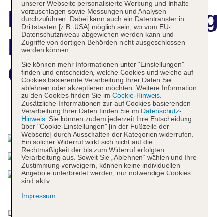
unserer Webseite personalisierte Werbung und Inhalte
Hotelbeschreibun
vorzuschlagen sowie Messungen und Analysen
durchzuführen. Dabei kann auch ein Datentransfer in
Drittstaaten [z.B. USA] möglich sein, wo vom EU-
Datenschutzniveau abgewichen werden kann und
Novotel Basel
Zugriffe von dortigen Behörden nicht ausgeschlossen
werden können.
Sie können mehr Informationen unter "Einstellungen"
City
finden und entscheiden, welche Cookies und welche auf
Cookies basierende Verarbeitung Ihrer Daten Sie
ablehnen oder akzeptieren möchten. Weitere Information
zu den Cookies finden Sie im
Cookie-Hinweis
.
Zusätzliche Informationen zur auf Cookies basierenden
Verarbeitung Ihrer Daten finden Sie im
Datenschutz-
Das bietet Ihre Unterkunft
Hinweis
. Sie können zudem jederzeit Ihre Entscheidung
über "Cookie-Einstellungen" [in der Fußzeile der
Webseite] durch Ausschalten der Kategorien widerrufen.
Ein solcher Widerruf wirkt sich nicht auf die
Rechtmäßigkeit der bis zum Widerruf erfolgten
Verarbeitung aus. Soweit Sie „Ablehnen“ wählen und Ihre
Zustimmung verweigern, können keine individuellen
Angebote unterbreitet werden, nur notwendige Cookies
sind aktiv.
Impressum
Das Hotel bietet 145 Zimmer und verfügt über einen