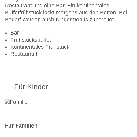
Anzahl der Aufzüge: 1
Restaurant und eine Bar. Ein kontinentales
Haustiere: gegen Gebühr
Buffetfrühstück lockt morgens aus den Betten. Bei
Zimmerservice
Bedarf werden auch Kindermenüs zubereitet.
Gesamtanzahl der Zimmer: 145
Zahlungsarten: American Express, Mastercard,
Bar
Visa
Frühstücksbuffet
Landeskategorie: 4 Sterne
Kontinentales Frühstück
Restaurant
Für Kinder
Für Familien