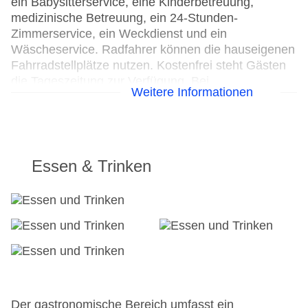
ein Babysitterservice, eine Kinderbetreuung,
medizinische Betreuung, ein 24-Stunden-
Zimmerservice, ein Weckdienst und ein
Wäscheservice. Radfahrer können die hauseigenen
Fahrradstellplätze nutzen. Kostenfrei steht Gästen
die Tageszeitung zur Verfügung. Bei
Weitere Informationen
Geschäftlichem hilft das Business-Center gerne
weiter und bietet ein Faxgerät an.
24h Rezeption
Parkplatz: gegen Gebühr
Essen & Trinken
Check-in von: 14:00:00
Check-out bis: 12:00:00
Konferenzraum
Garage
Garten: ohne Gebühr
Hotelsafe
WLAN/WiFi im Hotel
Lift
Anzahl der Konferenzräume: 1
Der gastronomische Bereich umfasst ein