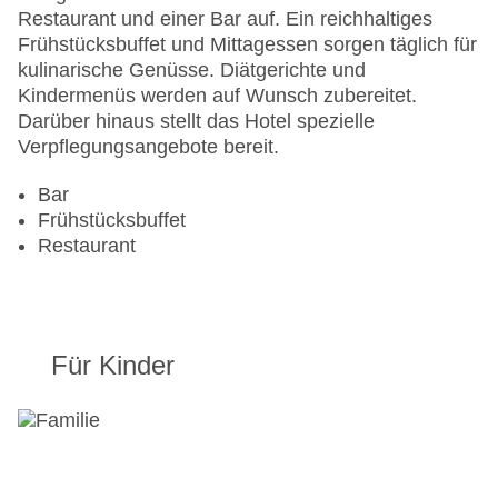
Haustiere
Restaurant und einer Bar auf. Ein reichhaltiges
Zimmerservice
Frühstücksbuffet und Mittagessen sorgen täglich für
Sonnenterrasse
kulinarische Genüsse. Diätgerichte und
Gesamtanzahl der Zimmer: 129
Kindermenüs werden auf Wunsch zubereitet.
Pools:Kinderbecken, Indoor Pool, Outdoor Pool,
Darüber hinaus stellt das Hotel spezielle
Sonnenschirme am Pool, Liegen am Pool
Verpflegungsangebote bereit.
Landeskategorie: 4 Sterne
Bar
Frühstücksbuffet
Restaurant
Für Kinder