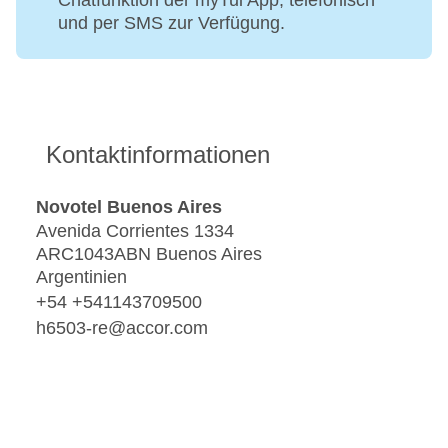
Chatfunktion der myTui App, telefonisch
und per SMS zur Verfügung.
Kontaktinformationen
Novotel Buenos Aires
Avenida Corrientes 1334
ARC1043ABN Buenos Aires
Argentinien
+54 +541143709500
h6503-re@accor.com