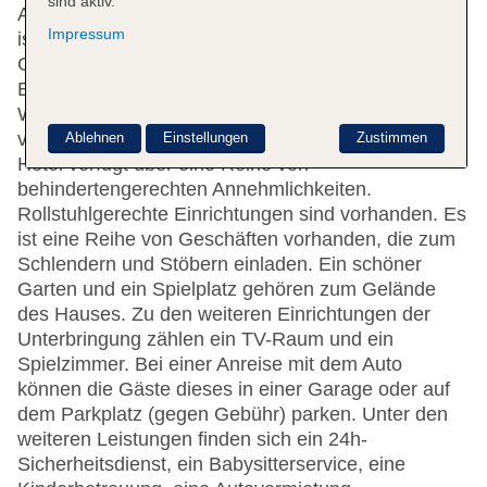
sind aktiv.
Aufzug. Das freundliche Personal an der Rezeption
Impressum
ist gerne bei allen Fragen behilflich. Eine
Gepäckaufbewahrung und ein Safe gehören zur
Einrichtung des Hauses. In der Unterbringung steht
WLAN zur Verfügung. Hilfestellung bei der Buchung
von Ausflügen wird am Tourdesk geboten. Das
Ablehnen
Einstellungen
Zustimmen
Hotel verfügt über eine Reihe von
behindertengerechten Annehmlichkeiten.
Rollstuhlgerechte Einrichtungen sind vorhanden. Es
ist eine Reihe von Geschäften vorhanden, die zum
Schlendern und Stöbern einladen. Ein schöner
Garten und ein Spielplatz gehören zum Gelände
des Hauses. Zu den weiteren Einrichtungen der
Unterbringung zählen ein TV-Raum und ein
Spielzimmer. Bei einer Anreise mit dem Auto
können die Gäste dieses in einer Garage oder auf
dem Parkplatz (gegen Gebühr) parken. Unter den
weiteren Leistungen finden sich ein 24h-
Sicherheitsdienst, ein Babysitterservice, eine