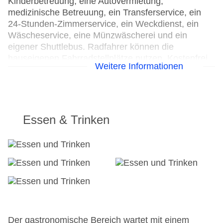
Kinderbetreuung, eine Autovermietung,
medizinische Betreuung, ein Transferservice, ein
24-Stunden-Zimmerservice, ein Weckdienst, ein
Wäscheservice, eine Münzwäscherei und ein
eigener Shuttlebus. Radfahrer können die
hauseigenen Fahrradstellplätze nutzen. Kostenfrei
Weitere Informationen
steht Gästen die Tageszeitung zur Verfügung. Bei
Geschäftlichem hilft das Business-Center gerne
weiter und bietet ein Faxgerät an.
24h Rezeption
Essen & Trinken
Parkplatz: gegen Gebühr
Check-in von: 15:00:00
Check-out bis: 12:00:00
Konferenzraum
Garage
Hotelsafe
WLAN/WiFi im Hotel
Lift
Anzahl der Aufzüge: 1
Der gastronomische Bereich wartet mit einem