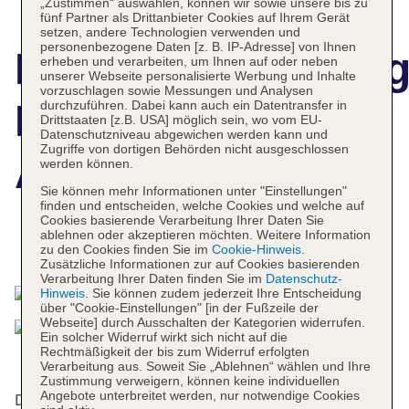
„Zustimmen“ auswählen, können wir sowie unsere bis zu
fünf Partner als Drittanbieter Cookies auf Ihrem Gerät
setzen, andere Technologien verwenden und
personenbezogene Daten [z. B. IP-Adresse] von Ihnen
Hotelbeschreibun
erheben und verarbeiten, um Ihnen auf oder neben
unserer Webseite personalisierte Werbung und Inhalte
vorzuschlagen sowie Messungen und Analysen
Novotel Buenos
durchzuführen. Dabei kann auch ein Datentransfer in
Drittstaaten [z.B. USA] möglich sein, wo vom EU-
Datenschutzniveau abgewichen werden kann und
Zugriffe von dortigen Behörden nicht ausgeschlossen
Aires
werden können.
Sie können mehr Informationen unter "Einstellungen"
finden und entscheiden, welche Cookies und welche auf
Cookies basierende Verarbeitung Ihrer Daten Sie
ablehnen oder akzeptieren möchten. Weitere Information
Das bietet Ihre Unterkunft
zu den Cookies finden Sie im
Cookie-Hinweis
.
Zusätzliche Informationen zur auf Cookies basierenden
Verarbeitung Ihrer Daten finden Sie im
Datenschutz-
Hinweis
. Sie können zudem jederzeit Ihre Entscheidung
über "Cookie-Einstellungen" [in der Fußzeile der
Webseite] durch Ausschalten der Kategorien widerrufen.
Ein solcher Widerruf wirkt sich nicht auf die
Rechtmäßigkeit der bis zum Widerruf erfolgten
Verarbeitung aus. Soweit Sie „Ablehnen“ wählen und Ihre
Zustimmung verweigern, können keine individuellen
Angebote unterbreitet werden, nur notwendige Cookies
Das Hotel bietet 129 Zimmer und verfügt über einen