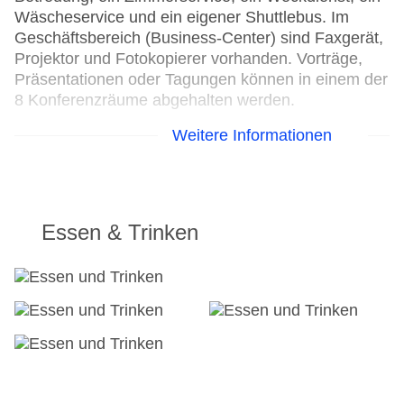
Wäscheservice und ein eigener Shuttlebus. Im
Geschäftsbereich (Business-Center) sind Faxgerät,
Projektor und Fotokopierer vorhanden. Vorträge,
Präsentationen oder Tagungen können in einem der
8 Konferenzräume abgehalten werden.
Weitere Informationen
24h Rezeption
Parkplatz
Check-in von: 14:00:00
Check-out bis: 11:00:00
Konferenzraum
Essen & Trinken
Garage
Garten: ohne Gebühr
Hoteleröffnung: 1990
Hotelsafe
WLAN/WiFi im Hotel
Letzte umfassende Renovierung: 2007
Lift
Anzahl der Konferenzräume: 8