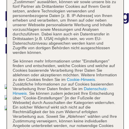
„Zustimmen“ auswählen, können wir sowie unsere bis zu
fünf Partner als Drittanbieter Cookies auf Ihrem Gerät
Hotelbeschreibun
setzen, andere Technologien verwenden und
personenbezogene Daten [z. B. IP-Adresse] von Ihnen
erheben und verarbeiten, um Ihnen auf oder neben
unserer Webseite personalisierte Werbung und Inhalte
Novotel Milano
vorzuschlagen sowie Messungen und Analysen
durchzuführen. Dabei kann auch ein Datentransfer in
Drittstaaten [z.B. USA] möglich sein, wo vom EU-
Datenschutzniveau abgewichen werden kann und
Linate Aeroporto
Zugriffe von dortigen Behörden nicht ausgeschlossen
werden können.
Sie können mehr Informationen unter "Einstellungen"
finden und entscheiden, welche Cookies und welche auf
Cookies basierende Verarbeitung Ihrer Daten Sie
Das bietet Ihre Unterkunft
ablehnen oder akzeptieren möchten. Weitere Information
zu den Cookies finden Sie im
Cookie-Hinweis
.
Zusätzliche Informationen zur auf Cookies basierenden
Verarbeitung Ihrer Daten finden Sie im
Datenschutz-
Hinweis
. Sie können zudem jederzeit Ihre Entscheidung
über "Cookie-Einstellungen" [in der Fußzeile der
Webseite] durch Ausschalten der Kategorien widerrufen.
Ein solcher Widerruf wirkt sich nicht auf die
Rechtmäßigkeit der bis zum Widerruf erfolgten
Verarbeitung aus. Soweit Sie „Ablehnen“ wählen und Ihre
Zustimmung verweigern, können keine individuellen
Angebote unterbreitet werden, nur notwendige Cookies