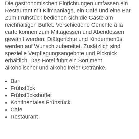
Anzahl der Aufzüge: 1
Die gastronomischen Einrichtungen umfassen ein
Haustiere: gegen Gebühr
Restaurant mit Klimaanlage, ein Café und eine Bar.
Zimmerservice
Zum Frühstück bedienen sich die Gäste am
Gesamtanzahl der Stockwerke: 1
reichhaltigen Buffet. Verschiedene Gerichte à la
Gesamtanzahl der Zimmer: 206
carte können zum Mittagessen und Abendessen
Pools:Indoor Pool, Outdoor Pool, Sonnenschirme
gewählt werden. Diätgerichte und Kindermenüs
am Pool, Liegen am Pool
werden auf Wunsch zubereitet. Zusätzlich sind
Zahlungsarten: American Express, Diners Club,
spezielle Verpflegungsangebote und Picknick
EC Maestro, Mastercard, Visa
erhältlich. Das Hotel führt ein Sortiment
Landeskategorie: 4 Sterne
alkoholischer und alkoholfreier Getränke.
Bar
Frühstück
Frühstücksbuffet
Kontinentales Frühstück
Cafe
Restaurant