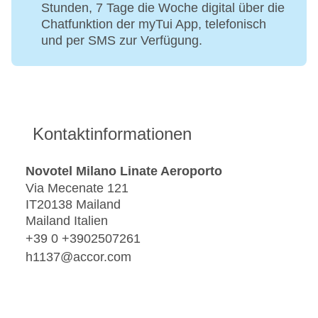
Stunden, 7 Tage die Woche digital über die
Chatfunktion der myTui App, telefonisch
und per SMS zur Verfügung.
Kontaktinformationen
Novotel Milano Linate Aeroporto
Via Mecenate 121
IT20138 Mailand
Mailand Italien
+39 0 +3902507261
h1137@accor.com