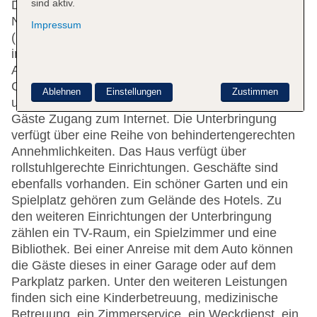
sind aktiv.
Das Hotel mit einem Aufzug verfügt über 206
Nichtraucherzimmer. Mehrsprachiges Personal
Impressum
(Englisch, Deutsch, Französisch) an der Rezeption
im Empfangsbereich steht zur Seite beim Ein- und
Auschecken. Die Einrichtung umfasst eine
Garderobe, eine Gepäckaufbewahrung, einen Safe
Ablehnen
Einstellungen
Zustimmen
und eine Wechselstube. Per WLAN erhalten die
Gäste Zugang zum Internet. Die Unterbringung
verfügt über eine Reihe von behindertengerechten
Annehmlichkeiten. Das Haus verfügt über
rollstuhlgerechte Einrichtungen. Geschäfte sind
ebenfalls vorhanden. Ein schöner Garten und ein
Spielplatz gehören zum Gelände des Hotels. Zu
den weiteren Einrichtungen der Unterbringung
zählen ein TV-Raum, ein Spielzimmer und eine
Bibliothek. Bei einer Anreise mit dem Auto können
die Gäste dieses in einer Garage oder auf dem
Parkplatz parken. Unter den weiteren Leistungen
finden sich eine Kinderbetreuung, medizinische
Betreuung, ein Zimmerservice, ein Weckdienst, ein