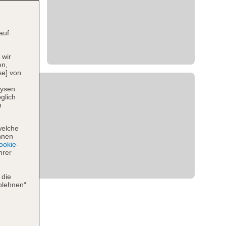
auf
 wir
en,
se] von
lysen
glich
n
welche
hnen
okie-
hrer
 die
blehnen“