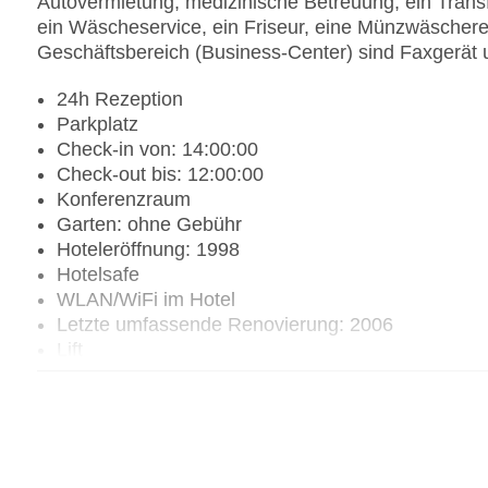
Autovermietung, medizinische Betreuung, ein Transf
ein Wäscheservice, ein Friseur, eine Münzwäscherei
Geschäftsbereich (Business-Center) sind Faxgerät 
24h Rezeption
Parkplatz
Check-in von: 14:00:00
Check-out bis: 12:00:00
Konferenzraum
Garten: ohne Gebühr
Hoteleröffnung: 1998
Hotelsafe
WLAN/WiFi im Hotel
Letzte umfassende Renovierung: 2006
Lift
Anzahl der Konferenzräume: 1
Anzahl der Aufzüge: 1
Zimmerservice
Sonnenterrasse
Gesamtanzahl der Stockwerke: 1