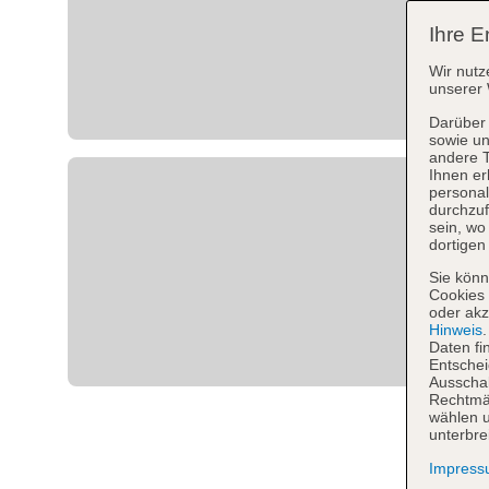
Ihre E
Wir nutz
unserer 
Darüber 
sowie un
andere 
Ihnen er
personal
durchzuf
sein, w
dortigen
Sie könn
Cookies 
oder akz
Hinweis
Daten fi
Entschei
Ausschal
Rechtmäß
wählen u
unterbre
Impres