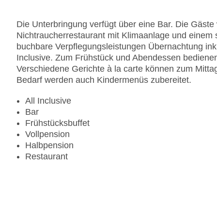
Gesamtanzahl der Zimmer: 215
Pools:Kinderbecken, Outdoor Pool, Sonnenschir
Die Unterbringung verfügt über eine Bar. Die Gäste
Zahlungsarten: American Express, Mastercard, V
Nichtraucherrestaurant mit Klimaanlage und einem 
Landeskategorie: 4 Sterne
buchbare Verpflegungsleistungen Übernachtung inkl.
Inclusive. Zum Frühstück und Abendessen bedienen 
Verschiedene Gerichte à la carte können zum Mitt
Bedarf werden auch Kindermenüs zubereitet.
All Inclusive
Bar
Frühstücksbuffet
Vollpension
Halbpension
Restaurant