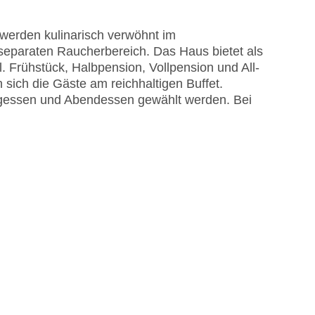
me am Pool, Liegen am Pool
 werden kulinarisch verwöhnt im
isa
separaten Raucherbereich. Das Haus bietet als
 Frühstück, Halbpension, Vollpension und All-
sich die Gäste am reichhaltigen Buffet.
agessen und Abendessen gewählt werden. Bei