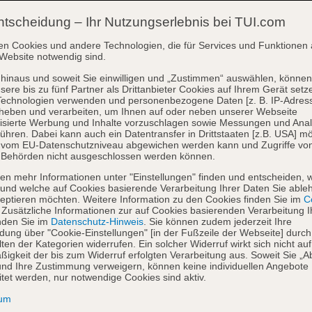
ntscheidung – Ihr Nutzungserlebnis bei TUI.com
en Cookies und andere Technologien, die für Services und Funktionen 
Website notwendig sind.
hinaus und soweit Sie einwilligen und „Zustimmen“ auswählen, können
sere bis zu fünf Partner als Drittanbieter Cookies auf Ihrem Gerät setz
Technologien verwenden und personenbezogene Daten [z. B. IP-Adres
heben und verarbeiten, um Ihnen auf oder neben unserer Webseite
isierte Werbung und Inhalte vorzuschlagen sowie Messungen und Ana
ühren. Dabei kann auch ein Datentransfer in Drittstaaten [z.B. USA] mö
o vom EU-Datenschutzniveau abgewichen werden kann und Zugriffe vo
 Behörden nicht ausgeschlossen werden können.
en mehr Informationen unter "Einstellungen" finden und entscheiden, 
und welche auf Cookies basierende Verarbeitung Ihrer Daten Sie able
eptieren möchten. Weitere Information zu den Cookies finden Sie im
Co
. Zusätzliche Informationen zur auf Cookies basierenden Verarbeitung I
nden Sie im
Datenschutz-Hinweis
. Sie können zudem jederzeit Ihre
dung über "Cookie-Einstellungen" [in der Fußzeile der Webseite] durch
ten der Kategorien widerrufen. Ein solcher Widerruf wirkt sich nicht auf
igkeit der bis zum Widerruf erfolgten Verarbeitung aus. Soweit Sie „A
nd Ihre Zustimmung verweigern, können keine individuellen Angebote
itet werden, nur notwendige Cookies sind aktiv.
sum