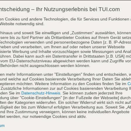
ntscheidung – Ihr Nutzungserlebnis bei TUI.com
en Cookies und andere Technologien, die für Services und Funktionen 
Website notwendig sind.
hinaus und soweit Sie einwilligen und „Zustimmen“ auswählen, können
sere bis zu fünf Partner als Drittanbieter Cookies auf Ihrem Gerät setz
Technologien verwenden und personenbezogene Daten [z. B. IP-Adres
heben und verarbeiten, um Ihnen auf oder neben unserer Webseite
isierte Werbung und Inhalte vorzuschlagen sowie Messungen und Ana
ühren. Dabei kann auch ein Datentransfer in Drittstaaten [z.B. USA] mö
o vom EU-Datenschutzniveau abgewichen werden kann und Zugriffe vo
 Behörden nicht ausgeschlossen werden können.
en mehr Informationen unter "Einstellungen" finden und entscheiden, 
und welche auf Cookies basierende Verarbeitung Ihrer Daten Sie able
eptieren möchten. Weitere Information zu den Cookies finden Sie im
Co
. Zusätzliche Informationen zur auf Cookies basierenden Verarbeitung I
nden Sie im
Datenschutz-Hinweis
. Sie können zudem jederzeit Ihre
dung über "Cookie-Einstellungen" [in der Fußzeile der Webseite] durch
ten der Kategorien widerrufen. Ein solcher Widerruf wirkt sich nicht auf
igkeit der bis zum Widerruf erfolgten Verarbeitung aus. Soweit Sie „A
nd Ihre Zustimmung verweigern, können keine individuellen Angebote
itet werden, nur notwendige Cookies sind aktiv.
sum