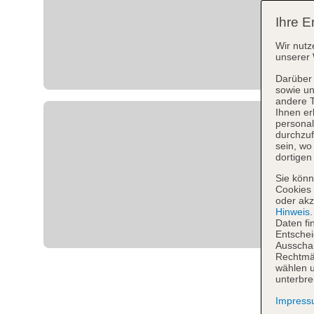
Ihre E
Wir nutz
unserer 
Darüber 
sowie un
andere 
Ihnen er
personal
durchzuf
sein, w
dortigen
Sie könn
Cookies 
oder akz
Hinweis
Daten fi
Entschei
Ausschal
Rechtmäß
wählen u
unterbre
Impres