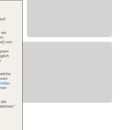
auf
 wir
en,
se] von
lysen
glich
n
welche
hnen
okie-
hrer
 die
blehnen“