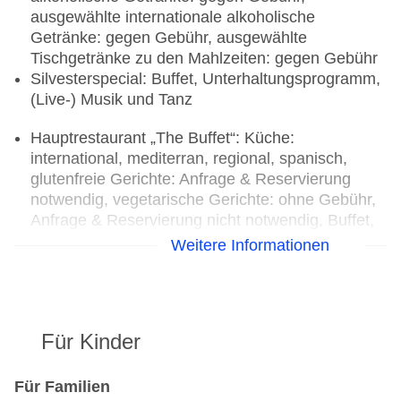
ausgewählte internationale alkoholische
Getränke: gegen Gebühr, ausgewählte
Tischgetränke zu den Mahlzeiten: gegen Gebühr
Silvesterspecial: Buffet, Unterhaltungsprogramm,
(Live-) Musik und Tanz
Hauptrestaurant „The Buffet“: Küche:
international, mediterran, regional, spanisch,
glutenfreie Gerichte: Anfrage & Reservierung
notwendig, vegetarische Gerichte: ohne Gebühr,
Anfrage & Reservierung nicht notwendig, Buffet,
Showcooking, klimatisierbar, Kinderhochstuhl
Weitere Informationen
Bars & mehr: 3
Lobbybar „Lobby Bar“
Poolbar Outdoor „Play Bar“
Poolbar Outdoor „Pool Bar“
Für Kinder
Für Familien