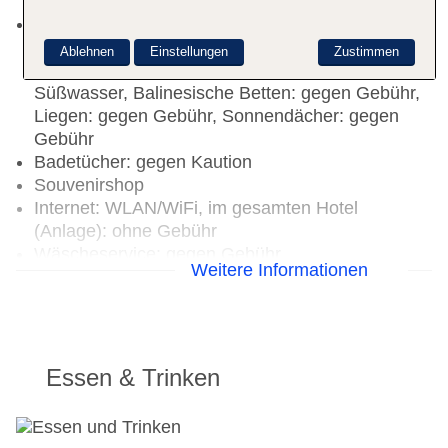
Gebühr
Adults-only-Pool „ROOFTOP (Nur für Premium-
Zimmer Gäste)“: ab 16 Jahre, saisonabhängig;
Ablehnen
Einstellungen
Zustimmen
wetterabhängig, ohne Gebühr, Outdoor,
Süßwasser, Balinesische Betten: gegen Gebühr,
Liegen: gegen Gebühr, Sonnendächer: gegen
Gebühr
Badetücher: gegen Kaution
Souvenirshop
Internet: WLAN/WiFi, im gesamten Hotel
(Anlage): ohne Gebühr
Wäscheservice: gegen Gebühr
Weitere Informationen
Zahlungsarten: TUI Card / VISA, MasterCard,
American Express, Diners, EC Karte/Maestro
Haustiere nicht erlaubt
Tagungseinrichtungen: klimatisierte
Tagungsräume, Coffee Breaks
Essen & Trinken
Gebäudeanzahl: 3, Etagen: 9, Zimmer: 373
Landeskategorie: 4 Sterne