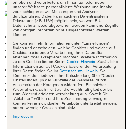
erheben und verarbeiten, um Ihnen auf oder neben
unserer Webseite personalisierte Werbung und Inhalte
vorzuschlagen sowie Messungen und Analysen
durchzuführen. Dabei kann auch ein Datentransfer in
Drittstaaten [z.B. USA] möglich sein, wo vom EU-
Datenschutzniveau abgewichen werden kann und Zugriffe
von dortigen Behörden nicht ausgeschlossen werden
können.
Nichtraucherhotel
Check-in Zeit ab 14:00 Uhr
Sie können mehr Informationen unter "Einstellungen"
finden und entscheiden, welche Cookies und welche auf
Check-out Zeit bis 12:00 Uhr
Cookies basierende Verarbeitung Ihrer Daten Sie
Rezeption: 24 Stunden, Sprachen: deutsch,
ablehnen oder akzeptieren möchten. Weitere Information
zu den Cookies finden Sie im
Cookie-Hinweis
. Zusätzliche
englisch, spanisch, italienisch, französisch
Informationen zur auf Cookies basierenden Verarbeitung
Lift
Ihrer Daten finden Sie im
Datenschutz-Hinweis
. Sie
können zudem jederzeit Ihre Entscheidung über "Cookie-
Geldautomat in der Unterkunft
Einstellungen" [in der Fußzeile der Webseite] durch
Gartenanlage, Sonnenterrasse
Ausschalten der Kategorien widerrufen. Ein solcher
Pools: 3
Widerruf wirkt sich nicht auf die Rechtmäßigkeit der bis
zum Widerruf erfolgten Verarbeitung aus. Soweit Sie
Pool „Main Pool“: saisonabhängig;
„Ablehnen“ wählen und Ihre Zustimmung verweigern,
wetterabhängig, Süßwasser, Liegen: ohne
können keine individuellen Angebote unterbreitet werden,
nur notwendige Cookies sind aktiv.
Gebühr, Sonnendächer: ohne Gebühr
Kinderpool: saisonabhängig, ohne Gebühr,
Impressum
Outdoor, Süßwasser, Sonnendächer: ohne