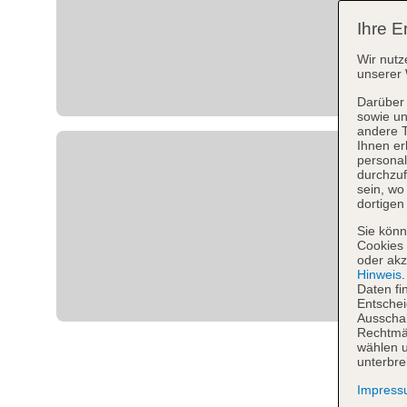
Ihre E
Wir nutz
unserer 
Darüber 
sowie un
andere 
Ihnen er
personal
durchzuf
sein, w
dortigen
Sie könn
Cookies 
oder akz
Hinweis
Daten fi
Entschei
Ausschal
Rechtmäß
wählen u
unterbre
Impres