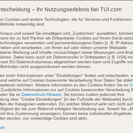
ntscheidung – Ihr Nutzungserlebnis bei TUI.com
en Cookies und andere Technologien, die für Services und Funktionen 
Website notwendig sind.
hinaus und soweit Sie einwilligen und „Zustimmen“ auswählen, können
sere bis zu fünf Partner als Drittanbieter Cookies auf Ihrem Gerät setz
Technologien verwenden und personenbezogene Daten [z. B. IP-Adres
heben und verarbeiten, um Ihnen auf oder neben unserer Webseite
isierte Werbung und Inhalte vorzuschlagen sowie Messungen und Ana
ühren. Dabei kann auch ein Datentransfer in Drittstaaten [z.B. USA] mö
o vom EU-Datenschutzniveau abgewichen werden kann und Zugriffe vo
 Behörden nicht ausgeschlossen werden können.
en mehr Informationen unter "Einstellungen" finden und entscheiden, 
und welche auf Cookies basierende Verarbeitung Ihrer Daten Sie able
eptieren möchten. Weitere Information zu den Cookies finden Sie im
Co
. Zusätzliche Informationen zur auf Cookies basierenden Verarbeitung I
nden Sie im
Datenschutz-Hinweis
. Sie können zudem jederzeit Ihre
dung über "Cookie-Einstellungen" [in der Fußzeile der Webseite] durch
ten der Kategorien widerrufen. Ein solcher Widerruf wirkt sich nicht auf
igkeit der bis zum Widerruf erfolgten Verarbeitung aus. Soweit Sie „A
nd Ihre Zustimmung verweigern, können keine individuellen Angebote
itet werden, nur notwendige Cookies sind aktiv.
sum