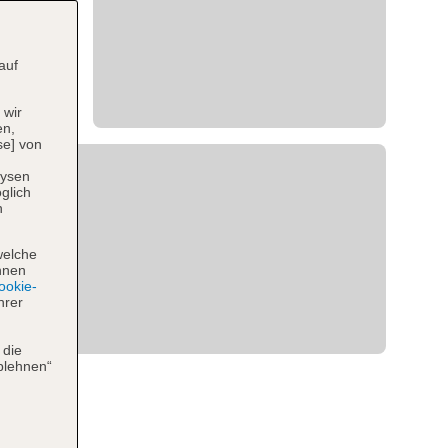
auf
 wir
en,
se] von
lysen
glich
n
welche
hnen
okie-
hrer
 die
blehnen“