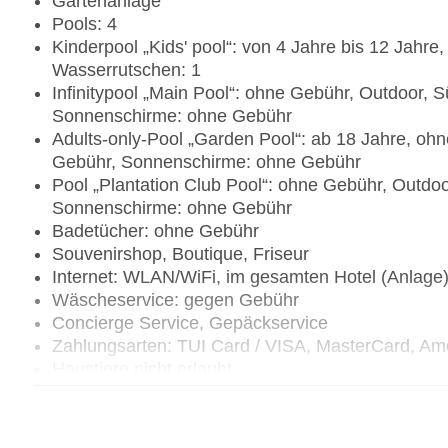
Gartenanlage
Pools: 4
Kinderpool „Kids' pool“: von 4 Jahre bis 12 Jahr
Wasserrutschen: 1
Infinitypool „Main Pool“: ohne Gebühr, Outdoor,
Sonnenschirme: ohne Gebühr
Adults-only-Pool „Garden Pool“: ab 18 Jahre, oh
Gebühr, Sonnenschirme: ohne Gebühr
Pool „Plantation Club Pool“: ohne Gebühr, Outdo
Sonnenschirme: ohne Gebühr
Badetücher: ohne Gebühr
Souvenirshop, Boutique, Friseur
Internet: WLAN/WiFi, im gesamten Hotel (Anlage
Wäscheservice: gegen Gebühr
Concierge Service, Gepäckservice
Zahlungsarten: TUI Card / VISA, MasterCard, Am
Haustiere nicht erlaubt
Parkmöglichkeiten: Parkplatz (nach Verfügbarkei
Reservierung nicht notwendig
Tagungseinrichtungen: Konferenzräume: 0