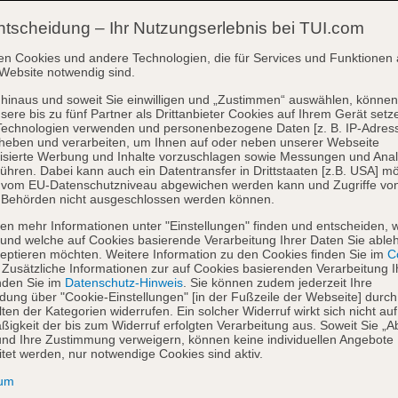
ntscheidung – Ihr Nutzungserlebnis bei TUI.com
en Cookies und andere Technologien, die für Services und Funktionen 
Website notwendig sind.
hinaus und soweit Sie einwilligen und „Zustimmen“ auswählen, können
sere bis zu fünf Partner als Drittanbieter Cookies auf Ihrem Gerät setz
Technologien verwenden und personenbezogene Daten [z. B. IP-Adres
heben und verarbeiten, um Ihnen auf oder neben unserer Webseite
isierte Werbung und Inhalte vorzuschlagen sowie Messungen und Ana
ühren. Dabei kann auch ein Datentransfer in Drittstaaten [z.B. USA] mö
o vom EU-Datenschutzniveau abgewichen werden kann und Zugriffe vo
 Behörden nicht ausgeschlossen werden können.
en mehr Informationen unter "Einstellungen" finden und entscheiden, 
und welche auf Cookies basierende Verarbeitung Ihrer Daten Sie able
eptieren möchten. Weitere Information zu den Cookies finden Sie im
Co
. Zusätzliche Informationen zur auf Cookies basierenden Verarbeitung I
nden Sie im
Datenschutz-Hinweis
. Sie können zudem jederzeit Ihre
dung über "Cookie-Einstellungen" [in der Fußzeile der Webseite] durch
ten der Kategorien widerrufen. Ein solcher Widerruf wirkt sich nicht auf
igkeit der bis zum Widerruf erfolgten Verarbeitung aus. Soweit Sie „A
nd Ihre Zustimmung verweigern, können keine individuellen Angebote
itet werden, nur notwendige Cookies sind aktiv.
sum