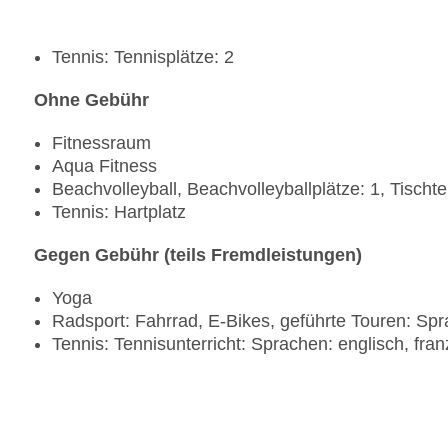
notwendig, Reservierung nicht notwendig, leicht
Reservierung nicht notwendig, vegetarische Geri
Reservierung nicht notwendig, à la carte, Aftern
Tennis: Tennisplätze: 2
gegen Gebühr, täglich 12:00 Uhr - 16:00 Uhr und 
am Pool
Ohne Gebühr
Bars & mehr: 4
Poolbar Outdoor „Le Bleu Main Bar“: täglich 10:
Fitnessraum
Strandbar „Beach Bar“: täglich, gegen Gebühr, bei 
Aqua Fitness
Loungebar „Plantation Club Lounge Bar“: täglich, 
Beachvolleyball, Beachvolleyballplätze: 1, Tischt
Poolbar Outdoor „Adult-Only Pool Bar“: täglich, ge
Tennis: Hartplatz
Gegen Gebühr (teils Fremdleistungen)
Yoga
Radsport: Fahrrad, E-Bikes, geführte Touren: Spr
Tennis: Tennisunterricht: Sprachen: englisch, fra