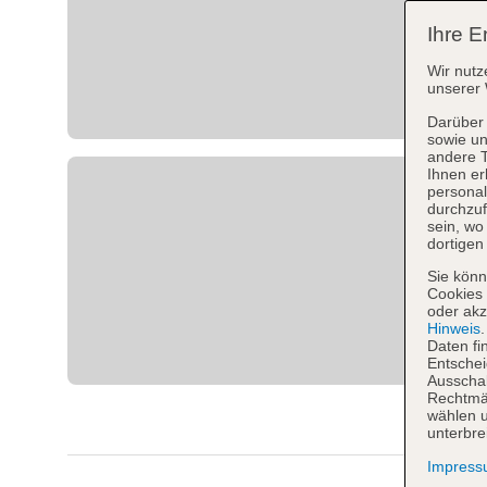
Ihre E
Wir nutz
unserer 
Darüber 
sowie un
andere 
Ihnen er
personal
durchzuf
sein, w
dortigen
Sie könn
Cookies 
oder akz
Hinweis
Daten fi
Entschei
Ausschal
Rechtmäß
wählen u
unterbre
Impres