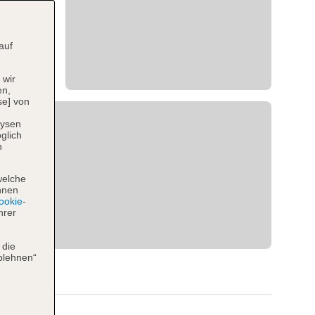
auf
 wir
en,
se] von
lysen
glich
n
welche
hnen
okie-
hrer
 die
blehnen“