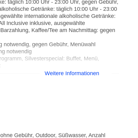
e: täglich 10:00 Uhr - 23:00 Uhr, gegen Gebühr,
 alkoholische Getränke: täglich 10:00 Uhr - 23:00
usgewählte internationale alkoholische Getränke:
ll Inclusive inklusive, ausgewählte
 Barzahlung, Kaffee/Tee am Nachmittag: gegen
ung notwendig, gegen Gebühr, Menüwahl
ng notwendig
rogramm, Silvesterspecial: Buffet, Menü,
k
Weitere Informationen
sisch, französisch, griechisch, international,
egional, spanisch, Fisch/Meeresfrüchte,
ung notwendig, glutenfreie Gerichte: gegen
Gebühr, lactosefreie Gerichte: gegen Gebühr,
hte: gegen Gebühr, vegetarische Gerichte:
nfrage notwendig, Buffet, Showcooking,
dig, gegen Gebühr, täglich 07:00 Uhr - 10:30
e, ohne Gebühr, Outdoor, Süßwasser, Anzahl
hr, klimatisierbar, mit Terrasse,