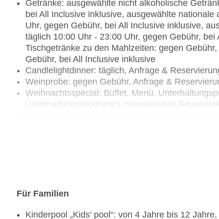
Getränke: ausgewählte nicht alkoholische Getränk
bei All Inclusive inklusive, ausgewählte nationale
Uhr, gegen Gebühr, bei All Inclusive inklusive, a
täglich 10:00 Uhr - 23:00 Uhr, gegen Gebühr, bei A
Tischgetränke zu den Mahlzeiten: gegen Gebühr,
Gebühr, bei All Inclusive inklusive
Candlelightdinner: täglich, Anfrage & Reservier
Weinprobe: gegen Gebühr, Anfrage & Reservieru
Weihnachtsspecial: Buffet, Menü, Unterhaltungsp
Unterhaltungsprogramm, Hauseigenes Feuerwer
Restaurants: 4
Hauptrestaurant „Mercado“: Küche: asiatisch, chine
indisch, italienisch, landestypisch, mediterran, r
Babynahrung: gegen Gebühr, Anfrage & Reservier
Gebühr, Anfrage notwendig, Kinderbuffet: gegen 
Anfrage & Reservierung notwendig, leichte Geric
gegen Gebühr, vegane Gerichte: gegen Gebühr, A
Für Familien
Dinearound, Anfrage & Reservierung nicht notwen
Kinderpool „Kids' pool“: von 4 Jahre bis 12 Jahr
Uhr, 12:30 Uhr - 15:00 Uhr und 18:30 Uhr - 22:00 U