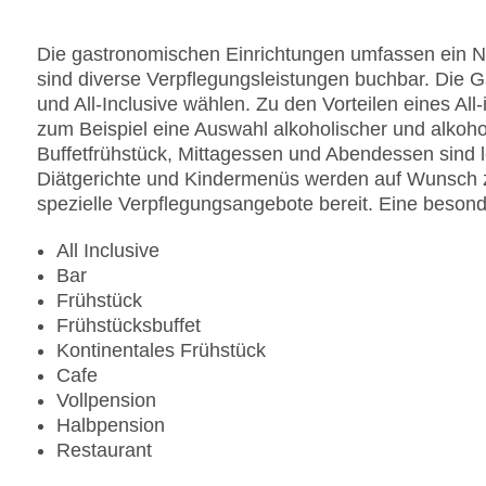
Wasserrutsche
Zahlungsarten: American Express, Diners Club, M
Die gastronomischen Einrichtungen umfassen ein Ni
Landeskategorie: 5 Sterne
sind diverse Verpflegungsleistungen buchbar. Die 
und All-Inclusive wählen. Zu den Vorteilen eines All
zum Beispiel eine Auswahl alkoholischer und alkohol
Buffetfrühstück, Mittagessen und Abendessen sind l
Diätgerichte und Kindermenüs werden auf Wunsch zu
spezielle Verpflegungsangebote bereit. Eine besond
All Inclusive
Bar
Frühstück
Frühstücksbuffet
Kontinentales Frühstück
Cafe
Vollpension
Halbpension
Restaurant