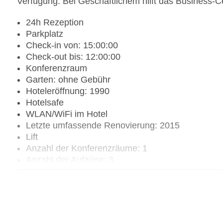
Verfügung. Bei Geschäftlichem hilft das Business-Ce
24h Rezeption
Parkplatz
Check-in von: 15:00:00
Check-out bis: 12:00:00
Konferenzraum
Garten: ohne Gebühr
Hoteleröffnung: 1990
Hotelsafe
WLAN/WiFi im Hotel
Letzte umfassende Renovierung: 2015
Lift
Anzahl der Konferenzräume: 1
Anzahl der Aufzüge: 3
Zimmerservice
Sonnenterrasse
Gesamtanzahl der Stockwerke: 4
Gesamtanzahl der Zimmer: 405
Pools:Kinderbecken, Indoor Pool, Outdoor Pool,