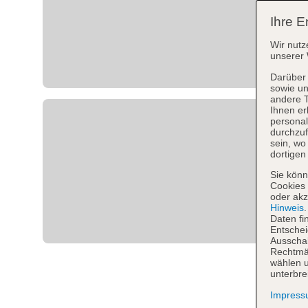
Ihre E
Wir nutz
unserer 
Darüber 
sowie un
andere 
Ihnen er
personal
durchzuf
sein, w
dortigen
Sie könn
Cookies 
oder akz
Hinweis
Daten fi
Entschei
Ausschal
Rechtmäß
wählen u
unterbre
Impres