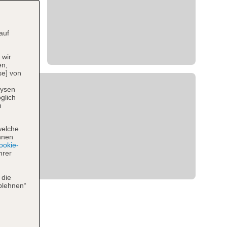
auf
 wir
en,
se] von
lysen
glich
n
welche
hnen
okie-
hrer
 die
blehnen“