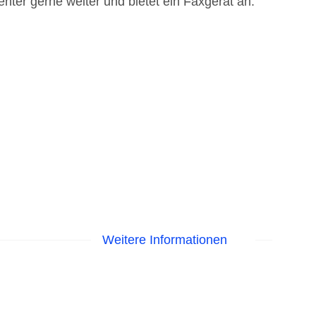
nter gerne weiter und bietet ein Faxgerät an.
Weitere Informationen
 Sonnenschirme am Pool, Liegen am Pool,