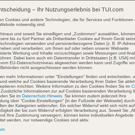
ntscheidung – Ihr Nutzungserlebnis bei TUI.com
en Cookies und andere Technologien, die für Services und Funktionen 
Website notwendig sind.
hinaus und soweit Sie einwilligen und „Zustimmen“ auswählen, können
sere bis zu fünf Partner als Drittanbieter Cookies auf Ihrem Gerät setz
Technologien verwenden und personenbezogene Daten [z. B. IP-Adres
heben und verarbeiten, um Ihnen auf oder neben unserer Webseite
isierte Werbung und Inhalte vorzuschlagen sowie Messungen und Ana
ühren. Dabei kann auch ein Datentransfer in Drittstaaten [z.B. USA] mö
o vom EU-Datenschutzniveau abgewichen werden kann und Zugriffe vo
 Behörden nicht ausgeschlossen werden können.
en mehr Informationen unter "Einstellungen" finden und entscheiden, 
und welche auf Cookies basierende Verarbeitung Ihrer Daten Sie able
eptieren möchten. Weitere Information zu den Cookies finden Sie im
Co
. Zusätzliche Informationen zur auf Cookies basierenden Verarbeitung I
nden Sie im
Datenschutz-Hinweis
. Sie können zudem jederzeit Ihre
dung über "Cookie-Einstellungen" [in der Fußzeile der Webseite] durch
ten der Kategorien widerrufen. Ein solcher Widerruf wirkt sich nicht auf
igkeit der bis zum Widerruf erfolgten Verarbeitung aus. Soweit Sie „A
nd Ihre Zustimmung verweigern, können keine individuellen Angebote
itet werden, nur notwendige Cookies sind aktiv.
sum