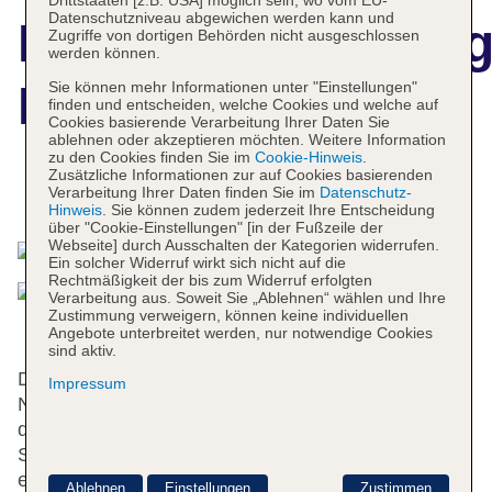
Drittstaaten [z.B. USA] möglich sein, wo vom EU-
Datenschutzniveau abgewichen werden kann und
Hotelbeschreibun
Zugriffe von dortigen Behörden nicht ausgeschlossen
werden können.
Palace Suites
Sie können mehr Informationen unter "Einstellungen"
finden und entscheiden, welche Cookies und welche auf
Cookies basierende Verarbeitung Ihrer Daten Sie
ablehnen oder akzeptieren möchten. Weitere Information
zu den Cookies finden Sie im
Cookie-Hinweis
.
Zusätzliche Informationen zur auf Cookies basierenden
Verarbeitung Ihrer Daten finden Sie im
Datenschutz-
Das bietet Ihre Unterkunft
Hinweis
. Sie können zudem jederzeit Ihre Entscheidung
über "Cookie-Einstellungen" [in der Fußzeile der
Webseite] durch Ausschalten der Kategorien widerrufen.
Ein solcher Widerruf wirkt sich nicht auf die
Rechtmäßigkeit der bis zum Widerruf erfolgten
Verarbeitung aus. Soweit Sie „Ablehnen“ wählen und Ihre
Zustimmung verweigern, können keine individuellen
Angebote unterbreitet werden, nur notwendige Cookies
sind aktiv.
Das Hotel mit einem Aufzug verfügt über 15
Impressum
Nichtraucherzimmer. Das freundliche Personal an
der Rezeption ist gerne bei allen Fragen behilflich.
Serviceleistungen wie eine Gepäckaufbewahrung,
ein Safe und ein Geldautomat tragen zu einem
Ablehnen
Einstellungen
Zustimmen