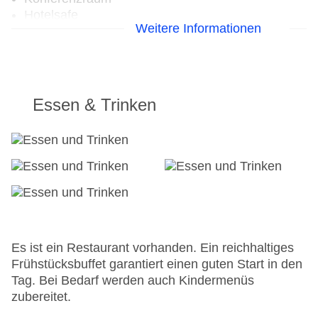
Hotelsafe
Weitere Informationen
WLAN/WiFi im Hotel
Letzte umfassende Renovierung: 2015
Lift
Anzahl der Aufzüge: 1
Gesamtanzahl der Stockwerke: 5
Essen & Trinken
Gesamtanzahl der Zimmer: 15
Zahlungsarten: Diners Club, EC Maestro,
Mastercard, Visa
Landeskategorie: 4 Sterne
Es ist ein Restaurant vorhanden. Ein reichhaltiges
Frühstücksbuffet garantiert einen guten Start in den
Tag. Bei Bedarf werden auch Kindermenüs
zubereitet.