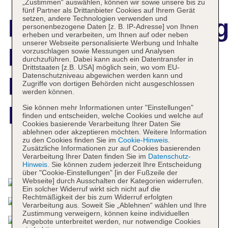
„Zustimmen“ auswählen, können wir sowie unsere bis zu
fünf Partner als Drittanbieter Cookies auf Ihrem Gerät
setzen, andere Technologien verwenden und
Hotelbeschreibun
personenbezogene Daten [z. B. IP-Adresse] von Ihnen
erheben und verarbeiten, um Ihnen auf oder neben
unserer Webseite personalisierte Werbung und Inhalte
Palacio Duhau -
vorzuschlagen sowie Messungen und Analysen
durchzuführen. Dabei kann auch ein Datentransfer in
Drittstaaten [z.B. USA] möglich sein, wo vom EU-
Datenschutzniveau abgewichen werden kann und
Park Hyatt
Zugriffe von dortigen Behörden nicht ausgeschlossen
werden können.
Buenos Aires
Sie können mehr Informationen unter "Einstellungen"
finden und entscheiden, welche Cookies und welche auf
Cookies basierende Verarbeitung Ihrer Daten Sie
ablehnen oder akzeptieren möchten. Weitere Information
zu den Cookies finden Sie im
Cookie-Hinweis
.
Zusätzliche Informationen zur auf Cookies basierenden
Das bietet Ihre Unterkunft
Verarbeitung Ihrer Daten finden Sie im
Datenschutz-
Hinweis
. Sie können zudem jederzeit Ihre Entscheidung
über "Cookie-Einstellungen" [in der Fußzeile der
Webseite] durch Ausschalten der Kategorien widerrufen.
Ein solcher Widerruf wirkt sich nicht auf die
Rechtmäßigkeit der bis zum Widerruf erfolgten
Verarbeitung aus. Soweit Sie „Ablehnen“ wählen und Ihre
Zustimmung verweigern, können keine individuellen
Angebote unterbreitet werden, nur notwendige Cookies