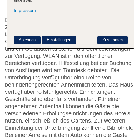
sind aktiv.
Impressum
Das Hotel mit einem Aufzug verfügt über 165
Zimmer. Das freundliche Personal an der Rezeption
ist gerne bei allen Fragen behilflich. Eine
Ablehnen
Einstellungen
Zustimmen
Gepäckaufbewahrung, ein Safe, eine Wechselstube
und ein Geldautomat stehen als Serviceleistungen
zur Verfügung. WLAN ist in den öffentlichen
Bereichen verfügbar. Hilfestellung bei der Buchung
von Ausflügen wird am Tourdesk geboten. Die
Unterbringung verfügt über eine Reihe von
behindertengerechten Annehmlichkeiten. Das Haus
verfügt über rollstuhlgerechte Einrichtungen.
Geschäfte sind ebenfalls vorhanden. Für einen
angenehmen Aufenthalt können die Gäste die
verschiedenen Erholungseinrichtungen des Hotels
nutzen, einschließlich des Gartens. Zur weiteren
Einrichtung der Unterbringung zählt eine Bibliothek.
Bei einer Anreise mit dem Auto können die Gäste