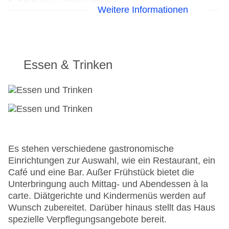
Parkplatz: gegen Gebühr
Weitere Informationen
Check-in von: 14:00:00
Check-out bis: 12:00:00
Konferenzraum
Garage
Garten: ohne Gebühr
Essen & Trinken
Hotelsafe
WLAN/WiFi im Hotel
Lift
Anzahl der Konferenzräume: 1
Anzahl der Aufzüge: 1
Zimmerservice
Sonnenterrasse
Es stehen verschiedene gastronomische
Gesamtanzahl der Stockwerke: 0
Einrichtungen zur Auswahl, wie ein Restaurant, ein
Gesamtanzahl der Zimmer: 17
Café und eine Bar. Außer Frühstück bietet die
Zahlungsarten: Mastercard, Visa
Unterbringung auch Mittag- und Abendessen à la
Landeskategorie: 5 Sterne
carte. Diätgerichte und Kindermenüs werden auf
Wunsch zubereitet. Darüber hinaus stellt das Haus
spezielle Verpflegungsangebote bereit.