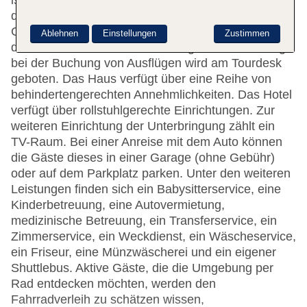
ist gerne bei allen Fragen behilflich. Die Einrichtung
der Unterbringung umfasst eine
Gepäckaufbewahrung und einen Safe. WLAN ist in
Ablehnen
Einstellungen
Zustimmen
den öffentlichen Bereichen verfügbar. Hilfestellung
bei der Buchung von Ausflügen wird am Tourdesk
geboten. Das Haus verfügt über eine Reihe von
behindertengerechten Annehmlichkeiten. Das Hotel
verfügt über rollstuhlgerechte Einrichtungen. Zur
weiteren Einrichtung der Unterbringung zählt ein
TV-Raum. Bei einer Anreise mit dem Auto können
die Gäste dieses in einer Garage (ohne Gebühr)
oder auf dem Parkplatz parken. Unter den weiteren
Leistungen finden sich ein Babysitterservice, eine
Kinderbetreuung, eine Autovermietung,
medizinische Betreuung, ein Transferservice, ein
Zimmerservice, ein Weckdienst, ein Wäscheservice,
ein Friseur, eine Münzwäscherei und ein eigener
Shuttlebus. Aktive Gäste, die die Umgebung per
Rad entdecken möchten, werden den
Fahrradverleih zu schätzen wissen,