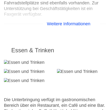
Fahrradstellplätze sind ebenfalls vorhanden. Zur
Unterstützung bei Geschäftstätigkeiten ist ein
Faxgerät verfügbar.
Weitere Informationen
Parkplatz
Check-in von: 15:00:00
Check-out bis: 12:00:00
Konferenzraum
Garage
Essen & Trinken
Hotelsafe
WLAN/WiFi im Hotel
Letzte umfassende Renovierung: 2024
Lift
Anzahl der Konferenzräume: 1
Anzahl der Aufzüge: 1
Haustiere: gegen Gebühr
Haustiere auf Anfrage: ohne Gebühr
Zimmerservice
Die Unterbringung verfügt im gastronomischen
Gesamtanzahl der Zimmer: 10
Bereich über ein Restaurant, ein Café und eine Bar.
Zahlungsarten: American Express, Diners Club,