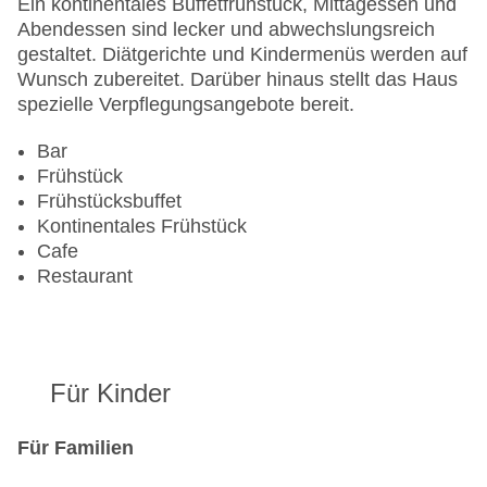
Ein kontinentales Buffetfrühstück, Mittagessen und
EC Maestro, Mastercard, Visa
Abendessen sind lecker und abwechslungsreich
Landeskategorie: 4 Sterne
gestaltet. Diätgerichte und Kindermenüs werden auf
Wunsch zubereitet. Darüber hinaus stellt das Haus
spezielle Verpflegungsangebote bereit.
Bar
Frühstück
Frühstücksbuffet
Kontinentales Frühstück
Cafe
Restaurant
Für Kinder
Für Familien