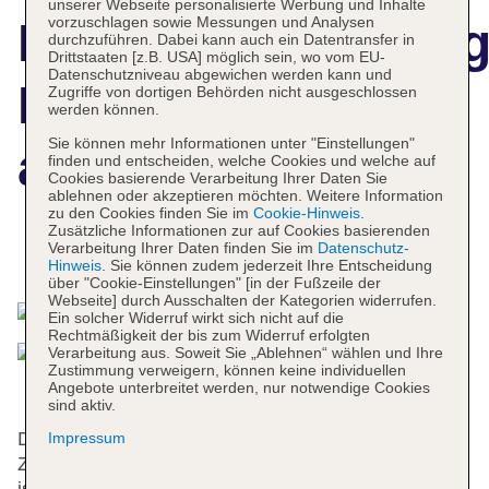
unserer Webseite personalisierte Werbung und Inhalte
vorzuschlagen sowie Messungen und Analysen
Hotelbeschreibun
durchzuführen. Dabei kann auch ein Datentransfer in
Drittstaaten [z.B. USA] möglich sein, wo vom EU-
Datenschutzniveau abgewichen werden kann und
Palazzo Niccolini
Zugriffe von dortigen Behörden nicht ausgeschlossen
werden können.
Sie können mehr Informationen unter "Einstellungen"
al Duomo
finden und entscheiden, welche Cookies und welche auf
Cookies basierende Verarbeitung Ihrer Daten Sie
ablehnen oder akzeptieren möchten. Weitere Information
zu den Cookies finden Sie im
Cookie-Hinweis
.
Zusätzliche Informationen zur auf Cookies basierenden
Verarbeitung Ihrer Daten finden Sie im
Datenschutz-
Das bietet Ihre Unterkunft
Hinweis
. Sie können zudem jederzeit Ihre Entscheidung
über "Cookie-Einstellungen" [in der Fußzeile der
Webseite] durch Ausschalten der Kategorien widerrufen.
Ein solcher Widerruf wirkt sich nicht auf die
Rechtmäßigkeit der bis zum Widerruf erfolgten
Verarbeitung aus. Soweit Sie „Ablehnen“ wählen und Ihre
Zustimmung verweigern, können keine individuellen
Angebote unterbreitet werden, nur notwendige Cookies
sind aktiv.
Das Hotel mit einem Aufzug verfügt über 10
Impressum
Zimmer. Das freundliche Personal an der Rezeption