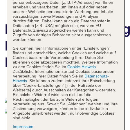
personenbezogene Daten [z. B. IP-Adresse] von Ihnen
erheben und verarbeiten, um Ihnen auf oder neben
unserer Webseite personalisierte Werbung und Inhalte
vorzuschlagen sowie Messungen und Analysen
durchzuführen. Dabei kann auch ein Datentransfer in
Hotelbeschreibun
Drittstaaten [z.B. USA] möglich sein, wo vom EU-
Datenschutzniveau abgewichen werden kann und
Zugriffe von dortigen Behörden nicht ausgeschlossen
werden können.
Paleokastritsa
Sie können mehr Informationen unter "Einstellungen"
finden und entscheiden, welche Cookies und welche auf
Palace Hotel
Cookies basierende Verarbeitung Ihrer Daten Sie
ablehnen oder akzeptieren möchten. Weitere Information
zu den Cookies finden Sie im
Cookie-Hinweis
.
Zusätzliche Informationen zur auf Cookies basierenden
Verarbeitung Ihrer Daten finden Sie im
Datenschutz-
Hinweis
. Sie können zudem jederzeit Ihre Entscheidung
Das bietet Ihre Unterkunft
über "Cookie-Einstellungen" [in der Fußzeile der
Webseite] durch Ausschalten der Kategorien widerrufen.
Ein solcher Widerruf wirkt sich nicht auf die
Rechtmäßigkeit der bis zum Widerruf erfolgten
Verarbeitung aus. Soweit Sie „Ablehnen“ wählen und Ihre
Zustimmung verweigern, können keine individuellen
Angebote unterbreitet werden, nur notwendige Cookies
sind aktiv.
Impressum