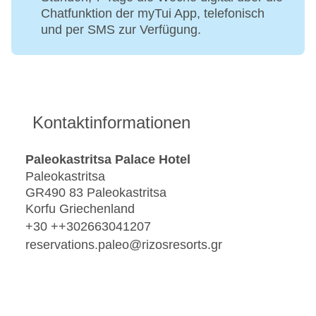
Chatfunktion der myTui App, telefonisch
und per SMS zur Verfügung.
Kontaktinformationen
Paleokastritsa Palace Hotel
Paleokastritsa
GR490 83 Paleokastritsa
Korfu Griechenland
+30 ++302663041207
reservations.paleo@rizosresorts.gr