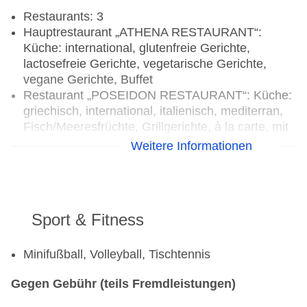
Restaurants: 3
Hauptrestaurant „ATHENA RESTAURANT“:
Küche: international, glutenfreie Gerichte,
lactosefreie Gerichte, vegetarische Gerichte,
vegane Gerichte, Buffet
Restaurant „POSEIDON RESTAURANT“: Küche:
griechisch, international, italienisch, mediterran,
Fisch/Meeresfrüchte, Grillgerichte, à la carte, mit
Terrasse, am Pool
Weitere Informationen
Restaurant „LA LUNA RESTAURANT“: Küche:
griechisch, international, italienisch, mediterran,
Fisch/Meeresfrüchte, Grillgerichte, à la carte, mit
Terrasse, am Pool
Sport & Fitness
Bars & mehr: 3
Lobbybar „BACCHUS BAR“: ab 16 Jahre, 18:00
Uhr - 01:00 Uhr
Minifußball, Volleyball, Tischtennis
Poolbar Outdoor „POSEIDON BAR“: ab 16 Jahre
Gegen Gebühr (teils Fremdleistungen)
Poolbar Outdoor „APOLLO BAR“: ab 16 Jahre