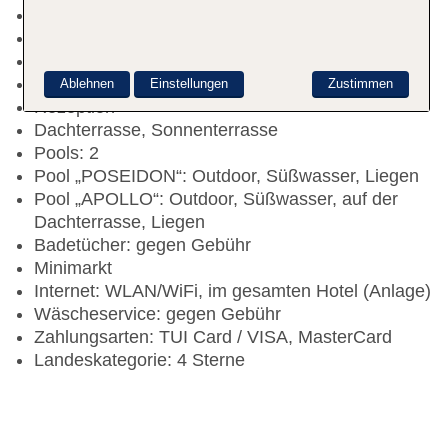
Mindestalter in der Unterkunft: 16 Jahre
Adults-only-Bereich: ab 16 Jahre
Check-in Zeit ab 15:00 Uhr
Check-out Zeit bis 12:00 Uhr
Ablehnen
Einstellungen
Zustimmen
Rezeption
Dachterrasse, Sonnenterrasse
Pools: 2
Pool „POSEIDON“: Outdoor, Süßwasser, Liegen
Pool „APOLLO“: Outdoor, Süßwasser, auf der
Dachterrasse, Liegen
Badetücher: gegen Gebühr
Minimarkt
Internet: WLAN/WiFi, im gesamten Hotel (Anlage)
Wäscheservice: gegen Gebühr
Zahlungsarten: TUI Card / VISA, MasterCard
Landeskategorie: 4 Sterne