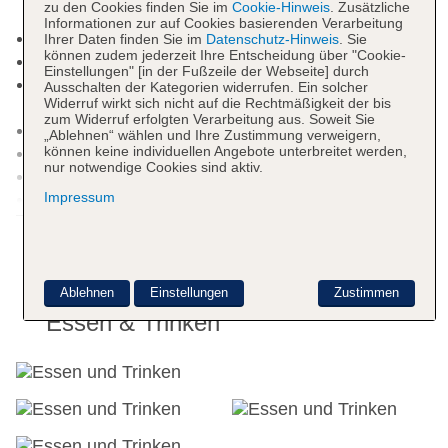
zu den Cookies finden Sie im
Cookie-Hinweis
. Zusätzliche
Gebühr
Informationen zur auf Cookies basierenden Verarbeitung
Badetücher: gegen Kaution
Ihrer Daten finden Sie im
Datenschutz-Hinweis
. Sie
können zudem jederzeit Ihre Entscheidung über "Cookie-
Souvenirshop, Boutique, Friseur
Einstellungen" [in der Fußzeile der Webseite] durch
Internet: WLAN/WiFi, im gesamten Hotel
Ausschalten der Kategorien widerrufen. Ein solcher
Widerruf wirkt sich nicht auf die Rechtmäßigkeit der bis
(Anlage): ohne Gebühr
zum Widerruf erfolgten Verarbeitung aus. Soweit Sie
Wäscheservice: gegen Gebühr
„Ablehnen“ wählen und Ihre Zustimmung verweigern,
können keine individuellen Angebote unterbreitet werden,
Zahlungsarten: TUI Card / VISA, MasterCard
nur notwendige Cookies sind aktiv.
Haustiere nicht erlaubt
Impressum
Parkmöglichkeiten: Stellplätze, nicht überdacht:
Weitere Informationen
ohne Gebühr
Etagen: 3, Zimmer: 503
Landeskategorie: 4 Sterne
Ablehnen
Einstellungen
Zustimmen
Essen & Trinken