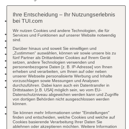
Ihre Entscheidung – Ihr Nutzungserlebnis
bei TUI.com
Kurtaxe/Ökotaxe/Touristensteuer zahlbar vor Ort:
Barzahlung, pro Tag/pro Person ca. 1 EUR
Wir nutzen Cookies und andere Technologien, die für
Check-in Zeit ab 14:00 Uhr
Services und Funktionen auf unserer Website notwendig
sind.
Check-out Zeit bis 12:00 Uhr
Rezeption, Geldwechsel möglich
Darüber hinaus und soweit Sie einwilligen und
„Zustimmen“ auswählen, können wir sowie unsere bis zu
Lift
fünf Partner als Drittanbieter Cookies auf Ihrem Gerät
Gartenanlage
setzen, andere Technologien verwenden und
Pools: 5
personenbezogene Daten [z. B. IP-Adresse] von Ihnen
erheben und verarbeiten, um Ihnen auf oder neben
Pool: ohne Gebühr, Süßwasser
unserer Webseite personalisierte Werbung und Inhalte
Activitypool: ohne Gebühr
vorzuschlagen sowie Messungen und Analysen
durchzuführen. Dabei kann auch ein Datentransfer in
Pool „indor pool (open only winter season)“:
Drittstaaten [z.B. USA] möglich sein, wo vom EU-
November - April; saisonabhängig, ohne Gebühr,
Datenschutzniveau abgewichen werden kann und Zugriffe
von dortigen Behörden nicht ausgeschlossen werden
Indoor, Süßwasser
können.
Kinderpool: ohne Gebühr
Sie können mehr Informationen unter "Einstellungen"
Relaxpool „Relax Garden POOL“: Mai - Oktober;
finden und entscheiden, welche Cookies und welche auf
saisonabhängig, ohne Gebühr, Süßwasser,
Cookies basierende Verarbeitung Ihrer Daten Sie
Liegen: ohne Gebühr, Sonnenschirme: ohne
ablehnen oder akzeptieren möchten. Weitere Information