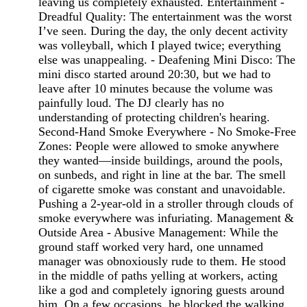
leaving us completely exhausted. Entertainment -
Dreadful Quality: The entertainment was the worst
I’ve seen. During the day, the only decent activity
was volleyball, which I played twice; everything
else was unappealing. - Deafening Mini Disco: The
mini disco started around 20:30, but we had to
leave after 10 minutes because the volume was
painfully loud. The DJ clearly has no
understanding of protecting children's hearing.
Second-Hand Smoke Everywhere - No Smoke-Free
Zones: People were allowed to smoke anywhere
they wanted—inside buildings, around the pools,
on sunbeds, and right in line at the bar. The smell
of cigarette smoke was constant and unavoidable.
Pushing a 2-year-old in a stroller through clouds of
smoke everywhere was infuriating. Management &
Outside Area - Abusive Management: While the
ground staff worked very hard, one unnamed
manager was obnoxiously rude to them. He stood
in the middle of paths yelling at workers, acting
like a god and completely ignoring guests around
him. On a few occasions, he blocked the walking