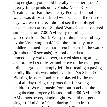
proper glass, you could literally see other guests'
greasy fingerprints on it. Pools, Noise & Poor
Treatment of Families - Dirty Pools: The pool
water was dirty and filled with sand. In the entire 7
days we were there, I did not see the pools get
cleaned even once. - Sunbed Wars: Guests reserved
sunbeds before 7:00 AM every morning. -
Unprofessional Staff: We spent three peaceful days
by the \"relaxing pool.\" On the third day, our
toddler shouted once out of excitement in the water
(for about 10 seconds). A pool attendant
immediately walked over, started shouting at us,
and ordered us to leave and move to the main pool.
I didn't argue and simply left, but treating a paying
family like this was unbelievable. - No Sleep &
Blasting Music: Loud music blasted by the main
pool all day (bring ear protection for young
children). Worse, music from our hotel and the
neighboring property blasted until 4:00 AM – 4:30
AM almost every single night. We did not get a
single full night of sleep during the entire trip,