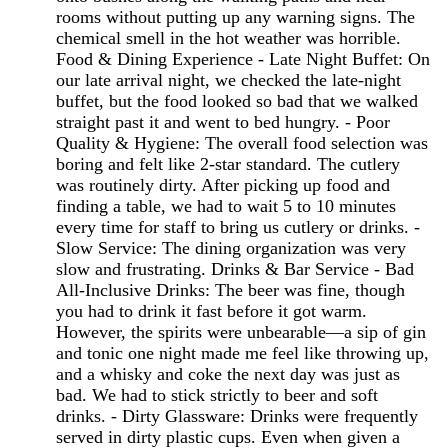
rooms without putting up any warning signs. The
chemical smell in the hot weather was horrible.
Food & Dining Experience - Late Night Buffet: On
our late arrival night, we checked the late-night
buffet, but the food looked so bad that we walked
straight past it and went to bed hungry. - Poor
Quality & Hygiene: The overall food selection was
boring and felt like 2-star standard. The cutlery
was routinely dirty. After picking up food and
finding a table, we had to wait 5 to 10 minutes
every time for staff to bring us cutlery or drinks. -
Slow Service: The dining organization was very
slow and frustrating. Drinks & Bar Service - Bad
All-Inclusive Drinks: The beer was fine, though
you had to drink it fast before it got warm.
However, the spirits were unbearable—a sip of gin
and tonic one night made me feel like throwing up,
and a whisky and coke the next day was just as
bad. We had to stick strictly to beer and soft
drinks. - Dirty Glassware: Drinks were frequently
served in dirty plastic cups. Even when given a