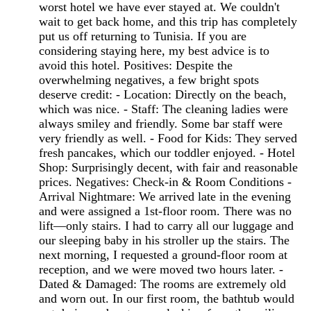
worst hotel we have ever stayed at. We couldn't
wait to get back home, and this trip has completely
put us off returning to Tunisia. If you are
considering staying here, my best advice is to
avoid this hotel. Positives: Despite the
overwhelming negatives, a few bright spots
deserve credit: - Location: Directly on the beach,
which was nice. - Staff: The cleaning ladies were
always smiley and friendly. Some bar staff were
very friendly as well. - Food for Kids: They served
fresh pancakes, which our toddler enjoyed. - Hotel
Shop: Surprisingly decent, with fair and reasonable
prices. Negatives: Check-in & Room Conditions -
Arrival Nightmare: We arrived late in the evening
and were assigned a 1st-floor room. There was no
lift—only stairs. I had to carry all our luggage and
our sleeping baby in his stroller up the stairs. The
next morning, I requested a ground-floor room at
reception, and we were moved two hours later. -
Dated & Damaged: The rooms are extremely old
and worn out. In our first room, the bathtub would