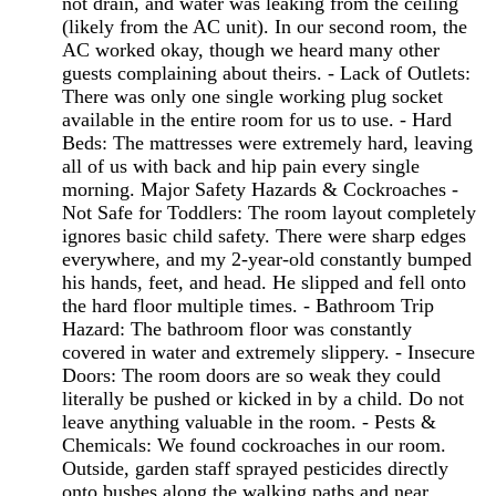
not drain, and water was leaking from the ceiling
(likely from the AC unit). In our second room, the
AC worked okay, though we heard many other
guests complaining about theirs. - Lack of Outlets:
There was only one single working plug socket
available in the entire room for us to use. - Hard
Beds: The mattresses were extremely hard, leaving
all of us with back and hip pain every single
morning. Major Safety Hazards & Cockroaches -
Not Safe for Toddlers: The room layout completely
ignores basic child safety. There were sharp edges
everywhere, and my 2-year-old constantly bumped
his hands, feet, and head. He slipped and fell onto
the hard floor multiple times. - Bathroom Trip
Hazard: The bathroom floor was constantly
covered in water and extremely slippery. - Insecure
Doors: The room doors are so weak they could
literally be pushed or kicked in by a child. Do not
leave anything valuable in the room. - Pests &
Chemicals: We found cockroaches in our room.
Outside, garden staff sprayed pesticides directly
onto bushes along the walking paths and near