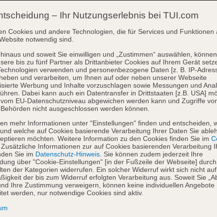
ntscheidung – Ihr Nutzungserlebnis bei TUI.com
en Cookies und andere Technologien, die für Services und Funktionen 
Website notwendig sind.
hinaus und soweit Sie einwilligen und „Zustimmen“ auswählen, können
sere bis zu fünf Partner als Drittanbieter Cookies auf Ihrem Gerät setz
Technologien verwenden und personenbezogene Daten [z. B. IP-Adres
heben und verarbeiten, um Ihnen auf oder neben unserer Webseite
isierte Werbung und Inhalte vorzuschlagen sowie Messungen und Ana
ühren. Dabei kann auch ein Datentransfer in Drittstaaten [z.B. USA] mö
o vom EU-Datenschutzniveau abgewichen werden kann und Zugriffe vo
 Behörden nicht ausgeschlossen werden können.
en mehr Informationen unter "Einstellungen" finden und entscheiden, 
und welche auf Cookies basierende Verarbeitung Ihrer Daten Sie able
eptieren möchten. Weitere Information zu den Cookies finden Sie im
Co
. Zusätzliche Informationen zur auf Cookies basierenden Verarbeitung I
nden Sie im
Datenschutz-Hinweis
. Sie können zudem jederzeit Ihre
dung über "Cookie-Einstellungen" [in der Fußzeile der Webseite] durch
ten der Kategorien widerrufen. Ein solcher Widerruf wirkt sich nicht auf
igkeit der bis zum Widerruf erfolgten Verarbeitung aus. Soweit Sie „A
nd Ihre Zustimmung verweigern, können keine individuellen Angebote
itet werden, nur notwendige Cookies sind aktiv.
sum