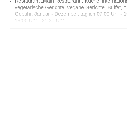
Restaurant „Main Restaurant“: Küche: internationa
vegetarische Gerichte, vegane Gerichte, Buffet, 
Gebühr, Januar - Dezember, täglich 07:00 Uhr - 10
19:00 Uhr - 21:30 Uhr
Restaurant „Bataar Mongolian Restaurant“: Buffet
Bars & mehr: 2
Bar „Zanzi Bar“: Januar - Dezember, täglich 10:00
inklusive
Bar „Jetty Bar“: Januar - Dezember, täglich 10:00 
inklusive