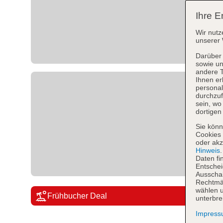
Ihre E
Wir nutz
unserer 
Darüber 
sowie un
andere 
Ihnen er
personal
durchzuf
sein, w
dortigen
Sie könn
Cookies 
oder akz
Hinweis
Daten fi
Entschei
Ausschal
Rechtmäß
wählen u
Frühbucher Deal
unterbre
Impres