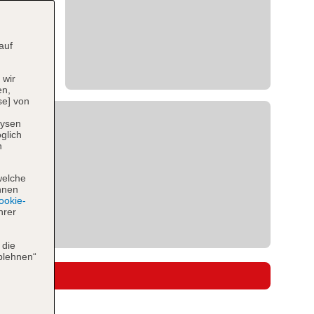
auf
 wir
en,
se] von
lysen
glich
n
welche
hnen
okie-
hrer
 die
blehnen“