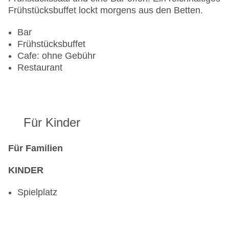
Zahlungsarten: Mastercard, Visa
Frühstücksbuffet lockt morgens aus den Betten.
Landeskategorie: 4 Sterne
Bar
Frühstücksbuffet
Cafe: ohne Gebühr
Restaurant
Für Kinder
Für Familien
KINDER
Spielplatz