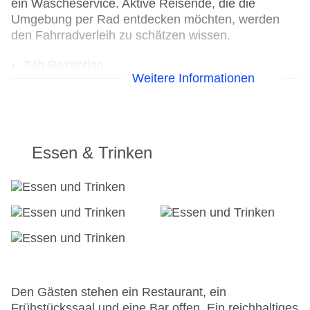
ein Wäscheservice. Aktive Reisende, die die
Umgebung per Rad entdecken möchten, werden
den Fahrradverleih zu schätzen wissen.
24h Rezeption
Weitere Informationen
Parkplatz
Check-in von: 15:00:00
Check-out bis: 12:00:00
Garten: ohne Gebühr
Hotelsafe
Essen & Trinken
WLAN/WiFi im Hotel
Letzte umfassende Renovierung: 2018
Lift
Anzahl der Aufzüge: 1
Haustiere
Sonnenterrasse
Gesamtanzahl der Stockwerke: 3
Gesamtanzahl der Zimmer: 60
Pools:Outdoor Pool, Sonnenschirme am Pool,
Den Gästen stehen ein Restaurant, ein
Liegen am Pool
Frühstückssaal und eine Bar offen. Ein reichhaltiges