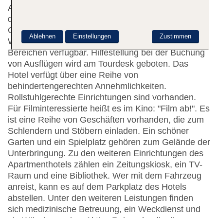
Apartments willkommen. Die Rezeption ist rund um
die Uhr besetzt. Zur Einrichtung gehören eine
Gepäckaufbewahrung, ein Safe und eine
Ablehnen
Einstellungen
Zustimmen
Wechselstube. WLAN ist in den öffentlichen
Bereichen verfügbar. Hilfestellung bei der Buchung
von Ausflügen wird am Tourdesk geboten. Das
Hotel verfügt über eine Reihe von
behindertengerechten Annehmlichkeiten.
Rollstuhlgerechte Einrichtungen sind vorhanden.
Für Filminteressierte heißt es im Kino: "Film ab!". Es
ist eine Reihe von Geschäften vorhanden, die zum
Schlendern und Stöbern einladen. Ein schöner
Garten und ein Spielplatz gehören zum Gelände der
Unterbringung. Zu den weiteren Einrichtungen des
Apartmenthotels zählen ein Zeitungskiosk, ein TV-
Raum und eine Bibliothek. Wer mit dem Fahrzeug
anreist, kann es auf dem Parkplatz des Hotels
abstellen. Unter den weiteren Leistungen finden
sich medizinische Betreuung, ein Weckdienst und