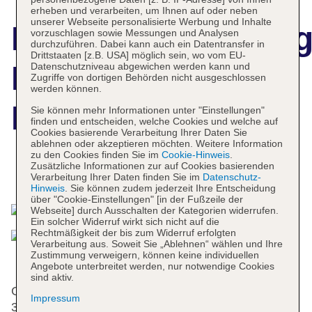
erheben und verarbeiten, um Ihnen auf oder neben
unserer Webseite personalisierte Werbung und Inhalte
Hotelbeschreibun
vorzuschlagen sowie Messungen und Analysen
durchzuführen. Dabei kann auch ein Datentransfer in
Drittstaaten [z.B. USA] möglich sein, wo vom EU-
Paradiso Ibiza Art
Datenschutzniveau abgewichen werden kann und
Zugriffe von dortigen Behörden nicht ausgeschlossen
werden können.
Hotel
Sie können mehr Informationen unter "Einstellungen"
finden und entscheiden, welche Cookies und welche auf
Cookies basierende Verarbeitung Ihrer Daten Sie
ablehnen oder akzeptieren möchten. Weitere Information
zu den Cookies finden Sie im
Cookie-Hinweis
.
Zusätzliche Informationen zur auf Cookies basierenden
Das bietet Ihre Unterkunft
Verarbeitung Ihrer Daten finden Sie im
Datenschutz-
Hinweis
. Sie können zudem jederzeit Ihre Entscheidung
über "Cookie-Einstellungen" [in der Fußzeile der
Webseite] durch Ausschalten der Kategorien widerrufen.
Ein solcher Widerruf wirkt sich nicht auf die
Rechtmäßigkeit der bis zum Widerruf erfolgten
Verarbeitung aus. Soweit Sie „Ablehnen“ wählen und Ihre
Zustimmung verweigern, können keine individuellen
Angebote unterbreitet werden, nur notwendige Cookies
sind aktiv.
Gerne heißt das Apartmenthotel die Gäste in einem
Impressum
3-stöckigen Haus mit einem Aufzug und 39